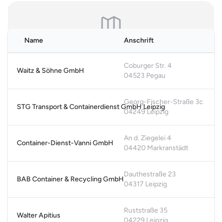
Hinweis: Es handelt sich um allgemeine, online einsehbare Branchendaten.
Falls Sie Ihren Eintrag auf unserer Seite nicht wünschen, können Sie uns
hier
kontaktieren und den Brancheneintrag löschen.
Name
Anschrift
Karte nicht verfügbar
Bitte akzeptiere die funktionalen Cookies, um die Karte
Coburger Str. 4
Waitz & Söhne GmbH
anzuzeigen.
04523 Pegau
Cookie-Einstellungen öffnen
Georg-Fischer-Straße 3c
STG Transport & Containerdienst GmbH Leipzig
04249 Leipzig
An d. Ziegelei 4
Container-Dienst-Vanni GmbH
04420 Markranstädt
Dauthestraße 23
BAB Container & Recycling GmbH
04317 Leipzig
Ruststraße 35
Walter Apitius
04229 Leipzig