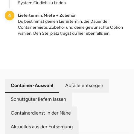
System für dich zu finden.
Mutzschener Bahnhofstraße 5
Gerd Richter Schrott- und Baustoffhandel / Containerdienst
4
Liefertermin, Miete + Zubehör
04668 Grimma
Du bestimmst deinen Liefertermin, die Dauer der
Containermiete. Zubehör und deine gewünschte Option
wählen. Den Stellplatz trägst du hier ebenfalls ein.
Kornweg 1
NES-Service
01936 Königsbrück
Moritzburger Str. 7
Trepte Entsorgung GmbH & Co. KG
Zum Preis
01471 Radeburg
Hauptstraße 11
Containerdienst B & S GmbH
01920 Nebelschütz
Container-Auswahl
Abfälle entsorgen
Schüttgüter liefern lassen
Hartmannsgrüner Str. 5
SGT Containerdienst und Bauservice
08233 Treuen
Containerdienst in der Nähe
Am Güterbahnhof 2
Martins Kohlenhandlung
Aktuelles aus der Entsorgung
08626 Adorf/Vogtland