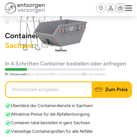
Zum Hauptinhalt springen
Cart
/
Containerdienst
>
Sachsen
Containerdienst
Sachsen
Sachsen
In 4 Schritten Container bestellen oder anfragen
1. Ortsauswahl
2. Abfallsorte
3. Container & Termin
4. Bestelldaten
Zum Preis
Überblick der Containerdienste in Sachsen
Attraktive Preise für die Abfallentsorgung
Container lokal bestellen in ganz Sachsen
Vielseitige Containergrößen für alle Abfälle