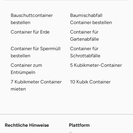
Kärrnerwegsiedlung 3
Thomas Kehrer Haus-, Bau- und Containerservice
09350 Lichtenstein/Sachsen
Bauschuttcontainer
Baumischabfall
bestellen
Container bestellen
Am Gewerbegebiet 2B
Container für Erde
Container für
Uhlmann & Finke GmbH
09661 Hainichen
Gartenabfälle
Container für Sperrmüll
Container für
Hermannstraße 30
Containerdienst Mayer
bestellen
Schrottabfälle
08393 Meerane
Container zum
5 Kubikmeter-Container
Entrümpeln
Albert-Viertel-Straße 16
Becker Umweltdienste GmbH Betriebsstätte Burgstädt
09217 Burgstädt
7 Kubikmeter Container
10 Kubik Container
mieten
Hainweg 24
KcK Kleincontainerdienst Kupfer
09232 Hartmannsdorf
Gewerbering 28
Fehr Umwelt Ost GmbH Betriebsstätte Crimmitschau
08451 Crimmitschau
Rechtliche Hinweise
Plattform