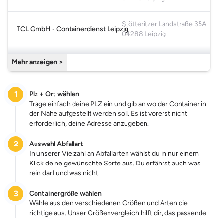
Stötteritzer Landstraße 35A
TCL GmbH - Containerdienst Leipzig
04288 Leipzig
Seifertshainer Str. 48
Mehr anzeigen >
Containerservice Uhlig
04288 Leipzig
1
Plz + Ort wählen
Schwartzestraße 4
Kurt Ripke - Containerdienst und Schüttguttransporte
Trage einfach deine PLZ ein und gib an wo der Container in
04229 Leipzig
der Nähe aufgestellt werden soll. Es ist vorerst nicht
erforderlich, deine Adresse anzugeben.
Brandiser Str. 4
Containerdienst Mühlberg e.K. Inhaber Andrea Lindau
04316 Leipzig
2
Auswahl Abfallart
In unserer Vielzahl an Abfallarten wählst du in nur einem
Klick deine gewünschte Sorte aus. Du erfährst auch was
Leuchtsmühlenweg 36
Container Service Tomasello Plauen
rein darf und was nicht.
08523 Plauen
3
Containergröße wählen
Kirchberger Str. 38
Wähle aus den verschiedenen Größen und Arten die
Roland Schulz Containerdienst-Schrotthandel
08112 Wilkau-Haßlau
richtige aus. Unser Größenvergleich hilft dir, das passende