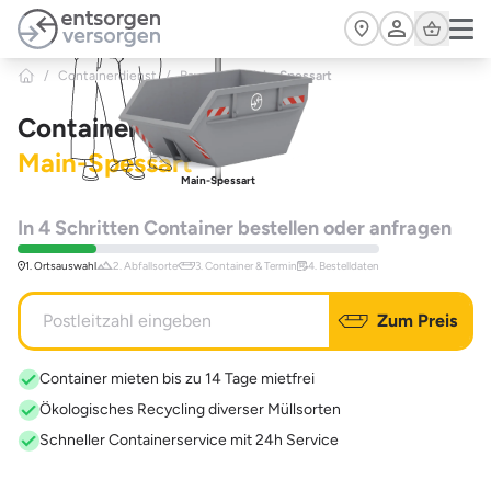
Zum Hauptinhalt springen
Cart
/
Containerdienst
/
Bayern
>
Main-Spessart
Containerdienst
Main-Spessart
Main-Spessart
In 4 Schritten Container bestellen oder anfragen
1. Ortsauswahl
2. Abfallsorte
3. Container & Termin
4. Bestelldaten
Zum Preis
Container mieten bis zu 14 Tage mietfrei
Ökologisches Recycling diverser Müllsorten
Schneller Containerservice mit 24h Service