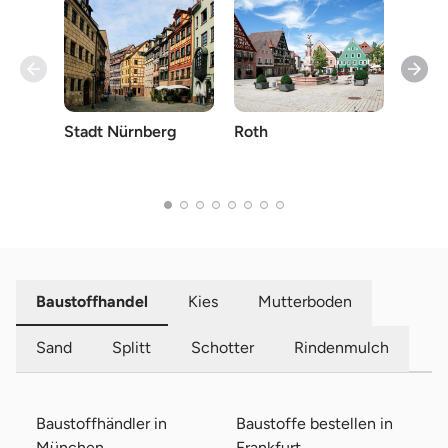
Stadt Nürnberg
Roth
Stadt
Baustoffhandel
Kies
Mutterboden
Sand
Splitt
Schotter
Rindenmulch
Baustoffhändler in
Baustoffe bestellen in
München
Frankfurt