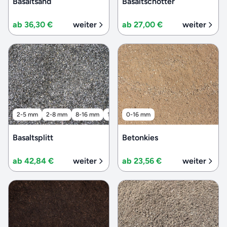
Basaltsand
Basaltschotter
ab 36,30 €
weiter
ab 27,00 €
weiter
2-5 mm
2-8 mm
8-16 mm
16-32 mm
0-16 mm
32-56 mm
Basaltsplitt
Betonkies
ab 42,84 €
weiter
ab 23,56 €
weiter