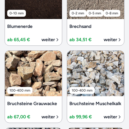
0-10 mm
0-2 mm
0-5 mm
0-8 mm
Blumenerde
Brechsand
ab 65,45 €
weiter
ab 34,51 €
weiter
100-400 mm
100-400 mm
Bruchsteine Grauwacke
Bruchsteine Muschelkalk
ab 67,00 €
weiter
ab 99,96 €
weiter