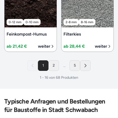
0-12 mm
0-10 mm
2-8 mm
8-16 mm
Feinkompost-Humus
Filterkies
ab 21,42 €
weiter
ab 28,44 €
weiter
...
1
2
5
1
-
16
von
68
Produkten
Typische Anfragen und Bestellungen
für Baustoffe in Stadt Schwabach