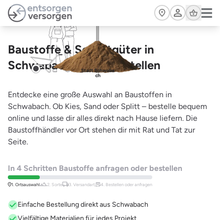
Zum Hauptinhalt springen
Cart
Baustoffe & Schüttgüter in
Schwabach – jetzt bestellen
Stadt Schwaba
ch
Entdecke eine große Auswahl an Baustoffen in
Schwabach. Ob Kies, Sand oder Splitt – bestelle bequem
online und lasse dir alles direkt nach Hause liefern. Die
Baustoffhändler vor Ort stehen dir mit Rat und Tat zur
Seite.
In 4 Schritten Baustoffe anfragen oder bestellen
1. Ortsauswahl
2. Sorte
3. Versandart,
4. Bestellen oder anfragen
Einfache Bestellung direkt aus Schwabach
Vielfältige Materialien für jedes Projekt