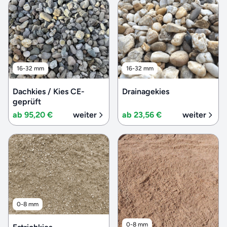
16-32 mm
16-32 mm
Dachkies / Kies CE-
Drainagekies
geprüft
ab 95,20 €
weiter
ab 23,56 €
weiter
0-8 mm
0-8 mm