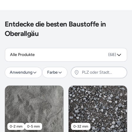
Entdecke die besten Baustoffe in
Oberallgäu
Alle Produkte
(68)
Anwendung
Farbe
0-2 mm
0-5 mm
0-32 mm