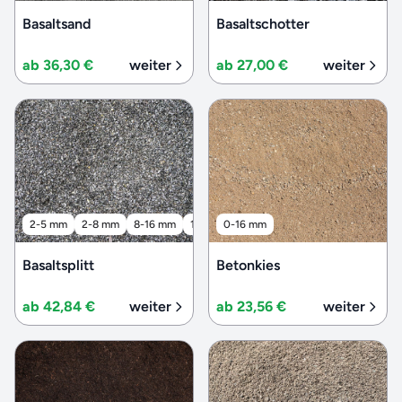
Basaltsand
Basaltschotter
ab 36,30 €
weiter
ab 27,00 €
weiter
2-5 mm
2-8 mm
8-16 mm
16-32 mm
0-16 mm
32-56 mm
Basaltsplitt
Betonkies
ab 42,84 €
weiter
ab 23,56 €
weiter