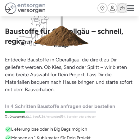
Zum Hauptinhalt springen
Cart
Baustoffe für Oberallgäu – schnell,
regional und preiswert
Oberallgäu
Entdecke Baustoffe in Oberallgäu, die direkt zu Dir
geliefert werden. Ob Kies, Sand oder Splitt – wir bieten
eine breite Auswahl für Dein Projekt. Lass Dir die
Materialien bequem nach Hause bringen und starte sofort
mit dem Bauvorhaben.
In 4 Schritten Baustoffe anfragen oder bestellen
1. Ortsauswahl
2. Sorte
3. Versandart,
4. Bestellen oder anfragen
Lieferung lose oder in Big Bags möglich
Mengen ab 1 Kubikmeter für Dein Projekt