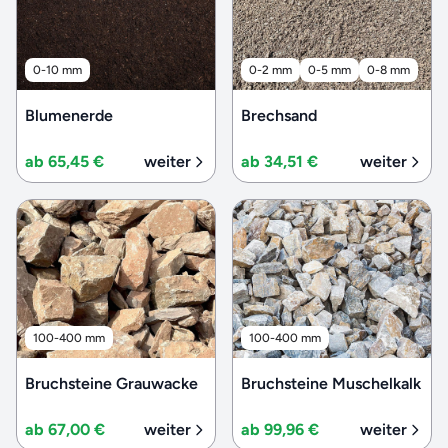
0-10 mm
0-2 mm
0-5 mm
0-8 mm
Blumenerde
Brechsand
ab 65,45 €
weiter
ab 34,51 €
weiter
100-400 mm
100-400 mm
Bruchsteine Grauwacke
Bruchsteine Muschelkalk
ab 67,00 €
weiter
ab 99,96 €
weiter