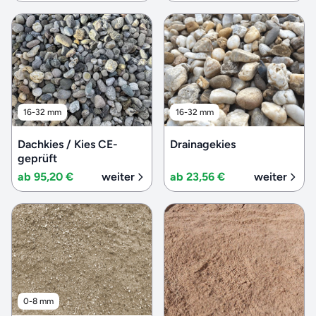
16-32 mm
16-32 mm
Dachkies / Kies CE-
Drainagekies
geprüft
ab 95,20 €
weiter
ab 23,56 €
weiter
0-8 mm