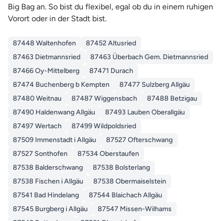
Big Bag an. So bist du flexibel, egal ob du in einem ruhigen
Vorort oder in der Stadt bist.
87448 Waltenhofen
87452 Altusried
87463 Dietmannsried
87463 Überbach Gem. Dietmannsried
87466 Oy-Mittelberg
87471 Durach
87474 Buchenberg b Kempten
87477 Sulzberg Allgäu
87480 Weitnau
87487 Wiggensbach
87488 Betzigau
87490 Haldenwang Allgäu
87493 Lauben Oberallgäu
87497 Wertach
87499 Wildpoldsried
87509 Immenstadt i Allgäu
87527 Ofterschwang
87527 Sonthofen
87534 Oberstaufen
87538 Balderschwang
87538 Bolsterlang
87538 Fischen i Allgäu
87538 Obermaiselstein
87541 Bad Hindelang
87544 Blaichach Allgäu
87545 Burgberg i Allgäu
87547 Missen-Wilhams