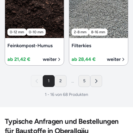
0-12 mm
0-10 mm
2-8 mm
8-16 mm
Feinkompost-Humus
Filterkies
ab 21,42 €
weiter
ab 28,44 €
weiter
...
1
2
5
1
-
16
von
68
Produkten
Typische Anfragen und Bestellungen
für Baustoffe in Oberallgäu