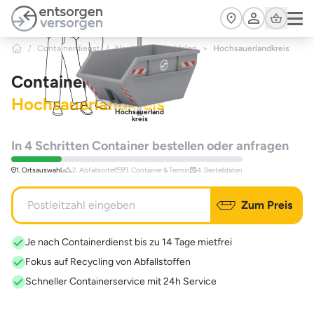
Zum Hauptinhalt springen
Cart
/
Containerdienst
/
Nordrhein-Westfalen
>
Hochsauerlandkreis
Containerdienst
Hochsauerlandkreis
Hochsauerland
kreis
In 4 Schritten Container bestellen oder anfragen
1. Ortsauswahl
2. Abfallsorte
3. Container & Termin
4. Bestelldaten
Zum Preis
Je nach Containerdienst bis zu 14 Tage mietfrei
Fokus auf Recycling von Abfallstoffen
Schneller Containerservice mit 24h Service