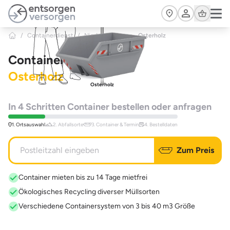
Zum Hauptinhalt springen
Cart
/
Containerdienst
/
Niedersachsen
>
Osterholz
Containerdienst
Osterholz
Osterholz
In 4 Schritten Container bestellen oder anfragen
1. Ortsauswahl
2. Abfallsorte
3. Container & Termin
4. Bestelldaten
Zum Preis
Container mieten bis zu 14 Tage mietfrei
Ökologisches Recycling diverser Müllsorten
Verschiedene Containersystem von 3 bis 40 m3 Größe