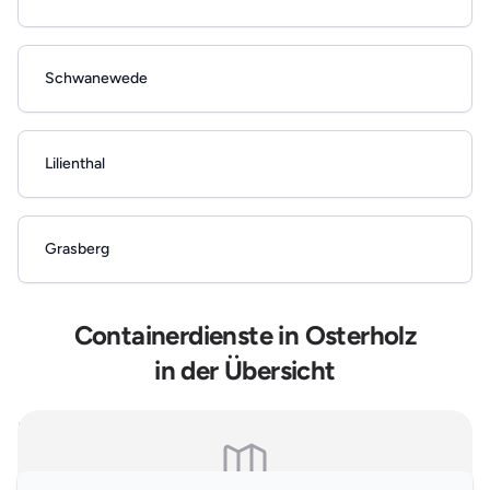
Schwanewede
Lilienthal
Grasberg
Containerdienste in Osterholz
in der Übersicht
Hinweis: Es handelt sich um allgemeine, online einsehbare Branchendaten.
Falls Sie Ihren Eintrag auf unserer Seite nicht wünschen, können Sie uns
hier
kontaktieren und den Brancheneintrag löschen.