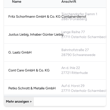
Name
Anschrift
Karte nicht verfügbar
Bitte akzeptiere die funktionalen Cookies, um die Karte
Tüschendorfer Damm 1
Fritz Schorfmann GmbH & Co. KG Containerdienst
anzuzeigen.
28879 Grasberg
Cookie-Einstellungen öffnen
Lange Reihe 77
Justus Liebig, Inhaber Günter Liebig
27711 Osterholz-Scharmbeck
Bahnhofstraße 27
G. Laatz GmbH
28790 Schwanewede
An d. Ihle 22
Cont Care GmbH & Co. KG
27721 Ritterhude
Auf d. Horst 29
Petko Schrott & Metalle GmbH
27711 Osterholz-Scharmbeck
Mehr anzeigen >