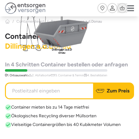
Zum Hauptinhalt springen
Cart
/
Containerdienst
/
Bayern
>
Dillingen a.d.Donau
Containerdienst
Dillingen a.d.Donau
Dillingen a.d.D
onau
In 4 Schritten Container bestellen oder anfragen
1. Ortsauswahl
2. Abfallsorte
3. Container & Termin
4. Bestelldaten
Zum Preis
Container mieten bis zu 14 Tage mietfrei
Ökologisches Recycling diverser Müllsorten
Vielseitige Containergrößen bis 40 Kubikmeter Volumen