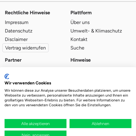
Rechtliche Hinweise
Plattform
Impressum
Über uns
Datenschutz
Umwelt- & Klimaschutz
Disclaimer
Kontakt
Vertrag widerrufen
Suche
Partner
Hinweise
Partner werden
Blog
Qualitätsvoraussetzungen
Ratgeber
Wir verwenden Cookies
Partner-Login
Plattform-Hinweise
Wir können diese zur Analyse unserer Besucherdaten platzieren, um unsere
Webseite zu verbessern, personalisierte Inhalte anzuzeigen und Ihnen ein
großartiges Webseiten-Erlebnis zu bieten. Für weitere Informationen zu
den von uns verwendeten Cookies öffnen Sie die Einstellungen.
Das Ökosystem für beste Ver- und Entsorgung
vor Ort.
Durch deine Bestellung wird regional aufgeforstet
Alle akzeptieren
Ablehnen
Nein, anpassen