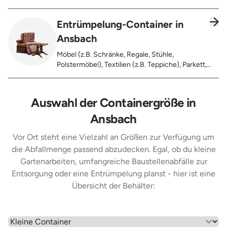
Laminat
Entrümpelung-Container in
Ansbach
Möbel (z.B. Schränke, Regale, Stühle,
Polstermöbel), Textilien (z.B. Teppiche), Parkett,
Koffer, Fensterholz oder Türholz / Türen (ohne
Glas), Fahrräder, Matratzen, Laminat, Türen für den
Innenbereich, Restentleerte Gebinde wie Dosen,
Auswahl der Containergröße in
Fässer, Eimer, Sonstiger Hausstand
Ansbach
Vor Ort steht eine Vielzahl an Größen zur Verfügung um
die Abfallmenge passend abzudecken. Egal, ob du kleine
Gartenarbeiten, umfangreiche Baustellenabfälle zur
Entsorgung oder eine Entrümpelung planst - hier ist eine
Übersicht der Behälter:
Wähle einen Menüpunkt aus