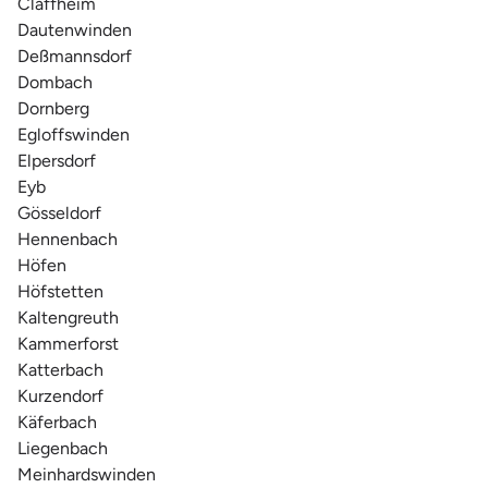
Claffheim
Dautenwinden
Deßmannsdorf
Dombach
Dornberg
Egloffswinden
Elpersdorf
Eyb
Gösseldorf
Hennenbach
Höfen
Höfstetten
Kaltengreuth
Kammerforst
Katterbach
Kurzendorf
Käferbach
Liegenbach
Meinhardswinden