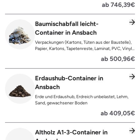
Pappe, Kartonage auch mit Anhaftungen,
ab 746,39€
Tapetenreste, Laminat, PVC, Vinyl,
Kunststoffe, Gummi, Styropor, Holz (z.B.
Spanplatten, Bauholz, Paletten), Textilien wie
Baumischabfall leicht-
Teppiche, Gardinen, Gipswände/
Container in Ansbach
Trockenbauwände, Metalle, Bleche, Rohre, Kabel,
Türen für den Innenbereich, Restentleerte
Verpackungen (Kartons, Tüten aus der Baustelle),
Gebinde wie Dosen, Fässer, Eimer,
Papier, Kartons, Tapetenreste, Laminat, PVC, Vinyl,
Sauerkrautplatten
Kunststoffe, Folien, Gummi, Styropor, Holz (z.B.
ab 500,96€
Spanplatten, Bauholz, Paletten), Textilien wie
Teppiche, Gardinen, Gipswände/
Trockenbauwände, Metalle, Bleche, Rohre, Kabel,
Erdaushub-Container in
Türen für den Innenbereich, Restentleerte
Ansbach
Gebinde wie Dosen, Fässer, Eimer,
Sauerkrautplatten, Bauschutt bis max. 5% des
Erde und Erdaushub, Erdreich unbelastet, Lehm,
gesamten Containerinhalts
Sand, gewachsener Boden
ab 409,05€
Altholz A1-3-Container in