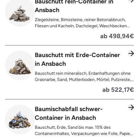
Bauschutt rein-Container in
Ansbach
Ziegelsteine, Bimssteine, reiner Betonabbruch,
Fliesen und Kacheln, Dachziegel, Waschbecken
und Toiletten aus Keramik, Gehwegplatten,
ab 498,94€
Pflastersteine, Kalksand-Mauerwerk, Zement und
Putzreste
Bauschutt mit Erde-Container
in Ansbach
Bauschutt rein mineralisch, Erdanhaftungen ohne
Grasnarbe, Sand, Mutterboden, Mörtel, Putzreste,
Felsen und Steine, Betonreste
ab 522,17€
Baumischabfall schwer-
Container in Ansbach
Bauschutt, Erde, Sand bis max. 15% des
Containerinhaltes, Verpackungen wie Folie, Papier,