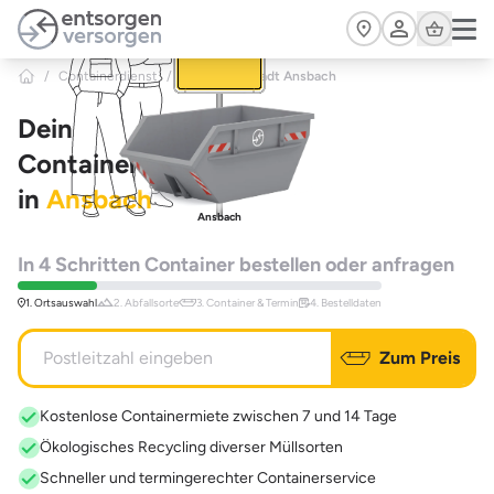
Zum Hauptinhalt springen
Cart
/
Containerdienst
/
Bayern
>
Stadt Ansbach
Dein
Containerdienst
in
Ansbach
Ansbach
In 4 Schritten Container bestellen oder anfragen
1. Ortsauswahl
2. Abfallsorte
3. Container & Termin
4. Bestelldaten
Zum Preis
Kostenlose Containermiete zwischen 7 und 14 Tage
Ökologisches Recycling diverser Müllsorten
Schneller und termingerechter Containerservice