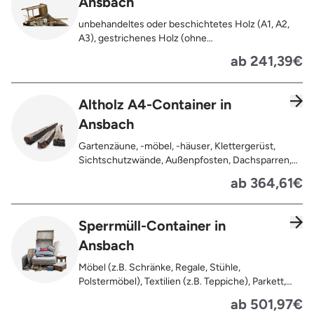
Ansbach
unbehandeltes oder beschichtetes Holz (A1, A2,
A3), gestrichenes Holz (ohne
Oberflächenbehandlung wie Anstrich, Lasur,
ab 241,39€
Lackierung ), kleine Anhaftungen wie Nägel,
Schrauben oder Scharniere , Möbel und Türen,
Geleimtes Holz oder Furnierholz, Unbehandeltes
Altholz A4-Container in
Holz (z.B. Paletten, Bauholz),
Ansbach
Holzweichfaserplatten, Holzkisten,
Kabeltrommeln, Holzschnittreste, Leimholzplatten
Gartenzäune, -möbel, -häuser, Klettergerüst,
Sichtschutzwände, Außenpfosten, Dachsparren,
Dachlatten, Lackiertes, imprägniertes oder
ab 364,61€
behandeltes Holz (=schadstoffbelastet),
Verfaultes oder verbranntes Holz, Fensterrahmen,
Außentüren, Balkongeländer, Holzterrassen,
Sperrmüll-Container in
Bahnschwellen, Pflanzfähle, Jägerzaun
Ansbach
Möbel (z.B. Schränke, Regale, Stühle,
Polstermöbel), Textilien (z.B. Teppiche), Parkett,
Koffer, Fensterholz oder Türholz / Türen (ohne
ab 501,97€
Glas), Fahrräder, Matratzen, Spielzeug, Bücher,