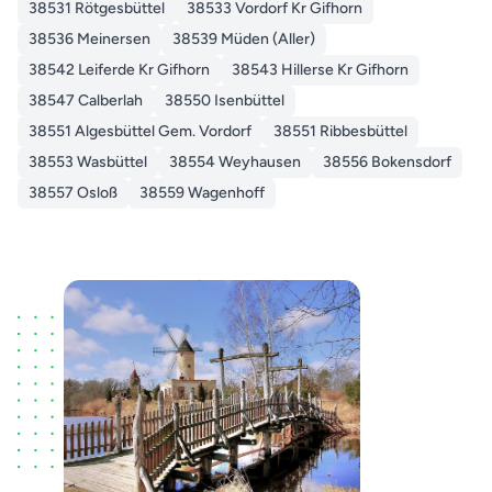
38531 Rötgesbüttel
38533 Vordorf Kr Gifhorn
38536 Meinersen
38539 Müden (Aller)
38542 Leiferde Kr Gifhorn
38543 Hillerse Kr Gifhorn
38547 Calberlah
38550 Isenbüttel
38551 Algesbüttel Gem. Vordorf
38551 Ribbesbüttel
38553 Wasbüttel
38554 Weyhausen
38556 Bokensdorf
38557 Osloß
38559 Wagenhoff