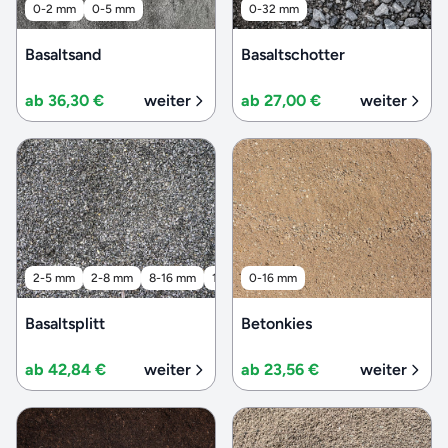
0-2 mm
0-5 mm
0-32 mm
Basaltsand
Basaltschotter
ab 36,30 €
weiter
ab 27,00 €
weiter
2-5 mm
2-8 mm
8-16 mm
16-32 mm
0-16 mm
32-56 mm
Basaltsplitt
Betonkies
ab 42,84 €
weiter
ab 23,56 €
weiter