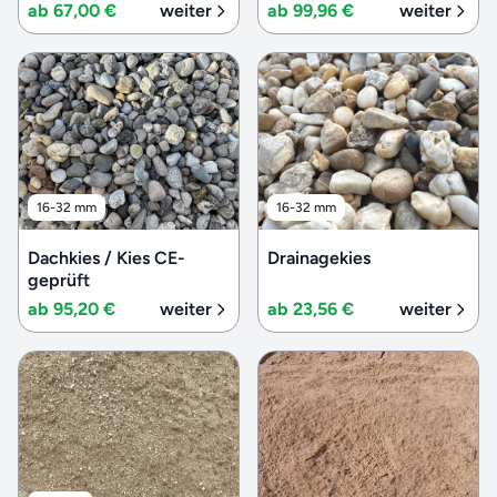
ab 67,00 €
weiter
ab 99,96 €
weiter
16-32 mm
16-32 mm
Dachkies / Kies CE-
Drainagekies
geprüft
ab 95,20 €
weiter
ab 23,56 €
weiter