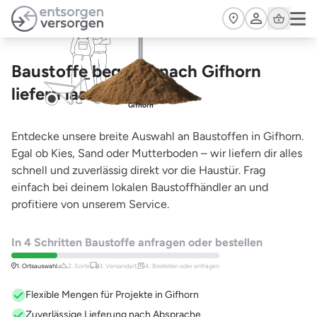
Zum Hauptinhalt springen
Cart
Baustoffe bequem nach Gifhorn
liefern lassen
Gifhorn
Entdecke unsere breite Auswahl an Baustoffen in Gifhorn.
Egal ob Kies, Sand oder Mutterboden – wir liefern dir alles
schnell und zuverlässig direkt vor die Haustür. Frag
einfach bei deinem lokalen Baustoffhändler an und
profitiere von unserem Service.
In 4 Schritten Baustoffe anfragen oder bestellen
1. Ortsauswahl
2. Sorte
3. Versandart,
4. Bestellen oder anfragen
Flexible Mengen für Projekte in Gifhorn
Zuverlässige Lieferung nach Absprache