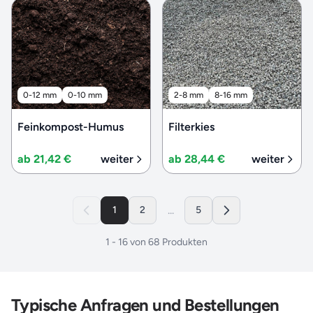
0-12 mm
0-10 mm
2-8 mm
8-16 mm
Feinkompost-Humus
Filterkies
ab 21,42 €
weiter
ab 28,44 €
weiter
...
1
2
5
1
-
16
von
68
Produkten
Typische Anfragen und Bestellungen