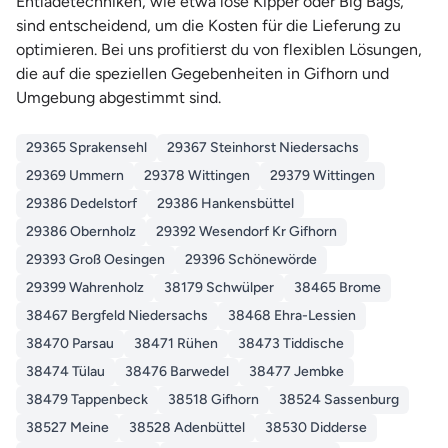
Entladetechniken, wie etwa lose Kipper oder Big Bags,
sind entscheidend, um die Kosten für die Lieferung zu
optimieren. Bei uns profitierst du von flexiblen Lösungen,
die auf die speziellen Gegebenheiten in Gifhorn und
Umgebung abgestimmt sind.
29365 Sprakensehl
29367 Steinhorst Niedersachs
29369 Ummern
29378 Wittingen
29379 Wittingen
29386 Dedelstorf
29386 Hankensbüttel
29386 Obernholz
29392 Wesendorf Kr Gifhorn
29393 Groß Oesingen
29396 Schönewörde
29399 Wahrenholz
38179 Schwülper
38465 Brome
38467 Bergfeld Niedersachs
38468 Ehra-Lessien
38470 Parsau
38471 Rühen
38473 Tiddische
38474 Tülau
38476 Barwedel
38477 Jembke
38479 Tappenbeck
38518 Gifhorn
38524 Sassenburg
38527 Meine
38528 Adenbüttel
38530 Didderse