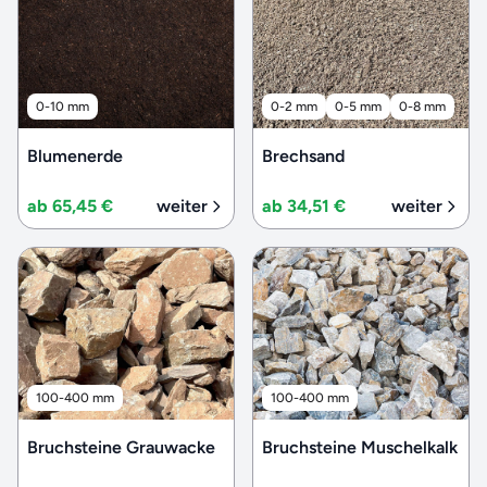
0-10 mm
0-2 mm
0-5 mm
0-8 mm
Blumenerde
Brechsand
ab 65,45 €
weiter
ab 34,51 €
weiter
100-400 mm
100-400 mm
Bruchsteine Grauwacke
Bruchsteine Muschelkalk