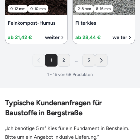
0-12 mm
0-10 mm
2-8 mm
8-16 mm
Feinkompost-Humus
Filterkies
ab 21,42 €
weiter
ab 28,44 €
weiter
...
1
2
5
1
-
16
von
68
Produkten
Typische Kundenanfragen für
Baustoffe in Bergstraße
„Ich benötige 5 m³ Kies für ein Fundament in Bensheim.
Bitte um ein Angebot inklusive Lieferung.“