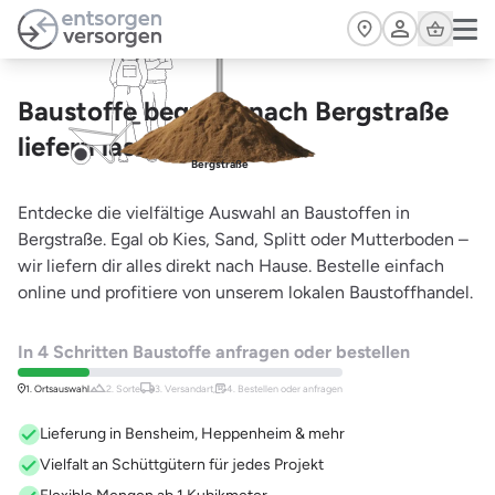
Zum Hauptinhalt springen
Cart
Baustoffe bequem nach Bergstraße
liefern lassen
Bergstraße
Entdecke die vielfältige Auswahl an Baustoffen in
Bergstraße. Egal ob Kies, Sand, Splitt oder Mutterboden –
wir liefern dir alles direkt nach Hause. Bestelle einfach
online und profitiere von unserem lokalen Baustoffhandel.
In 4 Schritten Baustoffe anfragen oder bestellen
1. Ortsauswahl
2. Sorte
3. Versandart,
4. Bestellen oder anfragen
Lieferung in Bensheim, Heppenheim & mehr
Vielfalt an Schüttgütern für jedes Projekt