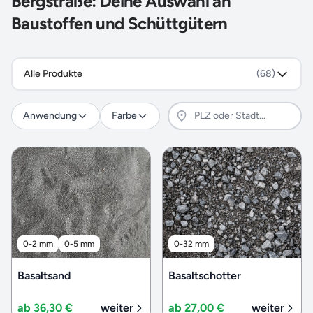
Bergstraße: Deine Auswahl an
Baustoffen und Schüttgütern
Alle Produkte
(68)
Anwendung
Farbe
0-2 mm
0-5 mm
0-32 mm
Basaltsand
Basaltschotter
ab 36,30 €
weiter
ab 27,00 €
weiter