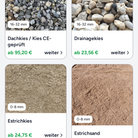
16-32 mm
16-32 mm
Dachkies / Kies CE-
Drainagekies
geprüft
ab 95,20 €
weiter
ab 23,56 €
weiter
0-8 mm
0-8 mm
Estrichkies
Estrichsand
ab 24,75 €
weiter