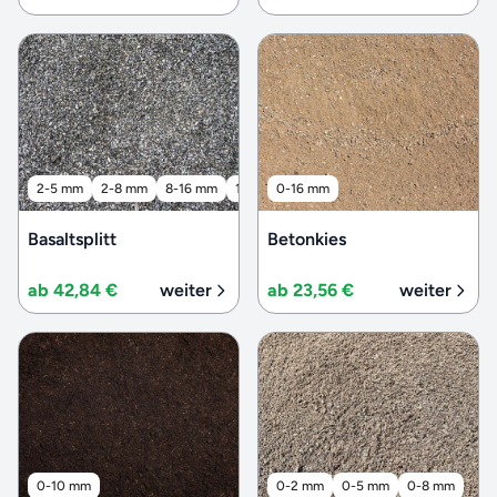
2-5 mm
2-8 mm
8-16 mm
16-32 mm
0-16 mm
32-56 mm
Basaltsplitt
Betonkies
ab 42,84 €
weiter
ab 23,56 €
weiter
0-10 mm
0-2 mm
0-5 mm
0-8 mm