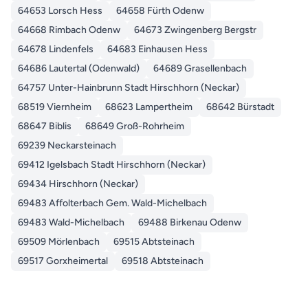
64653 Lorsch Hess
64658 Fürth Odenw
64668 Rimbach Odenw
64673 Zwingenberg Bergstr
64678 Lindenfels
64683 Einhausen Hess
64686 Lautertal (Odenwald)
64689 Grasellenbach
64757 Unter-Hainbrunn Stadt Hirschhorn (Neckar)
68519 Viernheim
68623 Lampertheim
68642 Bürstadt
68647 Biblis
68649 Groß-Rohrheim
69239 Neckarsteinach
69412 Igelsbach Stadt Hirschhorn (Neckar)
69434 Hirschhorn (Neckar)
69483 Affolterbach Gem. Wald-Michelbach
69483 Wald-Michelbach
69488 Birkenau Odenw
69509 Mörlenbach
69515 Abtsteinach
69517 Gorxheimertal
69518 Abtsteinach