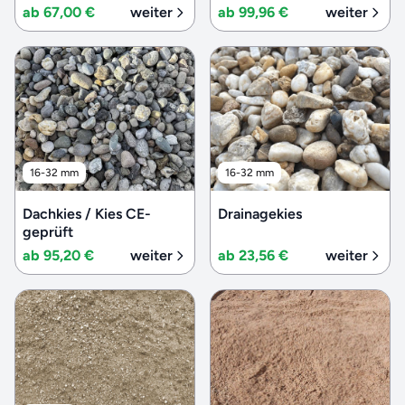
ab 67,00 €
weiter
ab 99,96 €
weiter
16-32 mm
16-32 mm
Dachkies / Kies CE-
Drainagekies
geprüft
ab 95,20 €
weiter
ab 23,56 €
weiter