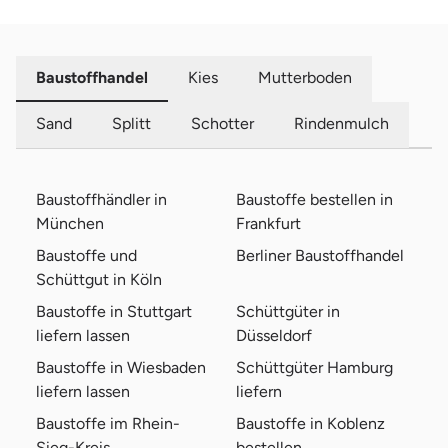
Baustoffhandel
Kies
Mutterboden
Sand
Splitt
Schotter
Rindenmulch
Baustoffhändler in
Baustoffe bestellen in
München
Frankfurt
Baustoffe und
Berliner Baustoffhandel
Schüttgut in Köln
Baustoffe in Stuttgart
Schüttgüter in
liefern lassen
Düsseldorf
Baustoffe in Wiesbaden
Schüttgüter Hamburg
liefern lassen
liefern
Baustoffe im Rhein-
Baustoffe in Koblenz
Sieg-Kreis
bestellen