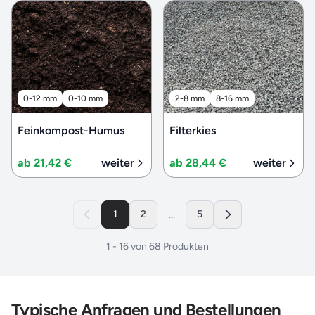
0-12 mm
0-10 mm
2-8 mm
8-16 mm
Feinkompost-Humus
Filterkies
ab 21,42 €
weiter
ab 28,44 €
weiter
...
1
2
5
1
-
16
von
68
Produkten
Typische Anfragen und Bestellungen