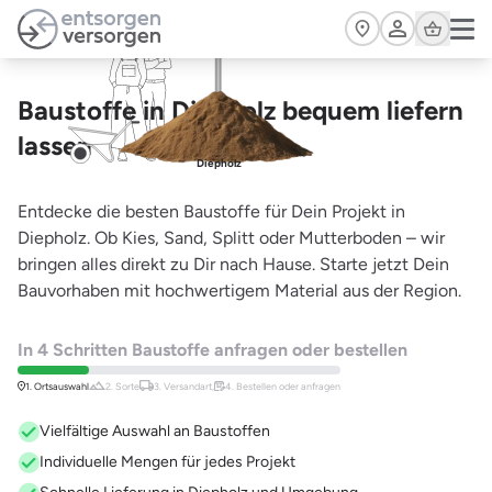
Zum Hauptinhalt springen
Cart
Baustoffe in Diepholz bequem liefern
lassen
Diepholz
Entdecke die besten Baustoffe für Dein Projekt in
Diepholz. Ob Kies, Sand, Splitt oder Mutterboden – wir
bringen alles direkt zu Dir nach Hause. Starte jetzt Dein
Bauvorhaben mit hochwertigem Material aus der Region.
In 4 Schritten Baustoffe anfragen oder bestellen
1. Ortsauswahl
2. Sorte
3. Versandart,
4. Bestellen oder anfragen
Vielfältige Auswahl an Baustoffen
Individuelle Mengen für jedes Projekt