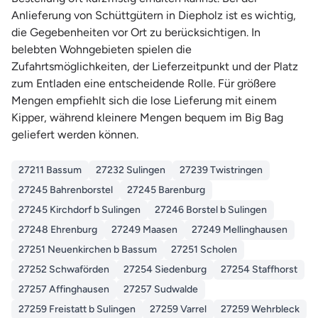
Anlieferung von Schüttgütern in Diepholz ist es wichtig,
die Gegebenheiten vor Ort zu berücksichtigen. In
belebten Wohngebieten spielen die
Zufahrtsmöglichkeiten, der Lieferzeitpunkt und der Platz
zum Entladen eine entscheidende Rolle. Für größere
Mengen empfiehlt sich die lose Lieferung mit einem
Kipper, während kleinere Mengen bequem im Big Bag
geliefert werden können.
27211 Bassum
27232 Sulingen
27239 Twistringen
27245 Bahrenborstel
27245 Barenburg
27245 Kirchdorf b Sulingen
27246 Borstel b Sulingen
27248 Ehrenburg
27249 Maasen
27249 Mellinghausen
27251 Neuenkirchen b Bassum
27251 Scholen
27252 Schwaförden
27254 Siedenburg
27254 Staffhorst
27257 Affinghausen
27257 Sudwalde
27259 Freistatt b Sulingen
27259 Varrel
27259 Wehrbleck