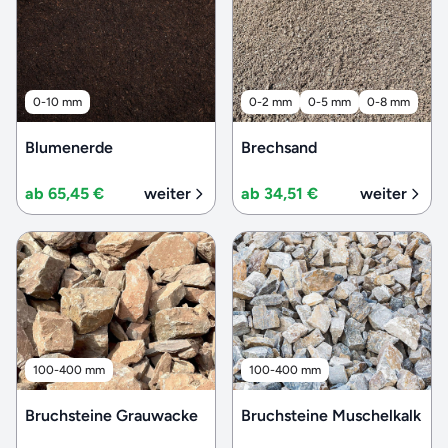
0-10 mm
0-2 mm
0-5 mm
0-8 mm
Blumenerde
Brechsand
ab 65,45 €
weiter
ab 34,51 €
weiter
100-400 mm
100-400 mm
Bruchsteine Grauwacke
Bruchsteine Muschelkalk