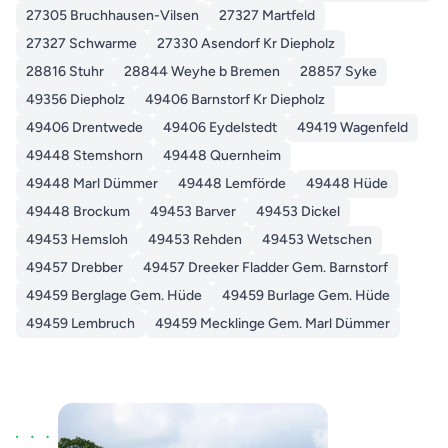
27305 Bruchhausen-Vilsen
27327 Martfeld
27327 Schwarme
27330 Asendorf Kr Diepholz
28816 Stuhr
28844 Weyhe b Bremen
28857 Syke
49356 Diepholz
49406 Barnstorf Kr Diepholz
49406 Drentwede
49406 Eydelstedt
49419 Wagenfeld
49448 Stemshorn
49448 Quernheim
49448 Marl Dümmer
49448 Lemförde
49448 Hüde
49448 Brockum
49453 Barver
49453 Dickel
49453 Hemsloh
49453 Rehden
49453 Wetschen
49457 Drebber
49457 Dreeker Fladder Gem. Barnstorf
49459 Berglage Gem. Hüde
49459 Burlage Gem. Hüde
49459 Lembruch
49459 Mecklinge Gem. Marl Dümmer