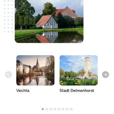
Vechta
Stadt Delmenhorst
Nienb