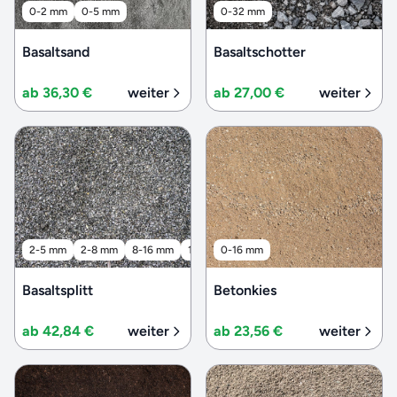
0-2 mm
0-5 mm
0-32 mm
Basaltsand
Basaltschotter
ab 36,30 €
weiter
ab 27,00 €
weiter
2-5 mm
2-8 mm
8-16 mm
16-32 mm
0-16 mm
32-56 mm
Basaltsplitt
Betonkies
ab 42,84 €
weiter
ab 23,56 €
weiter