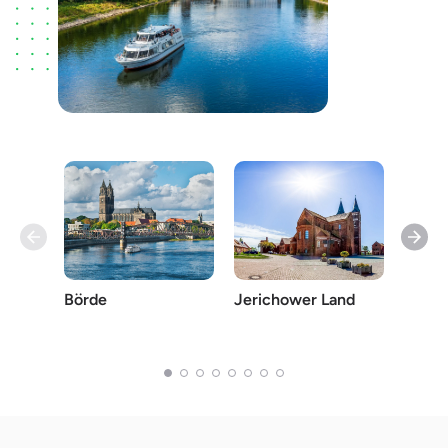
Börde
Jerichower Land
Salzla