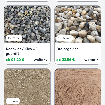
16-32 mm
16-32 mm
Dachkies / Kies CE-
Drainagekies
geprüft
ab 95,20 €
weiter
ab 23,56 €
weiter
0-8 mm