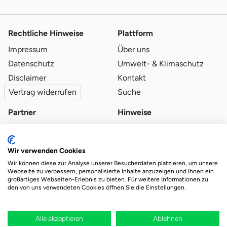
Rechtliche Hinweise
Plattform
Impressum
Über uns
Datenschutz
Umwelt- & Klimaschutz
Disclaimer
Kontakt
Vertrag widerrufen
Suche
Partner
Hinweise
Partner werden
Blog
Qualitätsvoraussetzungen
Ratgeber
Wir verwenden Cookies
Partner-Login
Plattform-Hinweise
Wir können diese zur Analyse unserer Besucherdaten platzieren, um unsere
Webseite zu verbessern, personalisierte Inhalte anzuzeigen und Ihnen ein
großartiges Webseiten-Erlebnis zu bieten. Für weitere Informationen zu
den von uns verwendeten Cookies öffnen Sie die Einstellungen.
Das Ökosystem für beste Ver- und Entsorgung
vor Ort.
Durch deine Bestellung wird regional aufgeforstet
Alle akzeptieren
Ablehnen