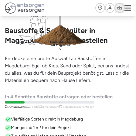
Zum Hauptinhalt springen
Cart
Baustoffe & Schüttgüter in
Magdeburg – einfach bestellen
Landeshauptst
adt Magdebur
g
Entdecke eine breite Auswahl an Baustoffen in
Magdeburg. Egal ob Kies, Sand oder Splitt, bei uns findest
du alles, was du für dein Bauprojekt benötigst. Lass dir die
Materialien bequem nach Hause liefern.
In 4 Schritten Baustoffe anfragen oder bestellen
1. Ortsauswahl
2. Sorte
3. Versandart,
4. Bestellen oder anfragen
Vielfältige Sorten direkt in Magdeburg
Mengen ab 1 m³ für dein Projekt