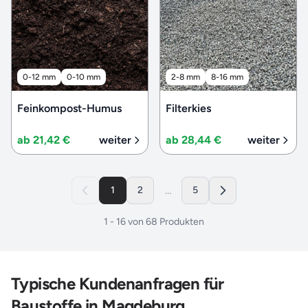
0-12 mm
0-10 mm
2-8 mm
8-16 mm
Feinkompost-Humus
Filterkies
ab 21,42 €
weiter
ab 28,44 €
weiter
...
1
2
5
1
-
16
von
68
Produkten
Typische Kundenanfragen für
Baustoffe in Magdeburg