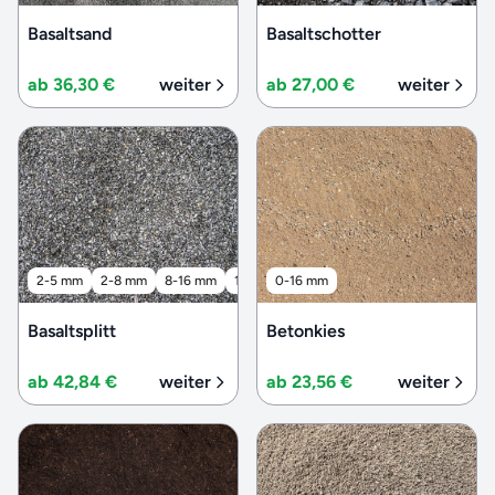
Basaltsand
Basaltschotter
ab 36,30 €
weiter
ab 27,00 €
weiter
2-5 mm
2-8 mm
8-16 mm
16-32 mm
0-16 mm
32-56 mm
Basaltsplitt
Betonkies
ab 42,84 €
weiter
ab 23,56 €
weiter