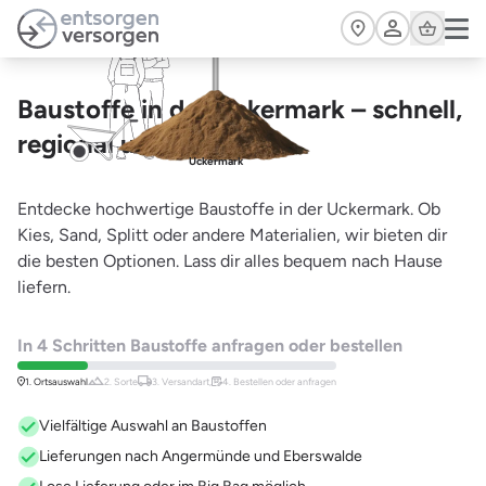
Zum Hauptinhalt springen
Cart
Baustoffe in der Uckermark – schnell,
regional und günstig
Uckermark
Entdecke hochwertige Baustoffe in der Uckermark. Ob
Kies, Sand, Splitt oder andere Materialien, wir bieten dir
die besten Optionen. Lass dir alles bequem nach Hause
liefern.
In 4 Schritten Baustoffe anfragen oder bestellen
1. Ortsauswahl
2. Sorte
3. Versandart,
4. Bestellen oder anfragen
Vielfältige Auswahl an Baustoffen
Lieferungen nach Angermünde und Eberswalde