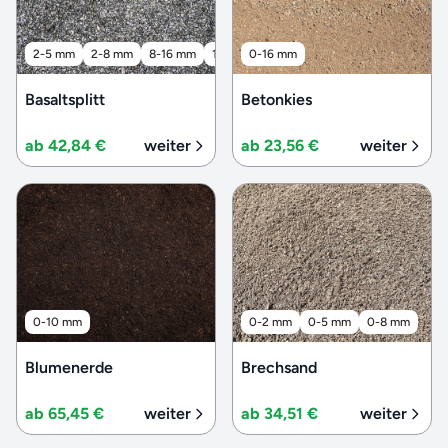
2-5 mm
2-8 mm
8-16 mm
16-32 mm
0-16 mm
32-56 mm
Basaltsplitt
Betonkies
ab 42,84 €
weiter
ab 23,56 €
weiter
0-10 mm
0-2 mm
0-5 mm
0-8 mm
Blumenerde
Brechsand
ab 65,45 €
weiter
ab 34,51 €
weiter