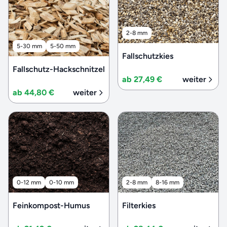
2-8 mm
5-30 mm
5-50 mm
Fallschutzkies
Fallschutz-Hackschnitzel
ab 27,49 €
weiter
ab 44,80 €
weiter
0-12 mm
0-10 mm
2-8 mm
8-16 mm
Feinkompost-Humus
Filterkies