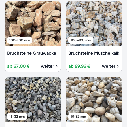
100-400 mm
100-400 mm
Bruchsteine Grauwacke
Bruchsteine Muschelkalk
ab 67,00 €
weiter
ab 99,96 €
weiter
16-32 mm
16-32 mm