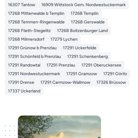
16307 Tantow
16909 Wittstock Gem. Nordwestuckermark
17268 Mittenwalde b Templin
17268 Templin
17268 Temmen-Ringenwalde
17268 Gerswalde
17268 Flieth-Stegelitz
17268 Boitzenburger Land
17268 Milmersdorf
17279 Lychen
17291 Grünow b Prenzlau
17291 Uckerfelde
17291 Schönfeld b Prenzlau
17291 Schenkenberg
17291 Randowtal
17291 Prenzlau
17291 Oberuckersee
17291 Nordwestuckermark
17291 Gramzow
17291 Göritz
17291 Drense
17291 Carmzow-Wallmow
17326 Brüssow
17337 Uckerland