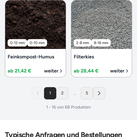
0-12 mm
0-10 mm
2-8 mm
8-16 mm
Feinkompost-Humus
Filterkies
ab 21,42 €
weiter
ab 28,44 €
weiter
...
1
2
5
1
-
16
von
68
Produkten
Typische Anfragen und Bestellungen