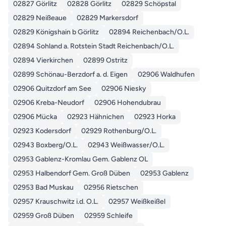
02827 Görlitz
02828 Görlitz
02829 Schöpstal
02829 Neißeaue
02829 Markersdorf
02829 Königshain b Görlitz
02894 Reichenbach/O.L.
02894 Sohland a. Rotstein Stadt Reichenbach/O.L.
02894 Vierkirchen
02899 Ostritz
02899 Schönau-Berzdorf a. d. Eigen
02906 Waldhufen
02906 Quitzdorf am See
02906 Niesky
02906 Kreba-Neudorf
02906 Hohendubrau
02906 Mücka
02923 Hähnichen
02923 Horka
02923 Kodersdorf
02929 Rothenburg/O.L.
02943 Boxberg/O.L.
02943 Weißwasser/O.L.
02953 Gablenz-Kromlau Gem. Gablenz OL
02953 Halbendorf Gem. Groß Düben
02953 Gablenz
02953 Bad Muskau
02956 Rietschen
02957 Krauschwitz i.d. O.L.
02957 Weißkeißel
02959 Groß Düben
02959 Schleife