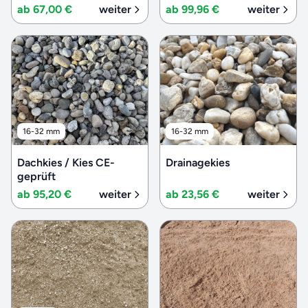
ab 67,00 €
weiter
ab 99,96 €
weiter
16-32 mm
16-32 mm
Dachkies / Kies CE-
Drainagekies
geprüft
ab 95,20 €
weiter
ab 23,56 €
weiter