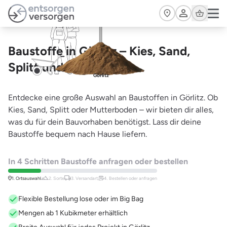
Zum Hauptinhalt springen
Cart
Baustoffe in Görlitz – Kies, Sand,
Splitt und mehr
Görlitz
Entdecke eine große Auswahl an Baustoffen in Görlitz. Ob
Kies, Sand, Splitt oder Mutterboden – wir bieten dir alles,
was du für dein Bauvorhaben benötigst. Lass dir deine
Baustoffe bequem nach Hause liefern.
In 4 Schritten Baustoffe anfragen oder bestellen
1. Ortsauswahl
2. Sorte
3. Versandart,
4. Bestellen oder anfragen
Flexible Bestellung lose oder im Big Bag
Mengen ab 1 Kubikmeter erhältlich