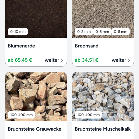
0-10 mm
0-2 mm
0-5 mm
0-8 mm
Blumenerde
Brechsand
ab 65,45 €
weiter
ab 34,51 €
weiter
100-400 mm
100-400 mm
Bruchsteine Grauwacke
Bruchsteine Muschelkalk