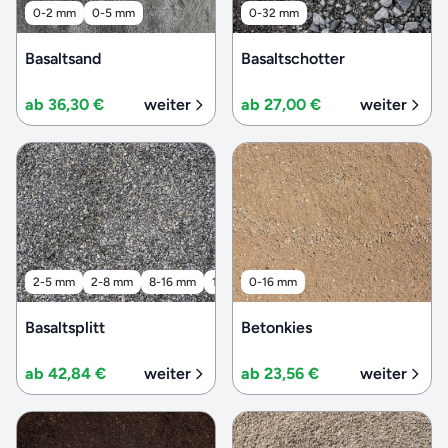
0-2 mm
0-5 mm
0-32 mm
Basaltsand
Basaltschotter
ab 36,30 €
weiter
ab 27,00 €
weiter
2-5 mm
2-8 mm
8-16 mm
16-32 mm
0-16 mm
32-56 mm
Basaltsplitt
Betonkies
ab 42,84 €
weiter
ab 23,56 €
weiter