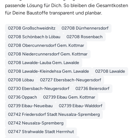
passende Lösung für Dich. So bleiben die Gesamtkosten
für Deine Baustoffe transparent und planbar.
02708 Großschweidnitz
02708 Dürrhennersdorf
02708 Schönbach b Löbau
02708 Rosenbach
02708 Obercunnersdorf Gem. Kottmar
02708 Niedercunnersdorf Gem. Kottmar
02708 Lawalde-Lauba Gem. Lawalde
02708 Lawalde-Kleindehsa Gem. Lawalde
02708 Lawalde
02708 Löbau
02727 Ebersbach-Neugersdorf
02730 Ebersbach-Neugersdorf
02736 Beiersdorf
02736 Oppach
02739 Eibau Gem. Kottmar
02739 Eibau-Neueibau
02739 Eibau-Walddorf
02742 Friedersdorf Stadt Neusalza-Spremberg
02742 Neusalza-Spremberg
02747 Strahwalde Stadt Herrnhut