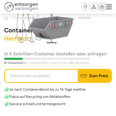
Zum Hauptinhalt springen
Cart
/
Containerdienst
/
Nordrhein-Westfalen
>
Herford
Containerdienst
Herford
Herford
In 4 Schritten Container bestellen oder anfragen
1. Ortsauswahl
2. Abfallsorte
3. Container & Termin
4. Bestelldaten
Zum Preis
Je nach Containerdienst bis zu 14 Tage mietfrei
Fokus auf Recycling von Abfallstoffen
Service schnell und termingerecht