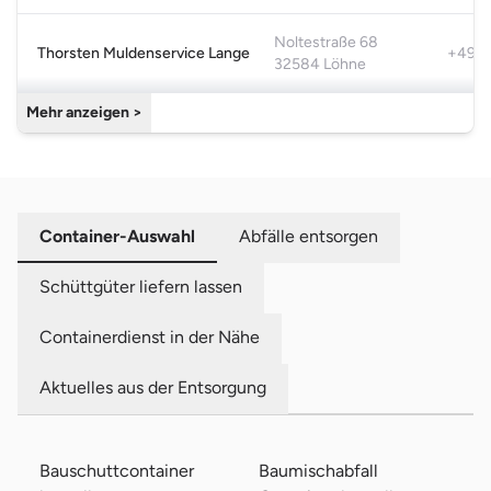
Noltestraße 68
Thorsten Muldenservice Lange
+49 5
32584 Löhne
Mehr anzeigen >
Container-Auswahl
Abfälle entsorgen
Schüttgüter liefern lassen
Containerdienst in der Nähe
Aktuelles aus der Entsorgung
Bauschuttcontainer
Baumischabfall