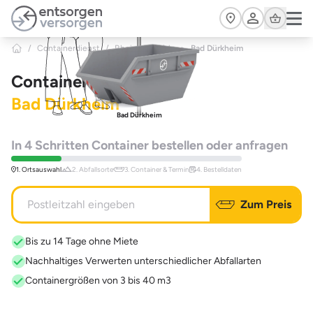
Zum Hauptinhalt springen
Cart
/
Containerdienst
/
Rheinland-Pfalz
>
Bad Dürkheim
Containerdienst
Bad Dürkheim
Bad Dürkheim
In 4 Schritten Container bestellen oder anfragen
1. Ortsauswahl
2. Abfallsorte
3. Container & Termin
4. Bestelldaten
Zum Preis
Bis zu 14 Tage ohne Miete
Nachhaltiges Verwerten unterschiedlicher Abfallarten
Containergrößen von 3 bis 40 m3