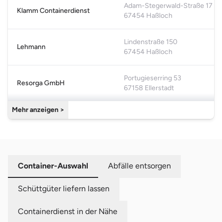
Bitte akzeptiere die funktionalen Cookies, um die Karte
Adam-Stegerwald-Straße 17
Klamm Containerdienst
anzuzeigen.
67454 Haßloch
Cookie-Einstellungen öffnen
Lindenstraße 150
Lehmann
67454 Haßloch
Portugieserring 53
Resorga GmbH
67158 Ellerstadt
Mehr anzeigen >
Container-Auswahl
Abfälle entsorgen
Schüttgüter liefern lassen
Containerdienst in der Nähe