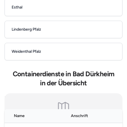
Esthal
Lindenberg Pfalz
Weidenthal Pfalz
Containerdienste in Bad Dürkheim
in der Übersicht
Hinweis: Es handelt sich um allgemeine, online einsehbare Branchendaten.
Falls Sie Ihren Eintrag auf unserer Seite nicht wünschen, können Sie uns
hier
kontaktieren und den Brancheneintrag löschen.
Name
Anschrift
Karte nicht verfügbar