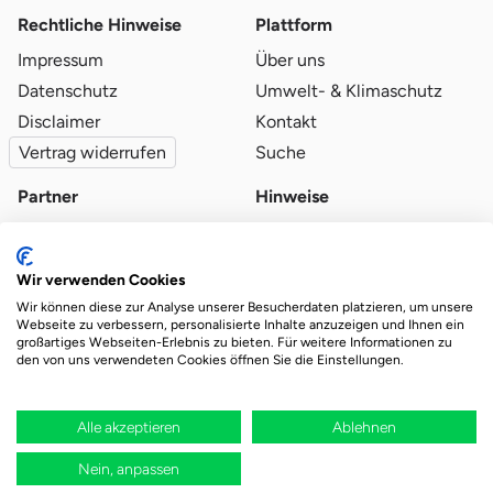
Rechtliche Hinweise
Plattform
Impressum
Über uns
Datenschutz
Umwelt- & Klimaschutz
Disclaimer
Kontakt
Vertrag widerrufen
Suche
Partner
Hinweise
Partner werden
Blog
Qualitätsvoraussetzungen
Ratgeber
Wir verwenden Cookies
Partner-Login
Plattform-Hinweise
Wir können diese zur Analyse unserer Besucherdaten platzieren, um unsere
Webseite zu verbessern, personalisierte Inhalte anzuzeigen und Ihnen ein
großartiges Webseiten-Erlebnis zu bieten. Für weitere Informationen zu
den von uns verwendeten Cookies öffnen Sie die Einstellungen.
Das Ökosystem für beste Ver- und Entsorgung
vor Ort.
Durch deine Bestellung wird regional aufgeforstet
Alle akzeptieren
Ablehnen
Nein, anpassen