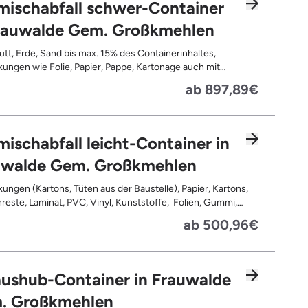
mischabfall schwer-Container
Frauwalde Gem. Großkmehlen
tt, Erde, Sand bis max. 15% des Containerinhaltes,
ungen wie Folie, Papier, Pappe, Kartonage auch mit
 Tapetenreste, Laminat, PVC, Vinyl,
ab 897,89€
offe, Gummi, Styropor, Holz (z.B. Spanplatten, Bauholz,
n), Textilien wie Teppiche, Gardinen, Gipswände/
bauwände, Metalle, Bleche, Rohre, Kabel, Türen für den
reich, Restentleerte Gebinde wie Dosen, Fässer, Eimer,
ischabfall leicht-Container in
autplatten
uwalde Gem. Großkmehlen
ungen (Kartons, Tüten aus der Baustelle), Papier, Kartons,
, Kunststoffe, Folien, Gummi,
, Holz (z.B. Spanplatten, Bauholz, Paletten), Textilien wie
ab 500,96€
e, Gardinen, Gipswände/ Trockenbauwände, Metalle,
 Rohre, Kabel, Türen für den Innenbereich, Restentleerte
 wie Dosen, Fässer, Eimer, Sauerkrautplatten, Bauschutt bis
 des gesamten Containerinhalts
ushub-Container in Frauwalde
. Großkmehlen