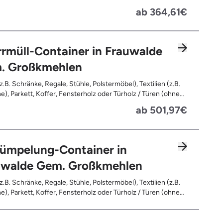
handeltes Holz (=schadstoffbelastet), Verfaultes oder
ab 364,61€
ntes Holz, Fensterrahmen, Außentüren, Balkongeländer,
rassen, Bahnschwellen, Pflanzfähle, Jägerzaun
rmüll-Container in Frauwalde
. Großkmehlen
z.B. Schränke, Regale, Stühle, Polstermöbel), Textilien (z.B.
e), Parkett, Koffer, Fensterholz oder Türholz / Türen (ohne
Fahrräder, Matratzen, Spielzeug, Bücher, Laminat
ab 501,97€
rümpelung-Container in
uwalde Gem. Großkmehlen
z.B. Schränke, Regale, Stühle, Polstermöbel), Textilien (z.B.
e), Parkett, Koffer, Fensterholz oder Türholz / Türen (ohne
Fahrräder, Matratzen, Laminat, Türen für den Innenbereich,
leerte Gebinde wie Dosen, Fässer, Eimer, Sonstiger
and