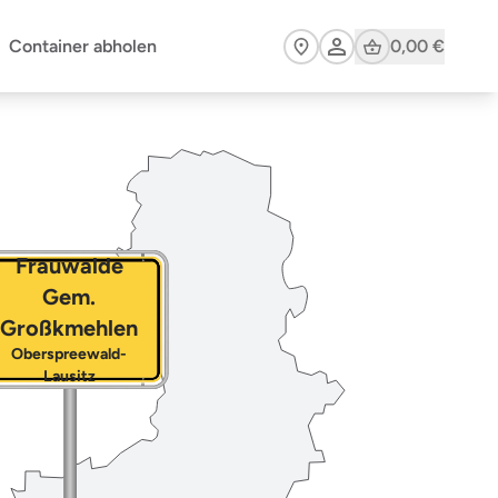
Cart
Container abholen
0,00 €
Frauwalde
Gem.
Großkmehlen
Oberspreewald-
Lausitz