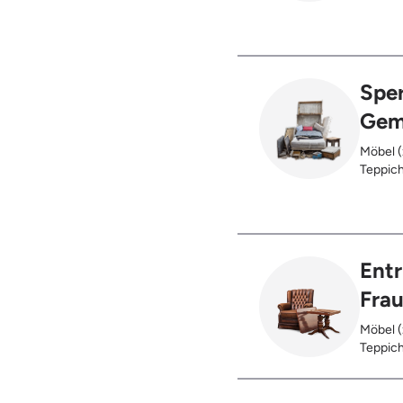
oder be
verbran
Holzter
Sper
Gem
Möbel (
Teppich
Glas), 
Ent
Fra
Möbel (
Teppich
Glas), 
Restent
Hausst