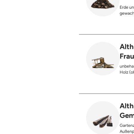
Erde un
gewach
Alth
Fra
unbehan
Holz (oh
), klei
Möbel u
Holz (z
Kabeltr
Alth
Gem
Gartenz
Außenpf