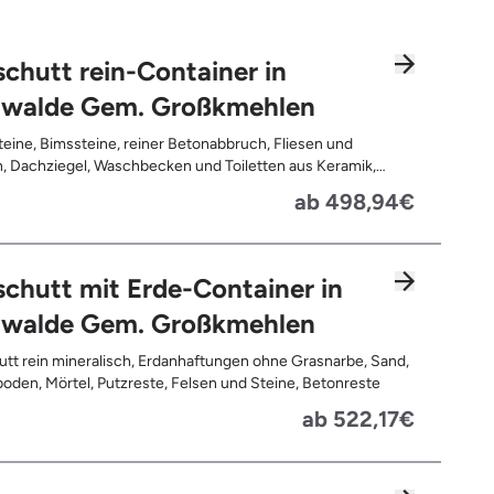
chutt rein-Container in
uwalde Gem. Großkmehlen
teine, Bimssteine, reiner Betonabbruch, Fliesen und
, Dachziegel, Waschbecken und Toiletten aus Keramik,
latten, Pflastersteine, Kalksand-Mauerwerk, Zement und
ab 498,94€
te
chutt mit Erde-Container in
uwalde Gem. Großkmehlen
tt rein mineralisch, Erdanhaftungen ohne Grasnarbe, Sand,
oden, Mörtel, Putzreste, Felsen und Steine, Betonreste
ab 522,17€