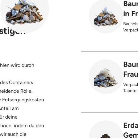
Bau
in 
Bauschu
stigen
Verpack
Anhaftungen,
Kunstst
Palette
Trocken
Innenbe
Baum
hlen wird durch
Sauerkr
Fra
 des Containers
Verpack
heidende Rolle.
Tapetenreste, Laminat, PVC, Vinyl
Styropor
ie Entsorgungskosten
Teppich
Anteil am
Bleche,
Gebinde
ür deine
max. 5%
Erda
chnen, indem du den
Gem
 wir auch die