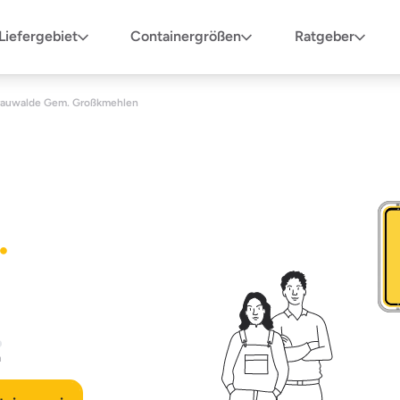
Liefergebiet
Containergrößen
Ratgeber
rauwalde Gem. Großkmehlen
.
n