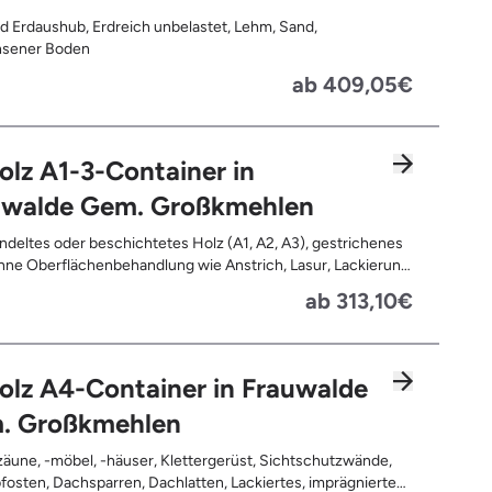
d Erdaushub, Erdreich unbelastet, Lehm, Sand,
sener Boden
ab 409,05€
olz A1-3-Container in
uwalde Gem. Großkmehlen
deltes oder beschichtetes Holz (A1, A2, A3), gestrichenes
ne Oberflächenbehandlung wie Anstrich, Lasur, Lackierung
ne Anhaftungen wie Nägel, Schrauben oder Scharniere ,
ab 313,10€
nd Türen, Geleimtes Holz oder Furnierholz, Unbehandeltes
.B. Paletten, Bauholz), Holzweichfaserplatten, Holzkisten,
ommeln, Holzschnittreste, Leimholzplatten
olz A4-Container in Frauwalde
. Großkmehlen
äune, -möbel, -häuser, Klettergerüst, Sichtschutzwände,
osten, Dachsparren, Dachlatten, Lackiertes, imprägniertes