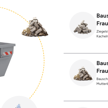
Baus
Fra
Ziegels
Kacheln
Gehwegp
Putzres
Baus
Fra
Bauschu
Mutterb