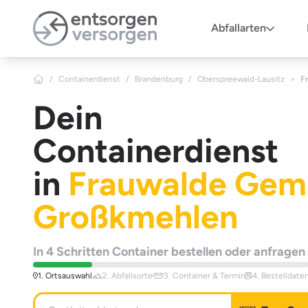
Zum Hauptinhalt springen
Abfallarten
/
Containerdienst
/
Brandenburg
/
Oberspreewald-Lausitz
>
F
Dein
Containerdienst
in
Frauwalde Gem
Großkmehlen
In 4 Schritten Container bestellen oder anfragen
1. Ortsauswahl
2. Abfallsorte
3. Container & Termin
4. Bestelldate