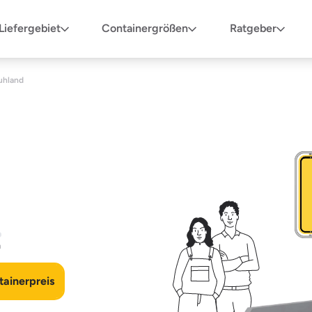
Liefergebiet
Containergrößen
Ratgeber
uhland
n
ainerpreis