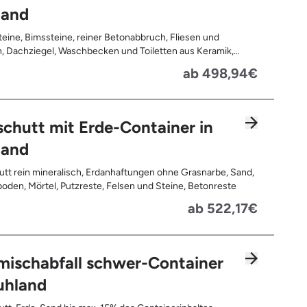
land
teine, Bimssteine, reiner Betonabbruch, Fliesen und
, Dachziegel, Waschbecken und Toiletten aus Keramik,
latten, Pflastersteine, Kalksand-Mauerwerk, Zement und
ab 498,94€
te
chutt mit Erde-Container in
land
tt rein mineralisch, Erdanhaftungen ohne Grasnarbe, Sand,
oden, Mörtel, Putzreste, Felsen und Steine, Betonreste
ab 522,17€
mischabfall schwer-Container
uhland