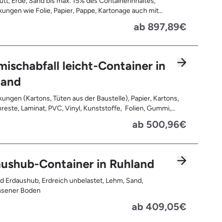
tt, Erde, Sand bis max. 15% des Containerinhaltes,
ungen wie Folie, Papier, Pappe, Kartonage auch mit
 Tapetenreste, Laminat, PVC, Vinyl,
ab 897,89€
offe, Gummi, Styropor, Holz (z.B. Spanplatten, Bauholz,
n), Textilien wie Teppiche, Gardinen, Gipswände/
bauwände, Metalle, Bleche, Rohre, Kabel, Türen für den
reich, Restentleerte Gebinde wie Dosen, Fässer, Eimer,
ischabfall leicht-Container in
autplatten
land
ungen (Kartons, Tüten aus der Baustelle), Papier, Kartons,
, Kunststoffe, Folien, Gummi,
, Holz (z.B. Spanplatten, Bauholz, Paletten), Textilien wie
ab 500,96€
e, Gardinen, Gipswände/ Trockenbauwände, Metalle,
 Rohre, Kabel, Türen für den Innenbereich, Restentleerte
 wie Dosen, Fässer, Eimer, Sauerkrautplatten, Bauschutt bis
 des gesamten Containerinhalts
ushub-Container in Ruhland
d Erdaushub, Erdreich unbelastet, Lehm, Sand,
sener Boden
ab 409,05€