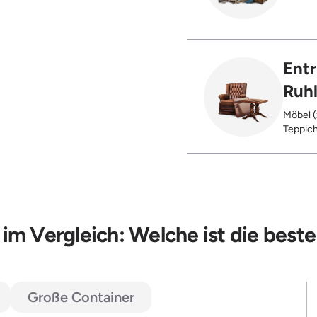
Glas), 
Ent
Ruh
Möbel (
Teppich
Glas), 
Restent
Hausst
im Vergleich: Welche ist die beste
Große Container