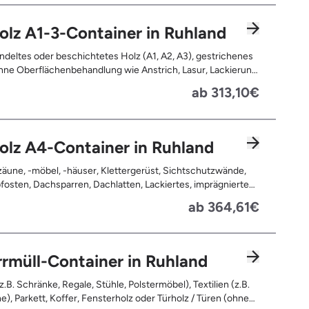
olz A1-3-Container in Ruhland
deltes oder beschichtetes Holz (A1, A2, A3), gestrichenes
ne Oberflächenbehandlung wie Anstrich, Lasur, Lackierung
ne Anhaftungen wie Nägel, Schrauben oder Scharniere ,
ab 313,10€
nd Türen, Geleimtes Holz oder Furnierholz, Unbehandeltes
.B. Paletten, Bauholz), Holzweichfaserplatten, Holzkisten,
ommeln, Holzschnittreste, Leimholzplatten
olz A4-Container in Ruhland
äune, -möbel, -häuser, Klettergerüst, Sichtschutzwände,
osten, Dachsparren, Dachlatten, Lackiertes, imprägniertes
handeltes Holz (=schadstoffbelastet), Verfaultes oder
ab 364,61€
ntes Holz, Fensterrahmen, Außentüren, Balkongeländer,
rassen, Bahnschwellen, Pflanzfähle, Jägerzaun
rmüll-Container in Ruhland
z.B. Schränke, Regale, Stühle, Polstermöbel), Textilien (z.B.
e), Parkett, Koffer, Fensterholz oder Türholz / Türen (ohne