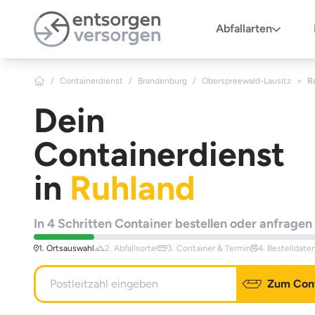
Zum Hauptinhalt springen
Abfallarten
/
Containerdienst
/
Brandenburg
/
Oberspreewald-Lausitz
>
R
Dein
Containerdienst
in
Ruhland
In 4 Schritten Container bestellen oder anfragen
1. Ortsauswahl
2. Abfallsorte
3. Container & Termin
4. Bestelldate
Zum Cont