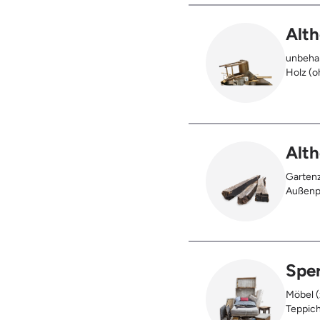
Alth
unbehan
Holz (oh
), klei
Möbel u
Holz (z
Kabeltr
Alth
Gartenz
Außenpf
oder be
verbran
Holzter
Sper
Möbel (
Teppich