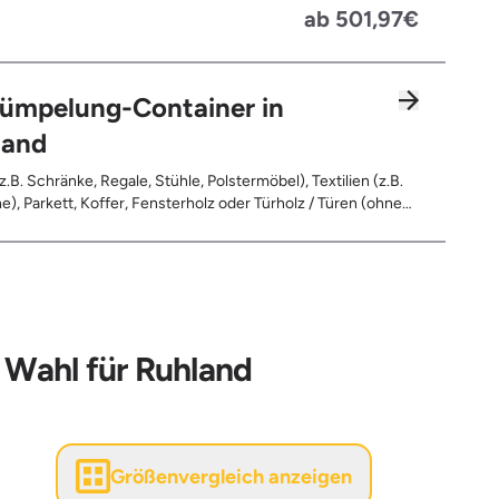
Fahrräder, Matratzen, Spielzeug, Bücher, Laminat
ab 501,97€
rümpelung-Container in
land
z.B. Schränke, Regale, Stühle, Polstermöbel), Textilien (z.B.
e), Parkett, Koffer, Fensterholz oder Türholz / Türen (ohne
Fahrräder, Matratzen, Laminat, Türen für den Innenbereich,
leerte Gebinde wie Dosen, Fässer, Eimer, Sonstiger
and
 Wahl für Ruhland
Größenvergleich anzeigen