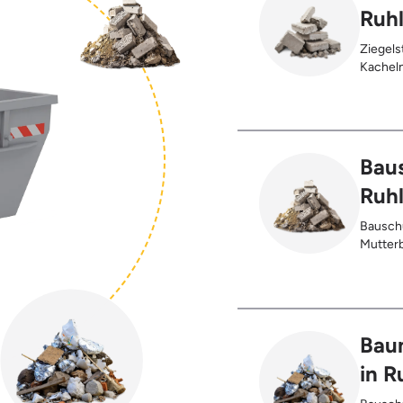
Ruh
Ziegels
Kacheln
Gehwegp
Putzres
Baus
Ruh
Bauschu
Mutterb
Bau
in R