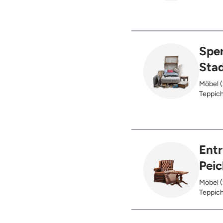
oder be
verbran
Holzter
Sper
Sta
Möbel (
Teppich
Glas), 
Ent
Peic
Möbel (
Teppich
Glas), 
Restent
Hausst