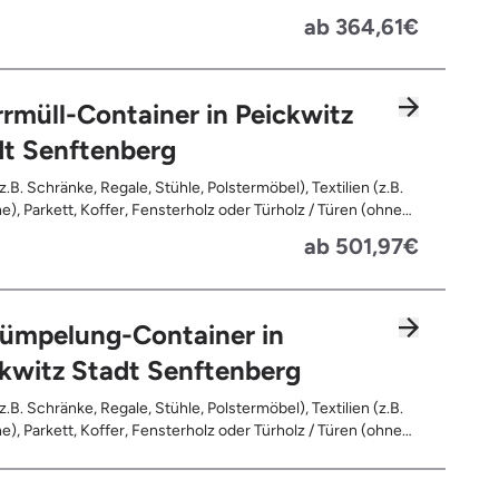
handeltes Holz (=schadstoffbelastet), Verfaultes oder
ab 364,61€
ntes Holz, Fensterrahmen, Außentüren, Balkongeländer,
rassen, Bahnschwellen, Pflanzfähle, Jägerzaun
rmüll-Container in Peickwitz
dt Senftenberg
z.B. Schränke, Regale, Stühle, Polstermöbel), Textilien (z.B.
e), Parkett, Koffer, Fensterholz oder Türholz / Türen (ohne
Fahrräder, Matratzen, Spielzeug, Bücher, Laminat
ab 501,97€
rümpelung-Container in
kwitz Stadt Senftenberg
z.B. Schränke, Regale, Stühle, Polstermöbel), Textilien (z.B.
e), Parkett, Koffer, Fensterholz oder Türholz / Türen (ohne
Fahrräder, Matratzen, Laminat, Türen für den Innenbereich,
leerte Gebinde wie Dosen, Fässer, Eimer, Sonstiger
and