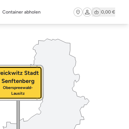
Cart
Container abholen
0,00 €
eickwitz Stadt
Senftenberg
Oberspreewald-
Lausitz