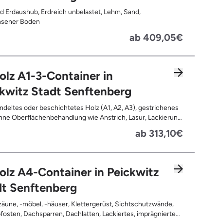
d Erdaushub, Erdreich unbelastet, Lehm, Sand,
sener Boden
ab 409,05€
olz A1-3-Container in
kwitz Stadt Senftenberg
deltes oder beschichtetes Holz (A1, A2, A3), gestrichenes
ne Oberflächenbehandlung wie Anstrich, Lasur, Lackierung
ne Anhaftungen wie Nägel, Schrauben oder Scharniere ,
ab 313,10€
nd Türen, Geleimtes Holz oder Furnierholz, Unbehandeltes
.B. Paletten, Bauholz), Holzweichfaserplatten, Holzkisten,
ommeln, Holzschnittreste, Leimholzplatten
olz A4-Container in Peickwitz
dt Senftenberg
äune, -möbel, -häuser, Klettergerüst, Sichtschutzwände,
osten, Dachsparren, Dachlatten, Lackiertes, imprägniertes