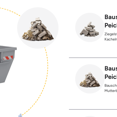
Baus
Peic
Ziegels
Kacheln
Gehwegp
Putzres
Baus
Peic
Bauschu
Mutterb