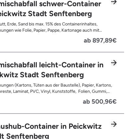
mischabfall schwer-Container
eickwitz Stadt Senftenberg
tt, Erde, Sand bis max. 15% des Containerinhaltes,
ungen wie Folie, Papier, Pappe, Kartonage auch mit
 Tapetenreste, Laminat, PVC, Vinyl,
ab 897,89€
offe, Gummi, Styropor, Holz (z.B. Spanplatten, Bauholz,
n), Textilien wie Teppiche, Gardinen, Gipswände/
bauwände, Metalle, Bleche, Rohre, Kabel, Türen für den
reich, Restentleerte Gebinde wie Dosen, Fässer, Eimer,
ischabfall leicht-Container in
autplatten
kwitz Stadt Senftenberg
ungen (Kartons, Tüten aus der Baustelle), Papier, Kartons,
, Kunststoffe, Folien, Gummi,
, Holz (z.B. Spanplatten, Bauholz, Paletten), Textilien wie
ab 500,96€
e, Gardinen, Gipswände/ Trockenbauwände, Metalle,
 Rohre, Kabel, Türen für den Innenbereich, Restentleerte
 wie Dosen, Fässer, Eimer, Sauerkrautplatten, Bauschutt bis
 des gesamten Containerinhalts
ushub-Container in Peickwitz
dt Senftenberg