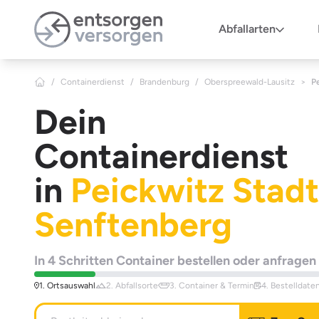
Zum Hauptinhalt springen
Abfallarten
/
Containerdienst
/
Brandenburg
/
Oberspreewald-Lausitz
>
P
Dein
Containerdienst
in
Peickwitz Stadt
Senftenberg
In 4 Schritten Container bestellen oder anfragen
1. Ortsauswahl
2. Abfallsorte
3. Container & Termin
4. Bestelldate