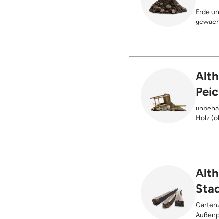
Erde un
gewach
Alth
Peic
unbehan
Holz (oh
), klei
Möbel u
Holz (z
Kabeltr
Alth
Sta
Gartenz
Außenpf