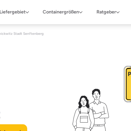
Liefergebiet
Containergrößen
Ratgeber
eickwitz Stadt Senftenberg
P
n