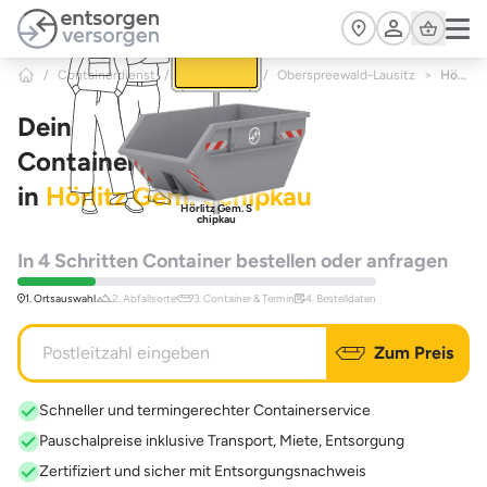
Zum Hauptinhalt springen
Cart
/
Containerdienst
/
Brandenburg
/
Oberspreewald-Lausitz
>
Hörlitz Gem. Schipkau
Dein
Containerdienst
in
Hörlitz Gem. Schipkau
Hörlitz Gem. S
chipkau
In 4 Schritten Container bestellen oder anfragen
1. Ortsauswahl
2. Abfallsorte
3. Container & Termin
4. Bestelldaten
Zum Preis
Schneller und termingerechter Containerservice
Pauschalpreise inklusive Transport, Miete, Entsorgung
Zertifiziert und sicher mit Entsorgungsnachweis