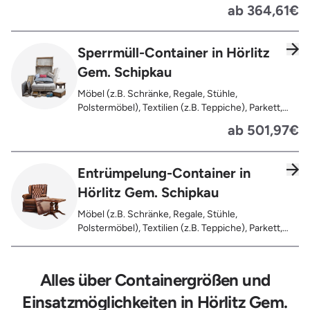
Dachlatten, Lackiertes, imprägniertes oder
ab 364,61€
behandeltes Holz (=schadstoffbelastet),
Verfaultes oder verbranntes Holz, Fensterrahmen,
Außentüren, Balkongeländer, Holzterrassen,
Sperrmüll-Container in Hörlitz
Bahnschwellen, Pflanzfähle, Jägerzaun
Gem. Schipkau
Möbel (z.B. Schränke, Regale, Stühle,
Polstermöbel), Textilien (z.B. Teppiche), Parkett,
Koffer, Fensterholz oder Türholz / Türen (ohne
ab 501,97€
Glas), Fahrräder, Matratzen, Spielzeug, Bücher,
Laminat
Entrümpelung-Container in
Hörlitz Gem. Schipkau
Möbel (z.B. Schränke, Regale, Stühle,
Polstermöbel), Textilien (z.B. Teppiche), Parkett,
Koffer, Fensterholz oder Türholz / Türen (ohne
Glas), Fahrräder, Matratzen, Laminat, Türen für den
Innenbereich, Restentleerte Gebinde wie Dosen,
Alles über Containergrößen und
Fässer, Eimer, Sonstiger Hausstand
Einsatzmöglichkeiten in Hörlitz Gem.