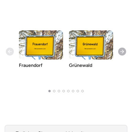
Frauendorf
Grünewald
Guteb