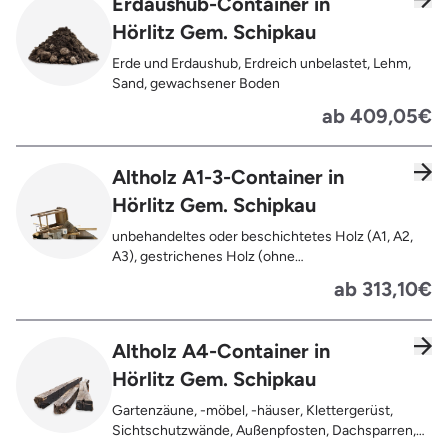
Erdaushub-Container in
Türen für den Innenbereich, Restentleerte
Hörlitz Gem. Schipkau
Gebinde wie Dosen, Fässer, Eimer,
Sauerkrautplatten, Bauschutt bis max. 5% des
Erde und Erdaushub, Erdreich unbelastet, Lehm,
gesamten Containerinhalts
Sand, gewachsener Boden
ab 409,05€
Altholz A1-3-Container in
Hörlitz Gem. Schipkau
unbehandeltes oder beschichtetes Holz (A1, A2,
A3), gestrichenes Holz (ohne
Oberflächenbehandlung wie Anstrich, Lasur,
ab 313,10€
Lackierung ), kleine Anhaftungen wie Nägel,
Schrauben oder Scharniere , Möbel und Türen,
Geleimtes Holz oder Furnierholz, Unbehandeltes
Altholz A4-Container in
Holz (z.B. Paletten, Bauholz),
Hörlitz Gem. Schipkau
Holzweichfaserplatten, Holzkisten,
Kabeltrommeln, Holzschnittreste, Leimholzplatten
Gartenzäune, -möbel, -häuser, Klettergerüst,
Sichtschutzwände, Außenpfosten, Dachsparren,