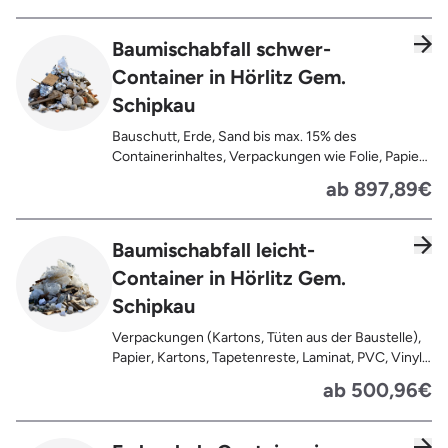
Baumischabfall schwer-
Container in Hörlitz Gem.
Schipkau
Bauschutt, Erde, Sand bis max. 15% des
Containerinhaltes, Verpackungen wie Folie, Papier,
Pappe, Kartonage auch mit Anhaftungen,
ab 897,89€
Tapetenreste, Laminat, PVC, Vinyl,
Kunststoffe, Gummi, Styropor, Holz (z.B.
Spanplatten, Bauholz, Paletten), Textilien wie
Baumischabfall leicht-
Teppiche, Gardinen, Gipswände/
Container in Hörlitz Gem.
Trockenbauwände, Metalle, Bleche, Rohre, Kabel,
Türen für den Innenbereich, Restentleerte
Schipkau
Gebinde wie Dosen, Fässer, Eimer,
Sauerkrautplatten
Verpackungen (Kartons, Tüten aus der Baustelle),
Papier, Kartons, Tapetenreste, Laminat, PVC, Vinyl,
Kunststoffe, Folien, Gummi, Styropor, Holz (z.B.
ab 500,96€
Spanplatten, Bauholz, Paletten), Textilien wie
Teppiche, Gardinen, Gipswände/
Trockenbauwände, Metalle, Bleche, Rohre, Kabel,