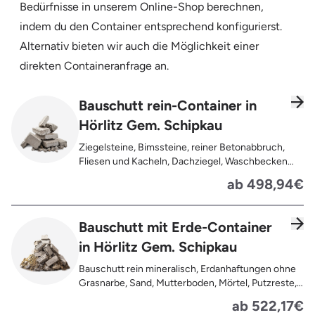
Bedürfnisse in unserem Online-Shop berechnen,
indem du den Container entsprechend konfigurierst.
Alternativ bieten wir auch die Möglichkeit einer
direkten Containeranfrage an.
Bauschutt rein-Container in
Hörlitz Gem. Schipkau
Ziegelsteine, Bimssteine, reiner Betonabbruch,
Fliesen und Kacheln, Dachziegel, Waschbecken
und Toiletten aus Keramik, Gehwegplatten,
ab 498,94€
Pflastersteine, Kalksand-Mauerwerk, Zement und
Putzreste
Bauschutt mit Erde-Container
in Hörlitz Gem. Schipkau
Bauschutt rein mineralisch, Erdanhaftungen ohne
Grasnarbe, Sand, Mutterboden, Mörtel, Putzreste,
Felsen und Steine, Betonreste
ab 522,17€