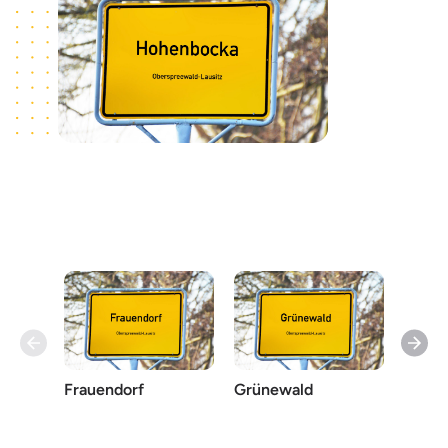
Frauendorf
Grünewald
Guteb