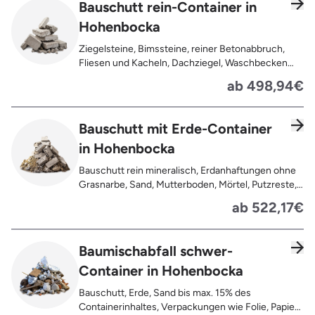
Bauschutt rein-Container in
Hohenbocka
Ziegelsteine, Bimssteine, reiner Betonabbruch,
Fliesen und Kacheln, Dachziegel, Waschbecken
und Toiletten aus Keramik, Gehwegplatten,
ab 498,94€
Pflastersteine, Kalksand-Mauerwerk, Zement und
Putzreste
Bauschutt mit Erde-Container
in Hohenbocka
Bauschutt rein mineralisch, Erdanhaftungen ohne
Grasnarbe, Sand, Mutterboden, Mörtel, Putzreste,
Felsen und Steine, Betonreste
ab 522,17€
Baumischabfall schwer-
Container in Hohenbocka
Bauschutt, Erde, Sand bis max. 15% des
Containerinhaltes, Verpackungen wie Folie, Papier,