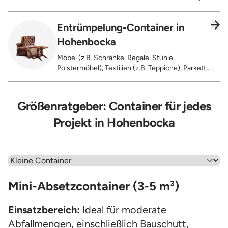
Laminat
Entrümpelung-Container in
Hohenbocka
Möbel (z.B. Schränke, Regale, Stühle,
Polstermöbel), Textilien (z.B. Teppiche), Parkett,
Koffer, Fensterholz oder Türholz / Türen (ohne
Glas), Fahrräder, Matratzen, Laminat, Türen für den
Innenbereich, Restentleerte Gebinde wie Dosen,
Größenratgeber: Container für jedes
Fässer, Eimer, Sonstiger Hausstand
Projekt in Hohenbocka
Wähle einen Menüpunkt aus
Mini-Absetzcontainer (3-5 m³)
Einsatzbereich:
Ideal für moderate
Abfallmengen, einschließlich Bauschutt,