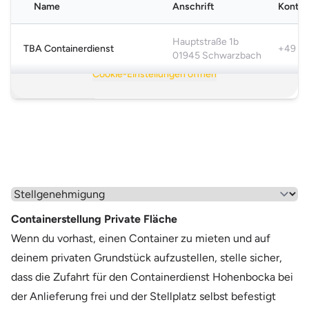
Name
Anschrift
Kontak
Karte nicht verfügbar
Bitte akzeptiere die funktionalen Cookies, um die Karte
Hauptstraße 1b
TBA Containerdienst
+49 3
anzuzeigen.
01945 Schwarzbach
Cookie-Einstellungen öffnen
Mehr anzeigen >
Wähle einen Menüpunkt aus
Containerstellung Private Fläche
Wenn du vorhast, einen Container zu mieten und auf
deinem privaten Grundstück aufzustellen, stelle sicher,
dass die Zufahrt für den Containerdienst Hohenbocka bei
der Anlieferung frei und der Stellplatz selbst befestigt