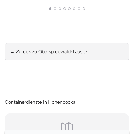
← Zurück zu
Oberspreewald-Lausitz
Containerdienste in Hohenbocka
Hinweis: Es handelt sich um allgemeine, online einsehbare Branchendaten.
Falls Sie Ihren Eintrag auf unserer Seite nicht wünschen, können Sie uns
hier
kontaktieren und den Brancheneintrag löschen.