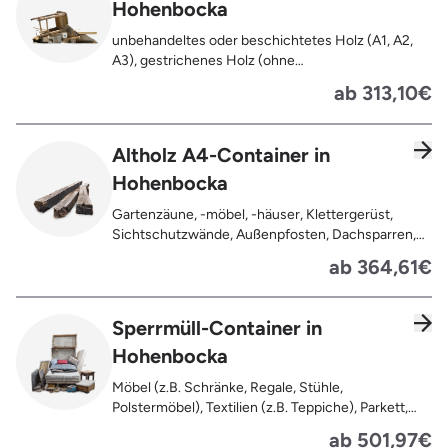
Hohenbocka
unbehandeltes oder beschichtetes Holz (A1, A2,
A3), gestrichenes Holz (ohne
Oberflächenbehandlung wie Anstrich, Lasur,
ab 313,10€
Lackierung ), kleine Anhaftungen wie Nägel,
Schrauben oder Scharniere , Möbel und Türen,
Geleimtes Holz oder Furnierholz, Unbehandeltes
Altholz A4-Container in
Holz (z.B. Paletten, Bauholz),
Hohenbocka
Holzweichfaserplatten, Holzkisten,
Kabeltrommeln, Holzschnittreste, Leimholzplatten
Gartenzäune, -möbel, -häuser, Klettergerüst,
Sichtschutzwände, Außenpfosten, Dachsparren,
Dachlatten, Lackiertes, imprägniertes oder
ab 364,61€
behandeltes Holz (=schadstoffbelastet),
Verfaultes oder verbranntes Holz, Fensterrahmen,
Außentüren, Balkongeländer, Holzterrassen,
Sperrmüll-Container in
Bahnschwellen, Pflanzfähle, Jägerzaun
Hohenbocka
Möbel (z.B. Schränke, Regale, Stühle,
Polstermöbel), Textilien (z.B. Teppiche), Parkett,
Koffer, Fensterholz oder Türholz / Türen (ohne
ab 501,97€
Glas), Fahrräder, Matratzen, Spielzeug, Bücher,