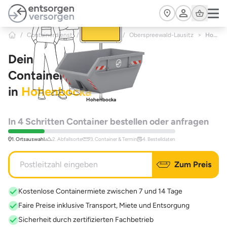
Zum Hauptinhalt springen
Cart
/
Containerdienst
/
Brandenburg
/
Oberspreewald-Lausitz
>
Hohenbocka
Dein
Containerdienst
in
Hohenbocka
Hohenbocka
In 4 Schritten Container bestellen oder anfragen
1. Ortsauswahl
2. Abfallsorte
3. Container & Termin
4. Bestelldaten
Zum Preis
Kostenlose Containermiete zwischen 7 und 14 Tage
Faire Preise inklusive Transport, Miete und Entsorgung
Sicherheit durch zertifizierten Fachbetrieb