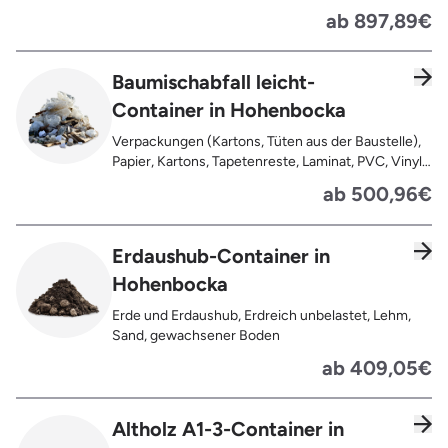
Pappe, Kartonage auch mit Anhaftungen,
ab 897,89€
Tapetenreste, Laminat, PVC, Vinyl,
Kunststoffe, Gummi, Styropor, Holz (z.B.
Spanplatten, Bauholz, Paletten), Textilien wie
Baumischabfall leicht-
Teppiche, Gardinen, Gipswände/
Container in Hohenbocka
Trockenbauwände, Metalle, Bleche, Rohre, Kabel,
Türen für den Innenbereich, Restentleerte
Verpackungen (Kartons, Tüten aus der Baustelle),
Gebinde wie Dosen, Fässer, Eimer,
Papier, Kartons, Tapetenreste, Laminat, PVC, Vinyl,
Sauerkrautplatten
Kunststoffe, Folien, Gummi, Styropor, Holz (z.B.
ab 500,96€
Spanplatten, Bauholz, Paletten), Textilien wie
Teppiche, Gardinen, Gipswände/
Trockenbauwände, Metalle, Bleche, Rohre, Kabel,
Erdaushub-Container in
Türen für den Innenbereich, Restentleerte
Hohenbocka
Gebinde wie Dosen, Fässer, Eimer,
Sauerkrautplatten, Bauschutt bis max. 5% des
Erde und Erdaushub, Erdreich unbelastet, Lehm,
gesamten Containerinhalts
Sand, gewachsener Boden
ab 409,05€
Altholz A1-3-Container in