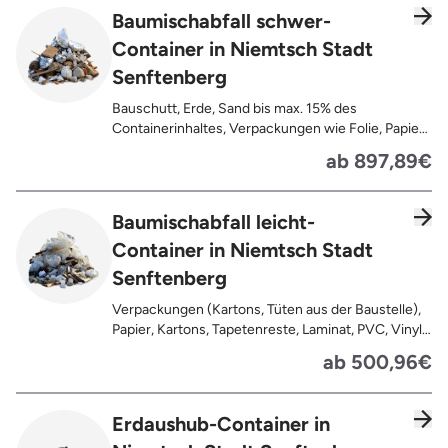
Baumischabfall schwer-
Container in Niemtsch Stadt
Senftenberg
Bauschutt, Erde, Sand bis max. 15% des
Containerinhaltes, Verpackungen wie Folie, Papier,
Pappe, Kartonage auch mit Anhaftungen,
ab 897,89€
Tapetenreste, Laminat, PVC, Vinyl,
Kunststoffe, Gummi, Styropor, Holz (z.B.
Spanplatten, Bauholz, Paletten), Textilien wie
Baumischabfall leicht-
Teppiche, Gardinen, Gipswände/
Container in Niemtsch Stadt
Trockenbauwände, Metalle, Bleche, Rohre, Kabel,
Türen für den Innenbereich, Restentleerte
Senftenberg
Gebinde wie Dosen, Fässer, Eimer,
Sauerkrautplatten
Verpackungen (Kartons, Tüten aus der Baustelle),
Papier, Kartons, Tapetenreste, Laminat, PVC, Vinyl,
Kunststoffe, Folien, Gummi, Styropor, Holz (z.B.
ab 500,96€
Spanplatten, Bauholz, Paletten), Textilien wie
Teppiche, Gardinen, Gipswände/
Trockenbauwände, Metalle, Bleche, Rohre, Kabel,
Erdaushub-Container in
Türen für den Innenbereich, Restentleerte