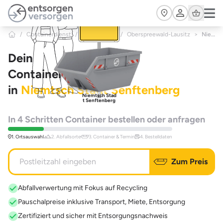
Zum Hauptinhalt springen
Cart
/
Containerdienst
/
Brandenburg
/
Oberspreewald-Lausitz
>
Niemtsch Stadt Senftenberg
Dein
Containerdienst
in
Niemtsch Stadt Senftenberg
Niemtsch Stad
t Senftenberg
In 4 Schritten Container bestellen oder anfragen
1. Ortsauswahl
2. Abfallsorte
3. Container & Termin
4. Bestelldaten
Zum Preis
Abfallverwertung mit Fokus auf Recycling
Pauschalpreise inklusive Transport, Miete, Entsorgung
Zertifiziert und sicher mit Entsorgungsnachweis