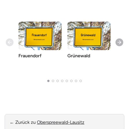
Frauendorf
Grünewald
Guteb
← Zurück zu
Oberspreewald-Lausitz