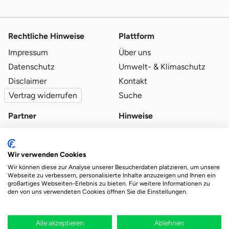
Rechtliche Hinweise
Plattform
Impressum
Über uns
Datenschutz
Umwelt- & Klimaschutz
Disclaimer
Kontakt
Vertrag widerrufen
Suche
Partner
Hinweise
Partner werden
Blog
Qualitätsvoraussetzungen
Ratgeber
Wir verwenden Cookies
Partner-Login
Plattform-Hinweise
Wir können diese zur Analyse unserer Besucherdaten platzieren, um unsere
Webseite zu verbessern, personalisierte Inhalte anzuzeigen und Ihnen ein
großartiges Webseiten-Erlebnis zu bieten. Für weitere Informationen zu
den von uns verwendeten Cookies öffnen Sie die Einstellungen.
Das Ökosystem für beste Ver- und Entsorgung
vor Ort.
Durch deine Bestellung wird regional aufgeforstet
Alle akzeptieren
Ablehnen