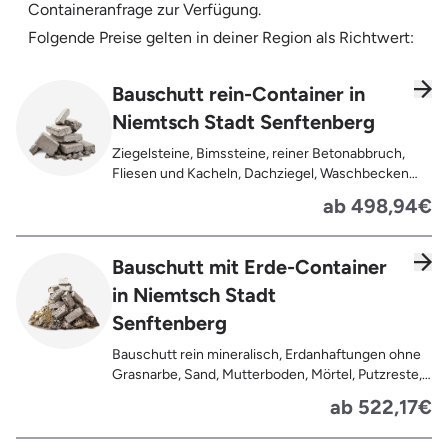
Containeranfrage zur Verfügung.
Folgende Preise gelten in deiner Region als Richtwert:
Bauschutt rein-Container in
Niemtsch Stadt Senftenberg
Ziegelsteine, Bimssteine, reiner Betonabbruch,
Fliesen und Kacheln, Dachziegel, Waschbecken
und Toiletten aus Keramik, Gehwegplatten,
ab 498,94€
Pflastersteine, Kalksand-Mauerwerk, Zement und
Putzreste
Bauschutt mit Erde-Container
in Niemtsch Stadt
Senftenberg
Bauschutt rein mineralisch, Erdanhaftungen ohne
Grasnarbe, Sand, Mutterboden, Mörtel, Putzreste,
Felsen und Steine, Betonreste
ab 522,17€