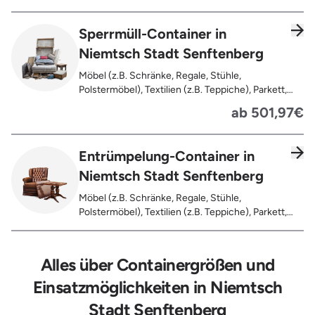
Verfaultes oder verbranntes Holz, Fensterrahmen,
Außentüren, Balkongeländer, Holzterrassen,
Sperrmüll-Container in
Bahnschwellen, Pflanzfähle, Jägerzaun
Niemtsch Stadt Senftenberg
Möbel (z.B. Schränke, Regale, Stühle,
Polstermöbel), Textilien (z.B. Teppiche), Parkett,
Koffer, Fensterholz oder Türholz / Türen (ohne
ab 501,97€
Glas), Fahrräder, Matratzen, Spielzeug, Bücher,
Laminat
Entrümpelung-Container in
Niemtsch Stadt Senftenberg
Möbel (z.B. Schränke, Regale, Stühle,
Polstermöbel), Textilien (z.B. Teppiche), Parkett,
Koffer, Fensterholz oder Türholz / Türen (ohne
Glas), Fahrräder, Matratzen, Laminat, Türen für den
Innenbereich, Restentleerte Gebinde wie Dosen,
Alles über Containergrößen und
Fässer, Eimer, Sonstiger Hausstand
Einsatzmöglichkeiten in Niemtsch
Stadt Senftenberg