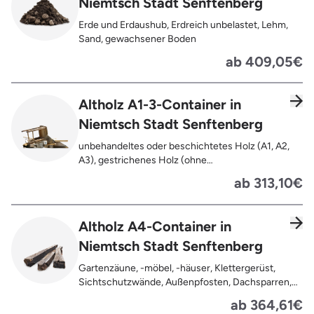
Niemtsch Stadt Senftenberg
Gebinde wie Dosen, Fässer, Eimer,
Sauerkrautplatten, Bauschutt bis max. 5% des
Erde und Erdaushub, Erdreich unbelastet, Lehm,
gesamten Containerinhalts
Sand, gewachsener Boden
ab 409,05€
Altholz A1-3-Container in
Niemtsch Stadt Senftenberg
unbehandeltes oder beschichtetes Holz (A1, A2,
A3), gestrichenes Holz (ohne
Oberflächenbehandlung wie Anstrich, Lasur,
ab 313,10€
Lackierung ), kleine Anhaftungen wie Nägel,
Schrauben oder Scharniere , Möbel und Türen,
Geleimtes Holz oder Furnierholz, Unbehandeltes
Altholz A4-Container in
Holz (z.B. Paletten, Bauholz),
Niemtsch Stadt Senftenberg
Holzweichfaserplatten, Holzkisten,
Kabeltrommeln, Holzschnittreste, Leimholzplatten
Gartenzäune, -möbel, -häuser, Klettergerüst,
Sichtschutzwände, Außenpfosten, Dachsparren,
Dachlatten, Lackiertes, imprägniertes oder
ab 364,61€
behandeltes Holz (=schadstoffbelastet),