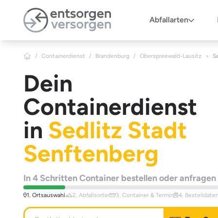
Zum Hauptinhalt springen
Abfallarten
/
Containerdienst
/
Brandenburg
/
Oberspreewald-Lausitz
>
S
Dein
Containerdienst
in
Sedlitz Stadt
Senftenberg
In 4 Schritten Container bestellen oder anfragen
1. Ortsauswahl
2. Abfallsorte
3. Container & Termin
4. Bestelldate