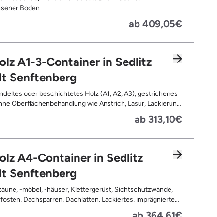
sener Boden
ab 409,05€
olz A1-3-Container in Sedlitz
dt Senftenberg
deltes oder beschichtetes Holz (A1, A2, A3), gestrichenes
ne Oberflächenbehandlung wie Anstrich, Lasur, Lackierung
ne Anhaftungen wie Nägel, Schrauben oder Scharniere ,
ab 313,10€
nd Türen, Geleimtes Holz oder Furnierholz, Unbehandeltes
.B. Paletten, Bauholz), Holzweichfaserplatten, Holzkisten,
ommeln, Holzschnittreste, Leimholzplatten
olz A4-Container in Sedlitz
dt Senftenberg
äune, -möbel, -häuser, Klettergerüst, Sichtschutzwände,
osten, Dachsparren, Dachlatten, Lackiertes, imprägniertes
handeltes Holz (=schadstoffbelastet), Verfaultes oder
ab 364,61€