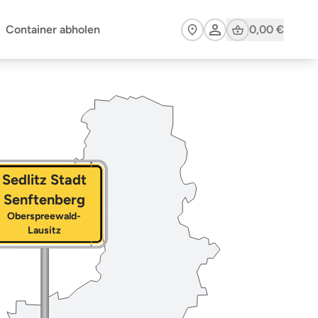
Cart
Container abholen
0,00 €
Sedlitz Stadt
Senftenberg
Oberspreewald-
Lausitz