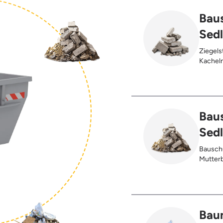
Baus
Sedl
Ziegels
Kacheln
Gehwegp
Putzres
Baus
Sedl
Bauschu
Mutterb
Bau