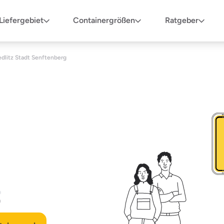
Liefergebiet
Containergrößen
Ratgeber
edlitz Stadt Senftenberg
n