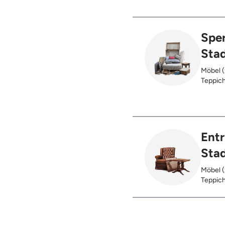
verbran
Holzter
Sper
Sta
Möbel (
Teppich
Glas), 
Entr
Sta
Möbel (
Teppich
Glas), 
Restent
Hausst