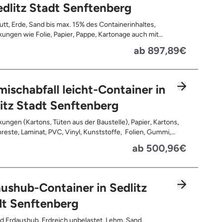
edlitz Stadt Senftenberg
tt, Erde, Sand bis max. 15% des Containerinhaltes,
ungen wie Folie, Papier, Pappe, Kartonage auch mit
 Tapetenreste, Laminat, PVC, Vinyl,
ab 897,89€
offe, Gummi, Styropor, Holz (z.B. Spanplatten, Bauholz,
n), Textilien wie Teppiche, Gardinen, Gipswände/
bauwände, Metalle, Bleche, Rohre, Kabel, Türen für den
reich, Restentleerte Gebinde wie Dosen, Fässer, Eimer,
ischabfall leicht-Container in
autplatten
itz Stadt Senftenberg
ungen (Kartons, Tüten aus der Baustelle), Papier, Kartons,
, Kunststoffe, Folien, Gummi,
, Holz (z.B. Spanplatten, Bauholz, Paletten), Textilien wie
ab 500,96€
e, Gardinen, Gipswände/ Trockenbauwände, Metalle,
 Rohre, Kabel, Türen für den Innenbereich, Restentleerte
 wie Dosen, Fässer, Eimer, Sauerkrautplatten, Bauschutt bis
 des gesamten Containerinhalts
ushub-Container in Sedlitz
dt Senftenberg
d Erdaushub, Erdreich unbelastet, Lehm, Sand,