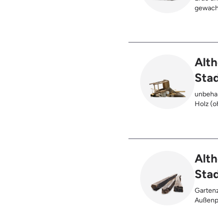
gewach
Alth
Sta
unbehan
Holz (oh
), klei
Möbel u
Holz (z
Kabeltr
Alth
Sta
Gartenz
Außenpf
oder be