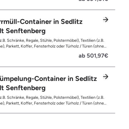
ntes Holz, Fensterrahmen, Außentüren, Balkongeländer,
rassen, Bahnschwellen, Pflanzfähle, Jägerzaun
rmüll-Container in Sedlitz
dt Senftenberg
z.B. Schränke, Regale, Stühle, Polstermöbel), Textilien (z.B.
e), Parkett, Koffer, Fensterholz oder Türholz / Türen (ohne
Fahrräder, Matratzen, Spielzeug, Bücher, Laminat
ab 501,97€
ümpelung-Container in Sedlitz
dt Senftenberg
z.B. Schränke, Regale, Stühle, Polstermöbel), Textilien (z.B.
e), Parkett, Koffer, Fensterholz oder Türholz / Türen (ohne
Fahrräder, Matratzen, Laminat, Türen für den Innenbereich,
leerte Gebinde wie Dosen, Fässer, Eimer, Sonstiger
and