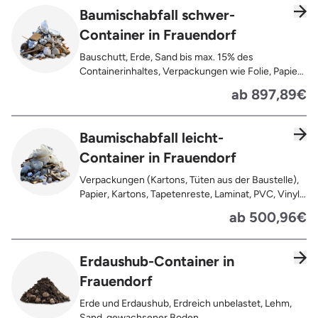
Baumischabfall schwer-
Container in Frauendorf
Bauschutt, Erde, Sand bis max. 15% des
Containerinhaltes, Verpackungen wie Folie, Papier,
Pappe, Kartonage auch mit Anhaftungen,
ab 897,89€
Tapetenreste, Laminat, PVC, Vinyl,
Kunststoffe, Gummi, Styropor, Holz (z.B.
Spanplatten, Bauholz, Paletten), Textilien wie
Baumischabfall leicht-
Teppiche, Gardinen, Gipswände/
Container in Frauendorf
Trockenbauwände, Metalle, Bleche, Rohre, Kabel,
Türen für den Innenbereich, Restentleerte
Verpackungen (Kartons, Tüten aus der Baustelle),
Gebinde wie Dosen, Fässer, Eimer,
Papier, Kartons, Tapetenreste, Laminat, PVC, Vinyl,
Sauerkrautplatten
Kunststoffe, Folien, Gummi, Styropor, Holz (z.B.
ab 500,96€
Spanplatten, Bauholz, Paletten), Textilien wie
Teppiche, Gardinen, Gipswände/
Trockenbauwände, Metalle, Bleche, Rohre, Kabel,
Erdaushub-Container in
Türen für den Innenbereich, Restentleerte
Frauendorf
Gebinde wie Dosen, Fässer, Eimer,
Sauerkrautplatten, Bauschutt bis max. 5% des
Erde und Erdaushub, Erdreich unbelastet, Lehm,
gesamten Containerinhalts
Sand, gewachsener Boden