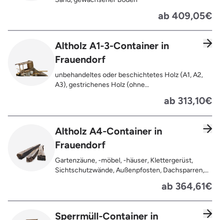
ab 409,05€
Altholz A1-3-Container in
Frauendorf
unbehandeltes oder beschichtetes Holz (A1, A2,
A3), gestrichenes Holz (ohne
Oberflächenbehandlung wie Anstrich, Lasur,
ab 313,10€
Lackierung ), kleine Anhaftungen wie Nägel,
Schrauben oder Scharniere , Möbel und Türen,
Geleimtes Holz oder Furnierholz, Unbehandeltes
Altholz A4-Container in
Holz (z.B. Paletten, Bauholz),
Frauendorf
Holzweichfaserplatten, Holzkisten,
Kabeltrommeln, Holzschnittreste, Leimholzplatten
Gartenzäune, -möbel, -häuser, Klettergerüst,
Sichtschutzwände, Außenpfosten, Dachsparren,
Dachlatten, Lackiertes, imprägniertes oder
ab 364,61€
behandeltes Holz (=schadstoffbelastet),
Verfaultes oder verbranntes Holz, Fensterrahmen,
Außentüren, Balkongeländer, Holzterrassen,
Sperrmüll-Container in
Bahnschwellen, Pflanzfähle, Jägerzaun