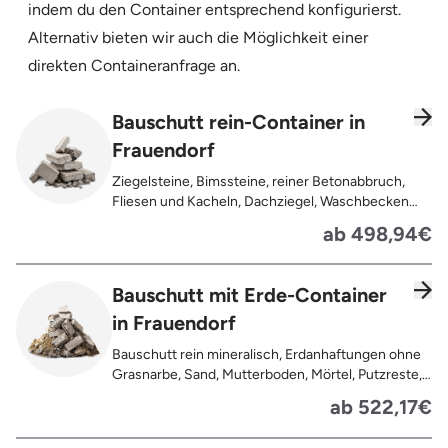
indem du den Container entsprechend konfigurierst.
Alternativ bieten wir auch die Möglichkeit einer
direkten Containeranfrage an.
Bauschutt rein-Container in
Frauendorf
Ziegelsteine, Bimssteine, reiner Betonabbruch,
Fliesen und Kacheln, Dachziegel, Waschbecken
und Toiletten aus Keramik, Gehwegplatten,
ab 498,94€
Pflastersteine, Kalksand-Mauerwerk, Zement und
Putzreste
Bauschutt mit Erde-Container
in Frauendorf
Bauschutt rein mineralisch, Erdanhaftungen ohne
Grasnarbe, Sand, Mutterboden, Mörtel, Putzreste,
Felsen und Steine, Betonreste
ab 522,17€