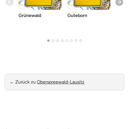
Grünewald
Guteborn
Herms
Ruhla
← Zurück zu
Oberspreewald-Lausitz