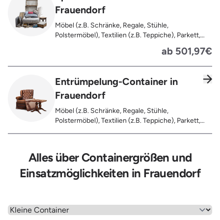
Frauendorf
Möbel (z.B. Schränke, Regale, Stühle,
Polstermöbel), Textilien (z.B. Teppiche), Parkett,
Koffer, Fensterholz oder Türholz / Türen (ohne
ab 501,97€
Glas), Fahrräder, Matratzen, Spielzeug, Bücher,
Laminat
Entrümpelung-Container in
Frauendorf
Möbel (z.B. Schränke, Regale, Stühle,
Polstermöbel), Textilien (z.B. Teppiche), Parkett,
Koffer, Fensterholz oder Türholz / Türen (ohne
Glas), Fahrräder, Matratzen, Laminat, Türen für den
Innenbereich, Restentleerte Gebinde wie Dosen,
Alles über Containergrößen und
Fässer, Eimer, Sonstiger Hausstand
Einsatzmöglichkeiten in Frauendorf
Wähle einen Menüpunkt aus