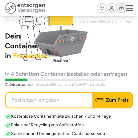
Zum Hauptinhalt springen
Cart
/
Containerdienst
/
Brandenburg
/
Oberspreewald-Lausitz
>
Frauendorf
Dein
Containerdienst
in
Frauendorf
Frauendorf
In 4 Schritten Container bestellen oder anfragen
1. Ortsauswahl
2. Abfallsorte
3. Container & Termin
4. Bestelldaten
Zum Preis
Kostenlose Containermiete zwischen 7 und 14 Tage
Fokus auf Recycling von Abfallstoffen
Schneller und termingerechter Containerservice