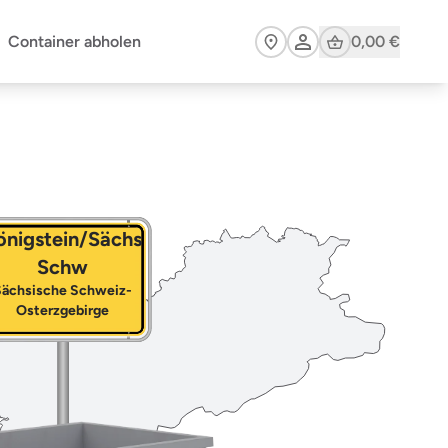
Cart
Container abholen
0,00 €
önigstein/Sächs
Schw
Sächsische Schweiz-
Osterzgebirge