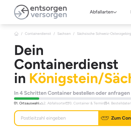
Zum Hauptinhalt springen
Abfallarten
/
Containerdienst
/
Sachsen
/
Sächsische Schweiz-Osterzgebir
Dein
Containerdienst
in
Königstein/Säc
In 4 Schritten Container bestellen oder anfragen
1. Ortsauswahl
2. Abfallsorte
3. Container & Termin
4. Bestelldate
Zum Cont