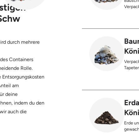
Bauschu
stigen
Verpack
Anhaftungen,
 Schw
Kunstst
Palette
Trocken
Innenbe
Baum
wird durch mehrere
Sauerkr
Kön
 des Containers
Verpack
heidende Rolle.
Tapetenreste, Laminat, PVC, Vinyl
Styropor
ie Entsorgungskosten
Teppich
Anteil am
Bleche,
Gebinde
ür deine
max. 5%
Erda
chnen, indem du den
Kön
 wir auch die
Erde un
gewach