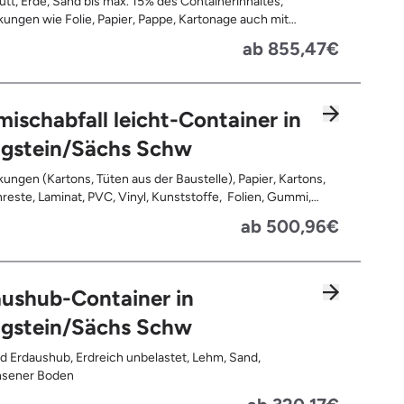
tt, Erde, Sand bis max. 15% des Containerinhaltes,
ungen wie Folie, Papier, Pappe, Kartonage auch mit
 Tapetenreste, Laminat, PVC, Vinyl,
ab 855,47€
offe, Gummi, Styropor, Holz (z.B. Spanplatten, Bauholz,
n), Textilien wie Teppiche, Gardinen, Gipswände/
bauwände, Metalle, Bleche, Rohre, Kabel, Türen für den
reich, Restentleerte Gebinde wie Dosen, Fässer, Eimer,
ischabfall leicht-Container in
autplatten
igstein/Sächs Schw
ungen (Kartons, Tüten aus der Baustelle), Papier, Kartons,
, Kunststoffe, Folien, Gummi,
, Holz (z.B. Spanplatten, Bauholz, Paletten), Textilien wie
ab 500,96€
e, Gardinen, Gipswände/ Trockenbauwände, Metalle,
 Rohre, Kabel, Türen für den Innenbereich, Restentleerte
 wie Dosen, Fässer, Eimer, Sauerkrautplatten, Bauschutt bis
 des gesamten Containerinhalts
ushub-Container in
igstein/Sächs Schw
d Erdaushub, Erdreich unbelastet, Lehm, Sand,
sener Boden