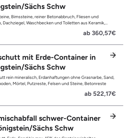
igstein/Sächs Schw
teine, Bimssteine, reiner Betonabbruch, Fliesen und
, Dachziegel, Waschbecken und Toiletten aus Keramik,
latten, Pflastersteine, Kalksand-Mauerwerk, Zement und
ab 360,57€
te
chutt mit Erde-Container in
igstein/Sächs Schw
tt rein mineralisch, Erdanhaftungen ohne Grasnarbe, Sand,
oden, Mörtel, Putzreste, Felsen und Steine, Betonreste
ab 522,17€
mischabfall schwer-Container
önigstein/Sächs Schw