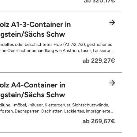
ab 320,17€
olz A1-3-Container in
igstein/Sächs Schw
deltes oder beschichtetes Holz (A1, A2, A3), gestrichenes
ne Oberflächenbehandlung wie Anstrich, Lasur, Lackierung
ne Anhaftungen wie Nägel, Schrauben oder Scharniere ,
ab 229,27€
nd Türen, Geleimtes Holz oder Furnierholz, Unbehandeltes
.B. Paletten, Bauholz), Holzweichfaserplatten, Holzkisten,
ommeln, Holzschnittreste, Leimholzplatten
olz A4-Container in
igstein/Sächs Schw
äune, -möbel, -häuser, Klettergerüst, Sichtschutzwände,
osten, Dachsparren, Dachlatten, Lackiertes, imprägniertes
handeltes Holz (=schadstoffbelastet), Verfaultes oder
ab 269,67€
ntes Holz, Fensterrahmen, Außentüren, Balkongeländer,
rassen, Bahnschwellen, Pflanzfähle, Jägerzaun