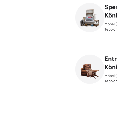
Sper
Kön
Möbel (
Teppich
Glas), 
Ent
Kön
Möbel (
Teppich
Glas), 
Restent
Hausst