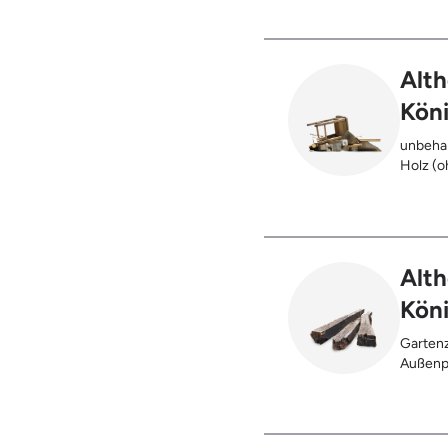
Alth
Kön
unbehan
Holz (oh
), klei
Möbel u
Holz (z
Kabeltr
Alth
Kön
Gartenz
Außenpf
oder be
verbran
Holzter