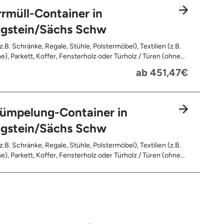
rmüll-Container in
igstein/Sächs Schw
z.B. Schränke, Regale, Stühle, Polstermöbel), Textilien (z.B.
e), Parkett, Koffer, Fensterholz oder Türholz / Türen (ohne
Fahrräder, Matratzen, Spielzeug, Bücher, Laminat
ab 451,47€
rümpelung-Container in
igstein/Sächs Schw
z.B. Schränke, Regale, Stühle, Polstermöbel), Textilien (z.B.
e), Parkett, Koffer, Fensterholz oder Türholz / Türen (ohne
Fahrräder, Matratzen, Laminat, Türen für den Innenbereich,
leerte Gebinde wie Dosen, Fässer, Eimer, Sonstiger
and