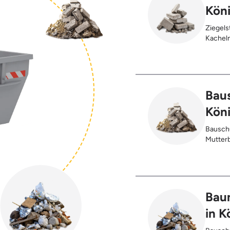
Kön
Ziegels
Kacheln
Gehwegp
Putzres
Baus
Kön
Bauschu
Mutterb
Bau
in K