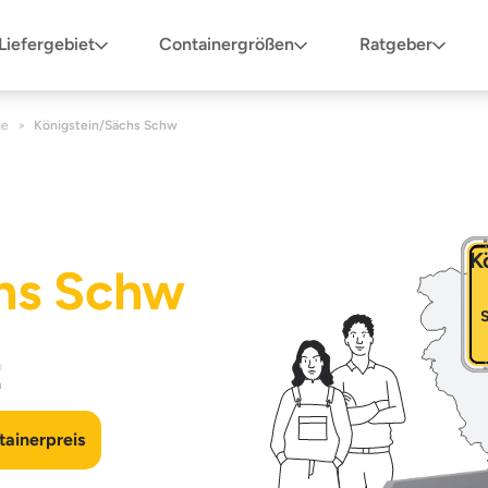
Liefergebiet
Containergrößen
Ratgeber
ge
>
Königstein/Sächs Schw
K
hs Schw
n
ainerpreis