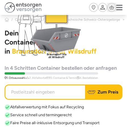
Zum Hauptinhalt springen
Cart
/
Containerdienst
/
Sachsen
/
Sächsische Schweiz-Osterzgebirge
>
Dein
Containerdienst
in
Braunsdorf Stadt Wilsdruff
Braunsdorf Sta
dt Wilsdruff
In 4 Schritten Container bestellen oder anfragen
1. Ortsauswahl
2. Abfallsorte
3. Container & Termin
4. Bestelldaten
Zum Preis
Abfallverwertung mit Fokus auf Recycling
Service schnell und termingerecht
Faire Preise all-inklusive Entsorgung und Transport