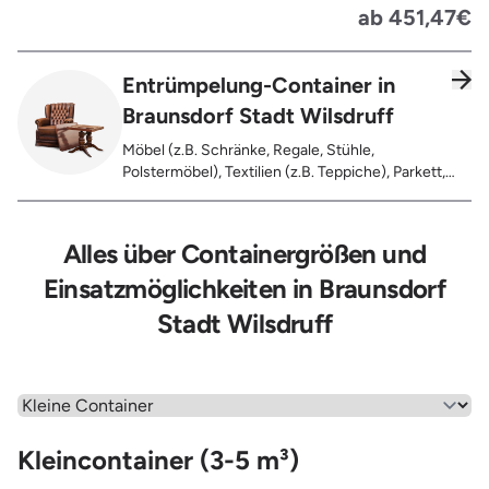
Koffer, Fensterholz oder Türholz / Türen (ohne
ab 451,47€
Glas), Fahrräder, Matratzen, Spielzeug, Bücher,
Laminat
Entrümpelung-Container in
Braunsdorf Stadt Wilsdruff
Möbel (z.B. Schränke, Regale, Stühle,
Polstermöbel), Textilien (z.B. Teppiche), Parkett,
Koffer, Fensterholz oder Türholz / Türen (ohne
Glas), Fahrräder, Matratzen, Laminat, Türen für den
Innenbereich, Restentleerte Gebinde wie Dosen,
Alles über Containergrößen und
Fässer, Eimer, Sonstiger Hausstand
Einsatzmöglichkeiten in Braunsdorf
Stadt Wilsdruff
Wähle einen Menüpunkt aus
Kleincontainer (3-5 m³)