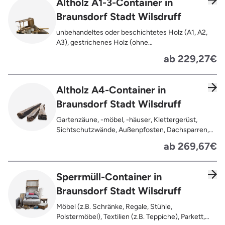
Altholz A1-3-Container in
Braunsdorf Stadt Wilsdruff
unbehandeltes oder beschichtetes Holz (A1, A2,
A3), gestrichenes Holz (ohne
Oberflächenbehandlung wie Anstrich, Lasur,
ab 229,27€
Lackierung ), kleine Anhaftungen wie Nägel,
Schrauben oder Scharniere , Möbel und Türen,
Geleimtes Holz oder Furnierholz, Unbehandeltes
Altholz A4-Container in
Holz (z.B. Paletten, Bauholz),
Braunsdorf Stadt Wilsdruff
Holzweichfaserplatten, Holzkisten,
Kabeltrommeln, Holzschnittreste, Leimholzplatten
Gartenzäune, -möbel, -häuser, Klettergerüst,
Sichtschutzwände, Außenpfosten, Dachsparren,
Dachlatten, Lackiertes, imprägniertes oder
ab 269,67€
behandeltes Holz (=schadstoffbelastet),
Verfaultes oder verbranntes Holz, Fensterrahmen,
Außentüren, Balkongeländer, Holzterrassen,
Sperrmüll-Container in
Bahnschwellen, Pflanzfähle, Jägerzaun
Braunsdorf Stadt Wilsdruff
Möbel (z.B. Schränke, Regale, Stühle,
Polstermöbel), Textilien (z.B. Teppiche), Parkett,