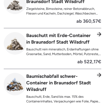
Braunsdorf Stadt Wilsdruff
Ziegelsteine, Bimssteine, reiner Betonabbruch,
Fliesen und Kacheln, Dachziegel, Waschbecken
und Toiletten aus Keramik, Gehwegplatten,
ab 360,57€
Pflastersteine, Kalksand-Mauerwerk, Zement und
Putzreste
Bauschutt mit Erde-Container
in Braunsdorf Stadt Wilsdruff
Bauschutt rein mineralisch, Erdanhaftungen ohne
Grasnarbe, Sand, Mutterboden, Mörtel, Putzreste,
Felsen und Steine, Betonreste
ab 522,17€
Baumischabfall schwer-
Container in Braunsdorf Stadt
Wilsdruff
Bauschutt, Erde, Sand bis max. 15% des
Containerinhaltes, Verpackungen wie Folie, Papier,