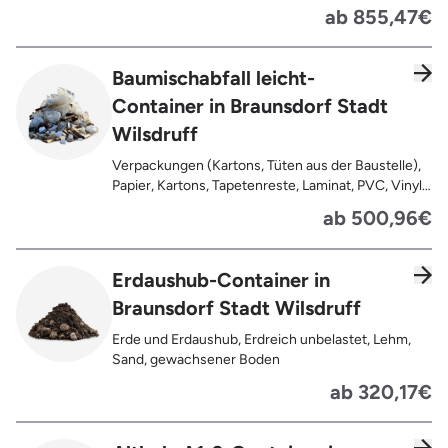
Pappe, Kartonage auch mit Anhaftungen,
ab 855,47€
Tapetenreste, Laminat, PVC, Vinyl,
Kunststoffe, Gummi, Styropor, Holz (z.B.
Spanplatten, Bauholz, Paletten), Textilien wie
Baumischabfall leicht-
Teppiche, Gardinen, Gipswände/
Container in Braunsdorf Stadt
Trockenbauwände, Metalle, Bleche, Rohre, Kabel,
Türen für den Innenbereich, Restentleerte
Wilsdruff
Gebinde wie Dosen, Fässer, Eimer,
Sauerkrautplatten
Verpackungen (Kartons, Tüten aus der Baustelle),
Papier, Kartons, Tapetenreste, Laminat, PVC, Vinyl,
Kunststoffe, Folien, Gummi, Styropor, Holz (z.B.
ab 500,96€
Spanplatten, Bauholz, Paletten), Textilien wie
Teppiche, Gardinen, Gipswände/
Trockenbauwände, Metalle, Bleche, Rohre, Kabel,
Erdaushub-Container in
Türen für den Innenbereich, Restentleerte
Braunsdorf Stadt Wilsdruff
Gebinde wie Dosen, Fässer, Eimer,
Sauerkrautplatten, Bauschutt bis max. 5% des
Erde und Erdaushub, Erdreich unbelastet, Lehm,
gesamten Containerinhalts
Sand, gewachsener Boden
ab 320,17€