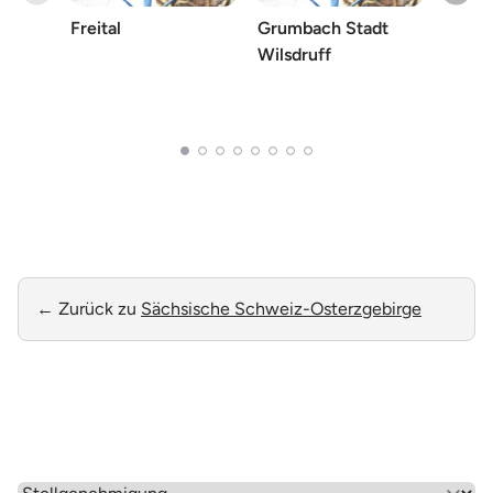
Freital
Grumbach Stadt
Helbi
Wilsdruff
Blank
Wilsd
← Zurück zu
Sächsische Schweiz-Osterzgebirge