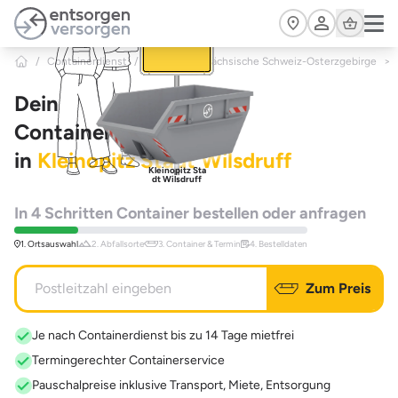
Zum Hauptinhalt springen
Cart
/
Containerdienst
/
Sachsen
/
Sächsische Schweiz-Osterzgebirge
>
Dein
Containerdienst
in
Kleinopitz Stadt Wilsdruff
Kleinopitz Sta
dt Wilsdruff
In 4 Schritten Container bestellen oder anfragen
1. Ortsauswahl
2. Abfallsorte
3. Container & Termin
4. Bestelldaten
Zum Preis
Je nach Containerdienst bis zu 14 Tage mietfrei
Termingerechter Containerservice
Pauschalpreise inklusive Transport, Miete, Entsorgung