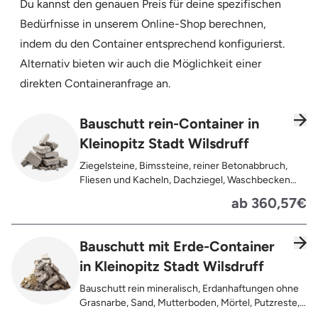
Du kannst den genauen Preis für deine spezifischen
Bedürfnisse in unserem Online-Shop berechnen,
indem du den Container entsprechend konfigurierst.
Alternativ bieten wir auch die Möglichkeit einer
direkten Containeranfrage an.
Bauschutt rein-Container in
Kleinopitz Stadt Wilsdruff
Ziegelsteine, Bimssteine, reiner Betonabbruch,
Fliesen und Kacheln, Dachziegel, Waschbecken
und Toiletten aus Keramik, Gehwegplatten,
ab 360,57€
Pflastersteine, Kalksand-Mauerwerk, Zement und
Putzreste
Bauschutt mit Erde-Container
in Kleinopitz Stadt Wilsdruff
Bauschutt rein mineralisch, Erdanhaftungen ohne
Grasnarbe, Sand, Mutterboden, Mörtel, Putzreste,
Felsen und Steine, Betonreste