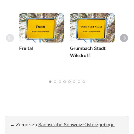
Freital
Grumbach Stadt
Helbi
Wilsdruff
Blank
Wilsd
← Zurück zu
Sächsische Schweiz-Osterzgebirge