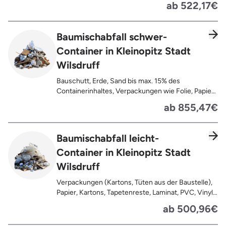
ab 522,17€
Baumischabfall schwer-
Container in Kleinopitz Stadt
Wilsdruff
Bauschutt, Erde, Sand bis max. 15% des
Containerinhaltes, Verpackungen wie Folie, Papier,
Pappe, Kartonage auch mit Anhaftungen,
ab 855,47€
Tapetenreste, Laminat, PVC, Vinyl,
Kunststoffe, Gummi, Styropor, Holz (z.B.
Spanplatten, Bauholz, Paletten), Textilien wie
Baumischabfall leicht-
Teppiche, Gardinen, Gipswände/
Container in Kleinopitz Stadt
Trockenbauwände, Metalle, Bleche, Rohre, Kabel,
Türen für den Innenbereich, Restentleerte
Wilsdruff
Gebinde wie Dosen, Fässer, Eimer,
Sauerkrautplatten
Verpackungen (Kartons, Tüten aus der Baustelle),
Papier, Kartons, Tapetenreste, Laminat, PVC, Vinyl,
Kunststoffe, Folien, Gummi, Styropor, Holz (z.B.
ab 500,96€
Spanplatten, Bauholz, Paletten), Textilien wie
Teppiche, Gardinen, Gipswände/