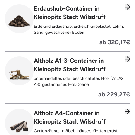
Trockenbauwände, Metalle, Bleche, Rohre, Kabel,
Erdaushub-Container in
Türen für den Innenbereich, Restentleerte
Kleinopitz Stadt Wilsdruff
Gebinde wie Dosen, Fässer, Eimer,
Sauerkrautplatten, Bauschutt bis max. 5% des
Erde und Erdaushub, Erdreich unbelastet, Lehm,
gesamten Containerinhalts
Sand, gewachsener Boden
ab 320,17€
Altholz A1-3-Container in
Kleinopitz Stadt Wilsdruff
unbehandeltes oder beschichtetes Holz (A1, A2,
A3), gestrichenes Holz (ohne
Oberflächenbehandlung wie Anstrich, Lasur,
ab 229,27€
Lackierung ), kleine Anhaftungen wie Nägel,
Schrauben oder Scharniere , Möbel und Türen,
Geleimtes Holz oder Furnierholz, Unbehandeltes
Altholz A4-Container in
Holz (z.B. Paletten, Bauholz),
Kleinopitz Stadt Wilsdruff
Holzweichfaserplatten, Holzkisten,
Kabeltrommeln, Holzschnittreste, Leimholzplatten
Gartenzäune, -möbel, -häuser, Klettergerüst,