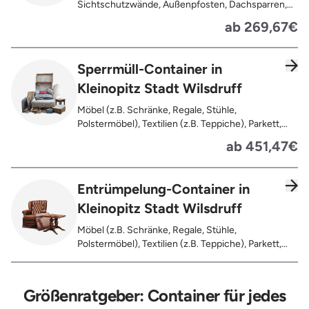
Sichtschutzwände, Außenpfosten, Dachsparren,
Dachlatten, Lackiertes, imprägniertes oder
ab 269,67€
behandeltes Holz (=schadstoffbelastet),
Verfaultes oder verbranntes Holz, Fensterrahmen,
Außentüren, Balkongeländer, Holzterrassen,
Sperrmüll-Container in
Bahnschwellen, Pflanzfähle, Jägerzaun
Kleinopitz Stadt Wilsdruff
Möbel (z.B. Schränke, Regale, Stühle,
Polstermöbel), Textilien (z.B. Teppiche), Parkett,
Koffer, Fensterholz oder Türholz / Türen (ohne
ab 451,47€
Glas), Fahrräder, Matratzen, Spielzeug, Bücher,
Laminat
Entrümpelung-Container in
Kleinopitz Stadt Wilsdruff
Möbel (z.B. Schränke, Regale, Stühle,
Polstermöbel), Textilien (z.B. Teppiche), Parkett,
Koffer, Fensterholz oder Türholz / Türen (ohne
Glas), Fahrräder, Matratzen, Laminat, Türen für den
Innenbereich, Restentleerte Gebinde wie Dosen,
Größenratgeber: Container für jedes
Fässer, Eimer, Sonstiger Hausstand