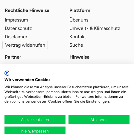
Rechtliche Hinweise
Plattform
Impressum
Über uns
Datenschutz
Umwelt- & Klimaschutz
Disclaimer
Kontakt
Vertrag widerrufen
Suche
Partner
Hinweise
Partner werden
Blog
Qualitätsvoraussetzungen
Ratgeber
Wir verwenden Cookies
Partner-Login
Plattform-Hinweise
Wir können diese zur Analyse unserer Besucherdaten platzieren, um unsere
Webseite zu verbessern, personalisierte Inhalte anzuzeigen und Ihnen ein
großartiges Webseiten-Erlebnis zu bieten. Für weitere Informationen zu
den von uns verwendeten Cookies öffnen Sie die Einstellungen.
Das Ökosystem für beste Ver- und Entsorgung
vor Ort.
Durch deine Bestellung wird regional aufgeforstet
Alle akzeptieren
Ablehnen
Nein, anpassen