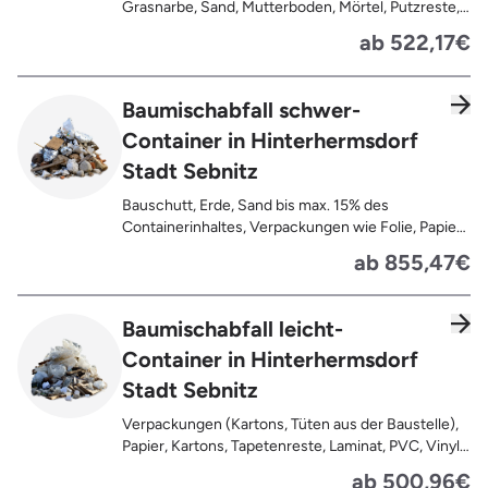
Grasnarbe, Sand, Mutterboden, Mörtel, Putzreste,
Felsen und Steine, Betonreste
ab 522,17€
Baumischabfall schwer-
Container in Hinterhermsdorf
Stadt Sebnitz
Bauschutt, Erde, Sand bis max. 15% des
Containerinhaltes, Verpackungen wie Folie, Papier,
Pappe, Kartonage auch mit Anhaftungen,
ab 855,47€
Tapetenreste, Laminat, PVC, Vinyl,
Kunststoffe, Gummi, Styropor, Holz (z.B.
Spanplatten, Bauholz, Paletten), Textilien wie
Baumischabfall leicht-
Teppiche, Gardinen, Gipswände/
Container in Hinterhermsdorf
Trockenbauwände, Metalle, Bleche, Rohre, Kabel,
Türen für den Innenbereich, Restentleerte
Stadt Sebnitz
Gebinde wie Dosen, Fässer, Eimer,
Sauerkrautplatten
Verpackungen (Kartons, Tüten aus der Baustelle),
Papier, Kartons, Tapetenreste, Laminat, PVC, Vinyl,
Kunststoffe, Folien, Gummi, Styropor, Holz (z.B.
ab 500,96€