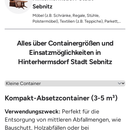
Sebnitz
Möbel (z.B. Schränke, Regale, Stühle,
Polstermöbel), Textilien (z.B. Teppiche), Parkett,
Koffer, Fensterholz oder Türholz / Türen (ohne
Glas), Fahrräder, Matratzen, Laminat, Türen für den
Innenbereich, Restentleerte Gebinde wie Dosen,
Alles über Containergrößen und
Fässer, Eimer, Sonstiger Hausstand
Einsatzmöglichkeiten in
Hinterhermsdorf Stadt Sebnitz
Wähle einen Menüpunkt aus
Kompakt-Absetzcontainer (3-5 m³)
Verwendungszweck:
Perfekt für die
Entsorgung von mittleren Abfallmengen, wie
Bauschutt, Holzabfällen oder bei