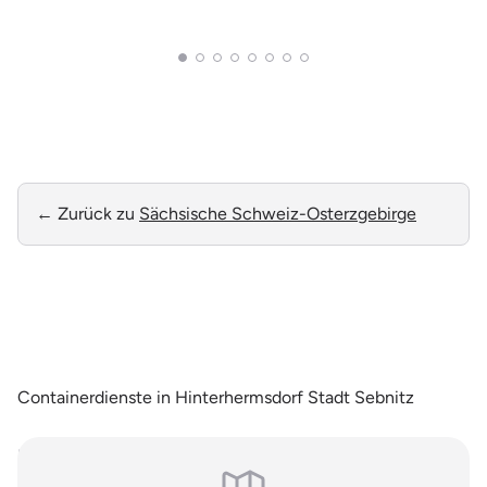
Wilsd
← Zurück zu
Sächsische Schweiz-Osterzgebirge
Containerdienste in Hinterhermsdorf Stadt Sebnitz
Hinweis: Es handelt sich um allgemeine, online einsehbare Branchendaten.
Falls Sie Ihren Eintrag auf unserer Seite nicht wünschen, können Sie uns