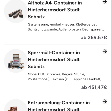
Altholz A4-Container in
Holz (z.B. Paletten, Bauholz),
Hinterhermsdorf Stadt
Holzweichfaserplatten, Holzkisten,
Kabeltrommeln, Holzschnittreste, Leimholzplatten
Sebnitz
Gartenzäune, -möbel, -häuser, Klettergerüst,
Sichtschutzwände, Außenpfosten, Dachsparren,
Dachlatten, Lackiertes, imprägniertes oder
ab 269,67€
behandeltes Holz (=schadstoffbelastet),
Verfaultes oder verbranntes Holz, Fensterrahmen,
Außentüren, Balkongeländer, Holzterrassen,
Sperrmüll-Container in
Bahnschwellen, Pflanzfähle, Jägerzaun
Hinterhermsdorf Stadt
Sebnitz
Möbel (z.B. Schränke, Regale, Stühle,
Polstermöbel), Textilien (z.B. Teppiche), Parkett,
Koffer, Fensterholz oder Türholz / Türen (ohne
ab 451,47€
Glas), Fahrräder, Matratzen, Spielzeug, Bücher,
Laminat
Entrümpelung-Container in
Hinterhermsdorf Stadt