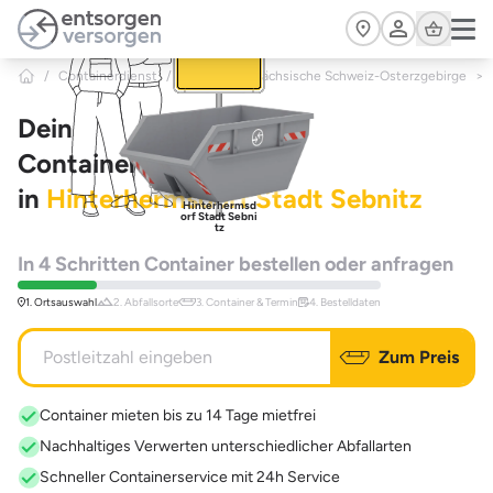
Zum Hauptinhalt springen
Cart
/
Containerdienst
/
Sachsen
/
Sächsische Schweiz-Osterzgebirge
>
Dein
Containerdienst
in
Hinterhermsdorf Stadt Sebnitz
Hinterhermsd
orf Stadt Sebni
tz
In 4 Schritten Container bestellen oder anfragen
1. Ortsauswahl
2. Abfallsorte
3. Container & Termin
4. Bestelldaten
Zum Preis
Container mieten bis zu 14 Tage mietfrei
Nachhaltiges Verwerten unterschiedlicher Abfallarten
Schneller Containerservice mit 24h Service