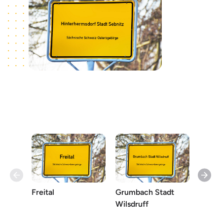
Freital
Grumbach Stadt
Helbi
Wilsdruff
Blank