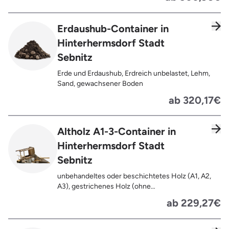
Spanplatten, Bauholz, Paletten), Textilien wie
Teppiche, Gardinen, Gipswände/
Trockenbauwände, Metalle, Bleche, Rohre, Kabel,
Erdaushub-Container in
Türen für den Innenbereich, Restentleerte
Hinterhermsdorf Stadt
Gebinde wie Dosen, Fässer, Eimer,
Sauerkrautplatten, Bauschutt bis max. 5% des
Sebnitz
gesamten Containerinhalts
Erde und Erdaushub, Erdreich unbelastet, Lehm,
Sand, gewachsener Boden
ab 320,17€
Altholz A1-3-Container in
Hinterhermsdorf Stadt
Sebnitz
unbehandeltes oder beschichtetes Holz (A1, A2,
A3), gestrichenes Holz (ohne
Oberflächenbehandlung wie Anstrich, Lasur,
ab 229,27€
Lackierung ), kleine Anhaftungen wie Nägel,
Schrauben oder Scharniere , Möbel und Türen,
Geleimtes Holz oder Furnierholz, Unbehandeltes