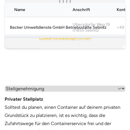
hier
kontaktieren und den Brancheneintrag löschen.
Name
Anschrift
Kontak
Karte nicht verfügbar
Bitte akzeptiere die funktionalen Cookies, um die Karte
Ulbersdorfer Weg 19
Becker Umweltdienste GmbH Betriebsstätte Sebnitz
+49 35
anzuzeigen.
01855 Sebnitz
Cookie-Einstellungen öffnen
Mehr anzeigen >
Wähle einen Menüpunkt aus
Privater Stellplatz
Solltest du planen, einen Container auf deinem privaten
Grundstück zu platzieren, ist es wichtig, dass die
Zufahrtswege für den Containerservice frei und der