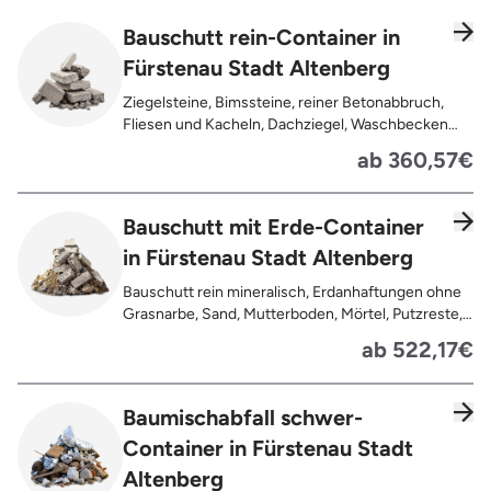
Bauschutt rein-Container in
Fürstenau Stadt Altenberg
Ziegelsteine, Bimssteine, reiner Betonabbruch,
Fliesen und Kacheln, Dachziegel, Waschbecken
und Toiletten aus Keramik, Gehwegplatten,
ab 360,57€
Pflastersteine, Kalksand-Mauerwerk, Zement und
Putzreste
Bauschutt mit Erde-Container
in Fürstenau Stadt Altenberg
Bauschutt rein mineralisch, Erdanhaftungen ohne
Grasnarbe, Sand, Mutterboden, Mörtel, Putzreste,
Felsen und Steine, Betonreste
ab 522,17€
Baumischabfall schwer-
Container in Fürstenau Stadt
Altenberg