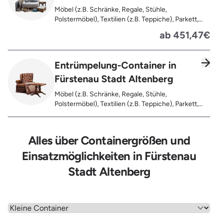
Möbel (z.B. Schränke, Regale, Stühle,
Polstermöbel), Textilien (z.B. Teppiche), Parkett,
Koffer, Fensterholz oder Türholz / Türen (ohne
ab 451,47€
Glas), Fahrräder, Matratzen, Spielzeug, Bücher,
Laminat
Entrümpelung-Container in
Fürstenau Stadt Altenberg
Möbel (z.B. Schränke, Regale, Stühle,
Polstermöbel), Textilien (z.B. Teppiche), Parkett,
Koffer, Fensterholz oder Türholz / Türen (ohne
Glas), Fahrräder, Matratzen, Laminat, Türen für den
Innenbereich, Restentleerte Gebinde wie Dosen,
Alles über Containergrößen und
Fässer, Eimer, Sonstiger Hausstand
Einsatzmöglichkeiten in Fürstenau
Stadt Altenberg
Wähle einen Menüpunkt aus