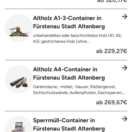
Altholz A1-3-Container in
Fürstenau Stadt Altenberg
unbehandeltes oder beschichtetes Holz (A1, A2,
A3), gestrichenes Holz (ohne
Oberflächenbehandlung wie Anstrich, Lasur,
ab 229,27€
Lackierung ), kleine Anhaftungen wie Nägel,
Schrauben oder Scharniere , Möbel und Türen,
Geleimtes Holz oder Furnierholz, Unbehandeltes
Altholz A4-Container in
Holz (z.B. Paletten, Bauholz),
Fürstenau Stadt Altenberg
Holzweichfaserplatten, Holzkisten,
Kabeltrommeln, Holzschnittreste, Leimholzplatten
Gartenzäune, -möbel, -häuser, Klettergerüst,
Sichtschutzwände, Außenpfosten, Dachsparren,
Dachlatten, Lackiertes, imprägniertes oder
ab 269,67€
behandeltes Holz (=schadstoffbelastet),
Verfaultes oder verbranntes Holz, Fensterrahmen,
Außentüren, Balkongeländer, Holzterrassen,
Sperrmüll-Container in
Bahnschwellen, Pflanzfähle, Jägerzaun
Fürstenau Stadt Altenberg