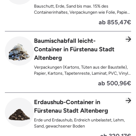
Bauschutt, Erde, Sand bis max. 15% des
Containerinhaltes, Verpackungen wie Folie, Papier,
Pappe, Kartonage auch mit Anhaftungen,
ab 855,47€
Tapetenreste, Laminat, PVC, Vinyl,
Kunststoffe, Gummi, Styropor, Holz (z.B.
Spanplatten, Bauholz, Paletten), Textilien wie
Baumischabfall leicht-
Teppiche, Gardinen, Gipswände/
Container in Fürstenau Stadt
Trockenbauwände, Metalle, Bleche, Rohre, Kabel,
Türen für den Innenbereich, Restentleerte
Altenberg
Gebinde wie Dosen, Fässer, Eimer,
Sauerkrautplatten
Verpackungen (Kartons, Tüten aus der Baustelle),
Papier, Kartons, Tapetenreste, Laminat, PVC, Vinyl,
Kunststoffe, Folien, Gummi, Styropor, Holz (z.B.
ab 500,96€
Spanplatten, Bauholz, Paletten), Textilien wie
Teppiche, Gardinen, Gipswände/
Trockenbauwände, Metalle, Bleche, Rohre, Kabel,
Erdaushub-Container in
Türen für den Innenbereich, Restentleerte
Fürstenau Stadt Altenberg
Gebinde wie Dosen, Fässer, Eimer,
Sauerkrautplatten, Bauschutt bis max. 5% des
Erde und Erdaushub, Erdreich unbelastet, Lehm,
gesamten Containerinhalts
Sand, gewachsener Boden
ab 320,17€