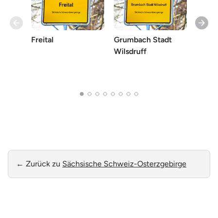
Freital
Grumbach Stadt
Helbi
Wilsdruff
Blank
Wilsd
← Zurück zu
Sächsische Schweiz-Osterzgebirge