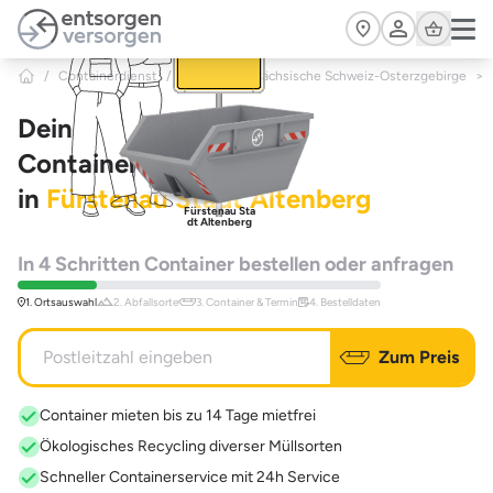
Zum Hauptinhalt springen
Cart
/
Containerdienst
/
Sachsen
/
Sächsische Schweiz-Osterzgebirge
>
Dein
Containerdienst
in
Fürstenau Stadt Altenberg
Fürstenau Sta
dt Altenberg
In 4 Schritten Container bestellen oder anfragen
1. Ortsauswahl
2. Abfallsorte
3. Container & Termin
4. Bestelldaten
Zum Preis
Container mieten bis zu 14 Tage mietfrei
Ökologisches Recycling diverser Müllsorten
Schneller Containerservice mit 24h Service