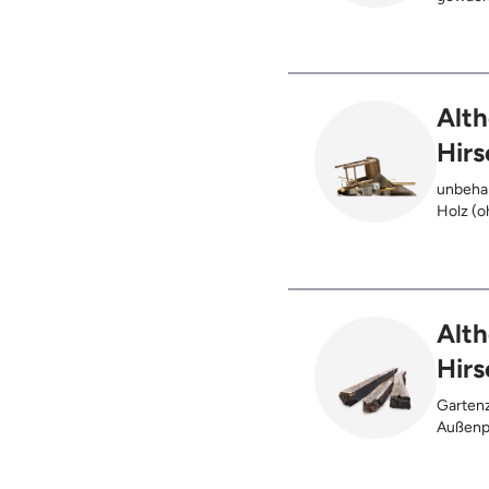
Alth
Hirs
unbehan
Holz (oh
), klei
Möbel u
Holz (z
Kabeltr
Alth
Hirs
Gartenz
Außenpf
oder be
verbran