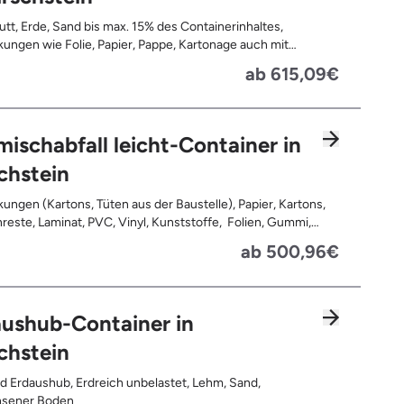
tt, Erde, Sand bis max. 15% des Containerinhaltes,
ungen wie Folie, Papier, Pappe, Kartonage auch mit
 Tapetenreste, Laminat, PVC, Vinyl,
ab 615,09€
offe, Gummi, Styropor, Holz (z.B. Spanplatten, Bauholz,
n), Textilien wie Teppiche, Gardinen, Gipswände/
bauwände, Metalle, Bleche, Rohre, Kabel, Türen für den
reich, Restentleerte Gebinde wie Dosen, Fässer, Eimer,
ischabfall leicht-Container in
autplatten
chstein
ungen (Kartons, Tüten aus der Baustelle), Papier, Kartons,
, Kunststoffe, Folien, Gummi,
, Holz (z.B. Spanplatten, Bauholz, Paletten), Textilien wie
ab 500,96€
e, Gardinen, Gipswände/ Trockenbauwände, Metalle,
 Rohre, Kabel, Türen für den Innenbereich, Restentleerte
 wie Dosen, Fässer, Eimer, Sauerkrautplatten, Bauschutt bis
 des gesamten Containerinhalts
ushub-Container in
chstein
d Erdaushub, Erdreich unbelastet, Lehm, Sand,
sener Boden