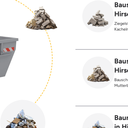
Baus
Hirs
Ziegels
Kacheln
Gehwegp
Putzres
Baus
Hirs
Bauschu
Mutterb
Bau
in H