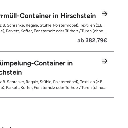
rassen, Bahnschwellen, Pflanzfähle, Jägerzaun
rmüll-Container in Hirschstein
z.B. Schränke, Regale, Stühle, Polstermöbel), Textilien (z.B.
e), Parkett, Koffer, Fensterholz oder Türholz / Türen (ohne
Fahrräder, Matratzen, Spielzeug, Bücher, Laminat
ab 382,79€
rümpelung-Container in
chstein
z.B. Schränke, Regale, Stühle, Polstermöbel), Textilien (z.B.
e), Parkett, Koffer, Fensterholz oder Türholz / Türen (ohne
Fahrräder, Matratzen, Laminat, Türen für den Innenbereich,
leerte Gebinde wie Dosen, Fässer, Eimer, Sonstiger
and