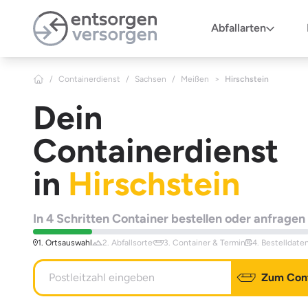
Zum Hauptinhalt springen
Abfallarten
/
Containerdienst
/
Sachsen
/
Meißen
>
Hirschstein
Dein
Containerdienst
in
Hirschstein
In 4 Schritten Container bestellen oder anfragen
1. Ortsauswahl
2. Abfallsorte
3. Container & Termin
4. Bestelldate
Zum Cont