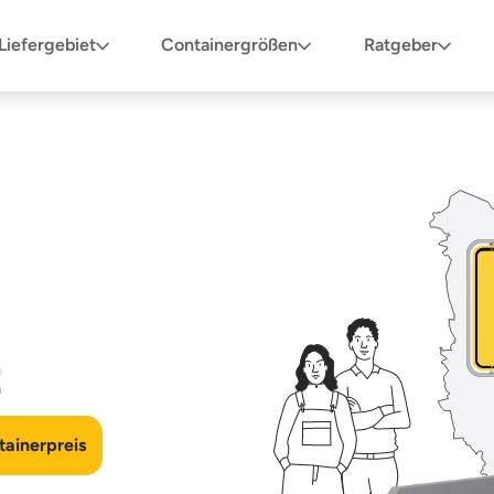
Liefergebiet
Containergrößen
Ratgeber
n
ainerpreis