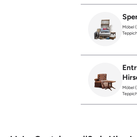
Holzter
Sper
Möbel (
Teppich
Glas), 
Ent
Hirs
Möbel (
Teppich
Glas), 
Restent
Hausst