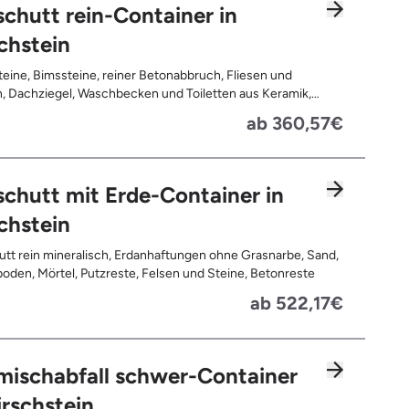
chutt rein-Container in
chstein
teine, Bimssteine, reiner Betonabbruch, Fliesen und
, Dachziegel, Waschbecken und Toiletten aus Keramik,
latten, Pflastersteine, Kalksand-Mauerwerk, Zement und
ab 360,57€
te
chutt mit Erde-Container in
chstein
tt rein mineralisch, Erdanhaftungen ohne Grasnarbe, Sand,
oden, Mörtel, Putzreste, Felsen und Steine, Betonreste
ab 522,17€
mischabfall schwer-Container
irschstein