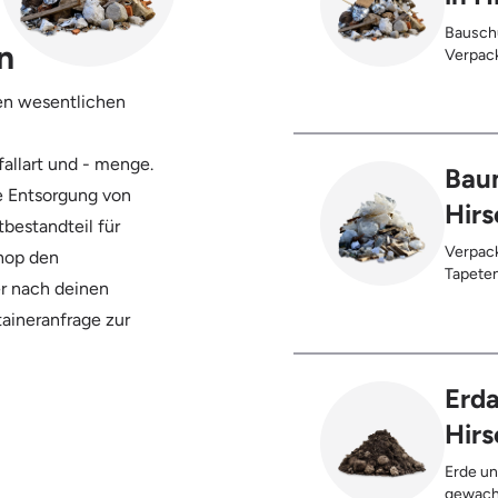
Bauschu
n
Verpack
Anhaftungen,
Kunstst
sen wesentlichen
Palette
Trocken
allart und - menge.
Innenbe
Baum
Sauerkr
ie Entsorgung von
Hirs
tbestandteil für
Verpack
Shop den
Tapetenreste, Laminat, PVC, Vinyl
r nach deinen
Styropor
taineranfrage zur
Teppich
Bleche,
Gebinde
max. 5%
Erda
Hirs
Erde un
gewach