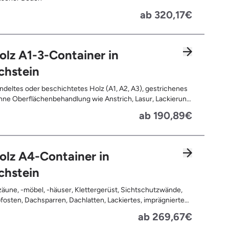
ab 320,17€
olz A1-3-Container in
chstein
deltes oder beschichtetes Holz (A1, A2, A3), gestrichenes
ne Oberflächenbehandlung wie Anstrich, Lasur, Lackierung
ne Anhaftungen wie Nägel, Schrauben oder Scharniere ,
ab 190,89€
nd Türen, Geleimtes Holz oder Furnierholz, Unbehandeltes
.B. Paletten, Bauholz), Holzweichfaserplatten, Holzkisten,
ommeln, Holzschnittreste, Leimholzplatten
olz A4-Container in
chstein
äune, -möbel, -häuser, Klettergerüst, Sichtschutzwände,
osten, Dachsparren, Dachlatten, Lackiertes, imprägniertes
handeltes Holz (=schadstoffbelastet), Verfaultes oder
ab 269,67€
ntes Holz, Fensterrahmen, Außentüren, Balkongeländer,