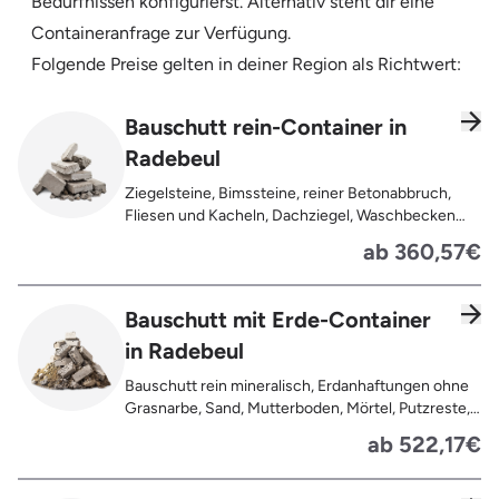
Bedürfnissen konfigurierst. Alternativ steht dir eine
Containeranfrage zur Verfügung.
Folgende Preise gelten in deiner Region als Richtwert:
Bauschutt rein-Container in
Radebeul
Ziegelsteine, Bimssteine, reiner Betonabbruch,
Fliesen und Kacheln, Dachziegel, Waschbecken
und Toiletten aus Keramik, Gehwegplatten,
ab 360,57€
Pflastersteine, Kalksand-Mauerwerk, Zement und
Putzreste
Bauschutt mit Erde-Container
in Radebeul
Bauschutt rein mineralisch, Erdanhaftungen ohne
Grasnarbe, Sand, Mutterboden, Mörtel, Putzreste,
Felsen und Steine, Betonreste
ab 522,17€