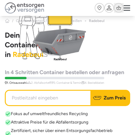
Zum Hauptinhalt springen
Cart
/
Containerdienst
/
Sachsen
/
Meißen
>
Radebeul
Dein
Containerdienst
in
Radebeul
Radebeul
In 4 Schritten Container bestellen oder anfragen
1. Ortsauswahl
2. Abfallsorte
3. Container & Termin
4. Bestelldaten
Zum Preis
Fokus auf umweltfreundliches Recycling
Attraktive Preise für die Abfallentsorgung
Zertifiziert, sicher über einen Entsorgungsfachbetrieb