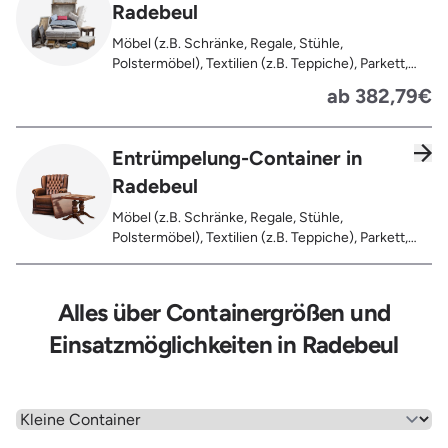
Radebeul
Möbel (z.B. Schränke, Regale, Stühle,
Polstermöbel), Textilien (z.B. Teppiche), Parkett,
Koffer, Fensterholz oder Türholz / Türen (ohne
ab 382,79€
Glas), Fahrräder, Matratzen, Spielzeug, Bücher,
Laminat
Entrümpelung-Container in
Radebeul
Möbel (z.B. Schränke, Regale, Stühle,
Polstermöbel), Textilien (z.B. Teppiche), Parkett,
Koffer, Fensterholz oder Türholz / Türen (ohne
Glas), Fahrräder, Matratzen, Laminat, Türen für den
Innenbereich, Restentleerte Gebinde wie Dosen,
Alles über Containergrößen und
Fässer, Eimer, Sonstiger Hausstand
Einsatzmöglichkeiten in Radebeul
Wähle einen Menüpunkt aus