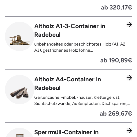
ab 320,17€
Altholz A1-3-Container in
Radebeul
unbehandeltes oder beschichtetes Holz (A1, A2,
A3), gestrichenes Holz (ohne
Oberflächenbehandlung wie Anstrich, Lasur,
ab 190,89€
Lackierung ), kleine Anhaftungen wie Nägel,
Schrauben oder Scharniere , Möbel und Türen,
Geleimtes Holz oder Furnierholz, Unbehandeltes
Altholz A4-Container in
Holz (z.B. Paletten, Bauholz),
Radebeul
Holzweichfaserplatten, Holzkisten,
Kabeltrommeln, Holzschnittreste, Leimholzplatten
Gartenzäune, -möbel, -häuser, Klettergerüst,
Sichtschutzwände, Außenpfosten, Dachsparren,
Dachlatten, Lackiertes, imprägniertes oder
ab 269,67€
behandeltes Holz (=schadstoffbelastet),
Verfaultes oder verbranntes Holz, Fensterrahmen,
Außentüren, Balkongeländer, Holzterrassen,
Sperrmüll-Container in
Bahnschwellen, Pflanzfähle, Jägerzaun