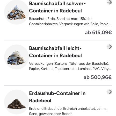
Baumischabfall schwer-
Container in Radebeul
Bauschutt, Erde, Sand bis max. 15% des
Containerinhaltes, Verpackungen wie Folie, Papier,
Pappe, Kartonage auch mit Anhaftungen,
ab 615,09€
Tapetenreste, Laminat, PVC, Vinyl,
Kunststoffe, Gummi, Styropor, Holz (z.B.
Spanplatten, Bauholz, Paletten), Textilien wie
Baumischabfall leicht-
Teppiche, Gardinen, Gipswände/
Container in Radebeul
Trockenbauwände, Metalle, Bleche, Rohre, Kabel,
Türen für den Innenbereich, Restentleerte
Verpackungen (Kartons, Tüten aus der Baustelle),
Gebinde wie Dosen, Fässer, Eimer,
Papier, Kartons, Tapetenreste, Laminat, PVC, Vinyl,
Sauerkrautplatten
Kunststoffe, Folien, Gummi, Styropor, Holz (z.B.
ab 500,96€
Spanplatten, Bauholz, Paletten), Textilien wie
Teppiche, Gardinen, Gipswände/
Trockenbauwände, Metalle, Bleche, Rohre, Kabel,
Erdaushub-Container in
Türen für den Innenbereich, Restentleerte
Radebeul
Gebinde wie Dosen, Fässer, Eimer,
Sauerkrautplatten, Bauschutt bis max. 5% des
Erde und Erdaushub, Erdreich unbelastet, Lehm,
gesamten Containerinhalts
Sand, gewachsener Boden