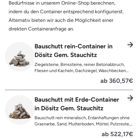
Bedürfnisse in unserem Online-Shop berechnen,
indem du den Container entsprechend konfigurierst.
Alternativ bieten wir auch die Möglichkeit einer
direkten Containeranfrage an.
Bauschutt rein-Container in
Dösitz Gem. Stauchitz
Ziegelsteine, Bimssteine, reiner Betonabbruch,
Fliesen und Kacheln, Dachziegel, Waschbecken
und Toiletten aus Keramik, Gehwegplatten,
ab 360,57€
Pflastersteine, Kalksand-Mauerwerk, Zement und
Putzreste
Bauschutt mit Erde-Container
in Dösitz Gem. Stauchitz
Bauschutt rein mineralisch, Erdanhaftungen ohne
Grasnarbe, Sand, Mutterboden, Mörtel, Putzreste,
Felsen und Steine, Betonreste
ab 522,17€