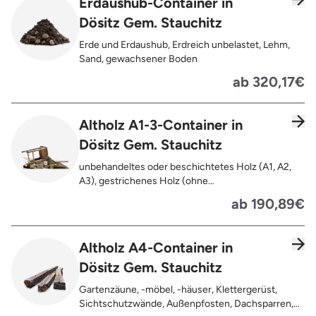
Erdaushub-Container in
Türen für den Innenbereich, Restentleerte
Dösitz Gem. Stauchitz
Gebinde wie Dosen, Fässer, Eimer,
Sauerkrautplatten, Bauschutt bis max. 5% des
Erde und Erdaushub, Erdreich unbelastet, Lehm,
gesamten Containerinhalts
Sand, gewachsener Boden
ab 320,17€
Altholz A1-3-Container in
Dösitz Gem. Stauchitz
unbehandeltes oder beschichtetes Holz (A1, A2,
A3), gestrichenes Holz (ohne
Oberflächenbehandlung wie Anstrich, Lasur,
ab 190,89€
Lackierung ), kleine Anhaftungen wie Nägel,
Schrauben oder Scharniere , Möbel und Türen,
Geleimtes Holz oder Furnierholz, Unbehandeltes
Altholz A4-Container in
Holz (z.B. Paletten, Bauholz),
Dösitz Gem. Stauchitz
Holzweichfaserplatten, Holzkisten,
Kabeltrommeln, Holzschnittreste, Leimholzplatten
Gartenzäune, -möbel, -häuser, Klettergerüst,
Sichtschutzwände, Außenpfosten, Dachsparren,