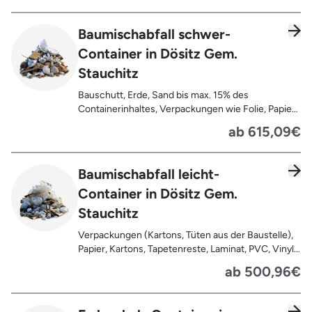
Baumischabfall schwer-
Container in Dösitz Gem.
Stauchitz
Bauschutt, Erde, Sand bis max. 15% des
Containerinhaltes, Verpackungen wie Folie, Papier,
Pappe, Kartonage auch mit Anhaftungen,
ab 615,09€
Tapetenreste, Laminat, PVC, Vinyl,
Kunststoffe, Gummi, Styropor, Holz (z.B.
Spanplatten, Bauholz, Paletten), Textilien wie
Baumischabfall leicht-
Teppiche, Gardinen, Gipswände/
Container in Dösitz Gem.
Trockenbauwände, Metalle, Bleche, Rohre, Kabel,
Türen für den Innenbereich, Restentleerte
Stauchitz
Gebinde wie Dosen, Fässer, Eimer,
Sauerkrautplatten
Verpackungen (Kartons, Tüten aus der Baustelle),
Papier, Kartons, Tapetenreste, Laminat, PVC, Vinyl,
Kunststoffe, Folien, Gummi, Styropor, Holz (z.B.
ab 500,96€
Spanplatten, Bauholz, Paletten), Textilien wie
Teppiche, Gardinen, Gipswände/
Trockenbauwände, Metalle, Bleche, Rohre, Kabel,