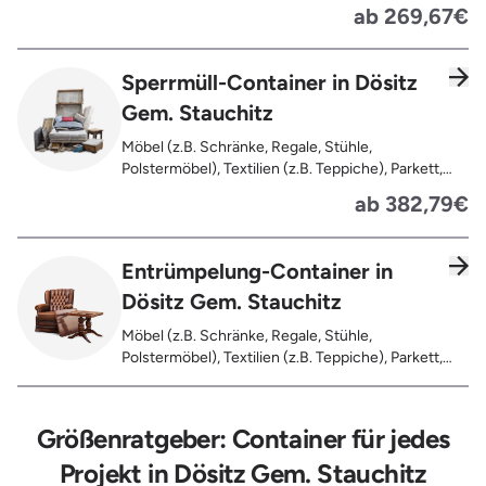
Dachlatten, Lackiertes, imprägniertes oder
ab 269,67€
behandeltes Holz (=schadstoffbelastet),
Verfaultes oder verbranntes Holz, Fensterrahmen,
Außentüren, Balkongeländer, Holzterrassen,
Sperrmüll-Container in Dösitz
Bahnschwellen, Pflanzfähle, Jägerzaun
Gem. Stauchitz
Möbel (z.B. Schränke, Regale, Stühle,
Polstermöbel), Textilien (z.B. Teppiche), Parkett,
Koffer, Fensterholz oder Türholz / Türen (ohne
ab 382,79€
Glas), Fahrräder, Matratzen, Spielzeug, Bücher,
Laminat
Entrümpelung-Container in
Dösitz Gem. Stauchitz
Möbel (z.B. Schränke, Regale, Stühle,
Polstermöbel), Textilien (z.B. Teppiche), Parkett,
Koffer, Fensterholz oder Türholz / Türen (ohne
Glas), Fahrräder, Matratzen, Laminat, Türen für den
Innenbereich, Restentleerte Gebinde wie Dosen,
Größenratgeber: Container für jedes
Fässer, Eimer, Sonstiger Hausstand
Projekt in Dösitz Gem. Stauchitz