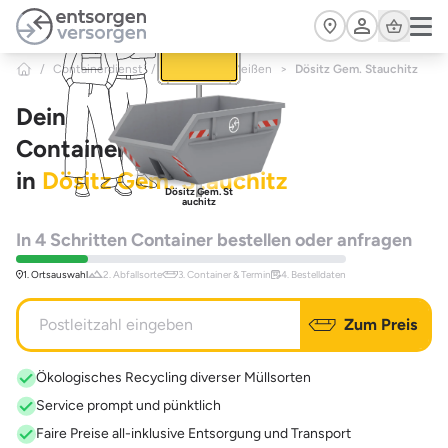
Zum Hauptinhalt springen
Cart
/
Containerdienst
/
Sachsen
/
Meißen
>
Dösitz Gem. Stauchitz
Dein
Containerdienst
in
Dösitz Gem. Stauchitz
Dösitz Gem. St
auchitz
In 4 Schritten Container bestellen oder anfragen
1. Ortsauswahl
2. Abfallsorte
3. Container & Termin
4. Bestelldaten
Zum Preis
Ökologisches Recycling diverser Müllsorten
Service prompt und pünktlich
Faire Preise all-inklusive Entsorgung und Transport