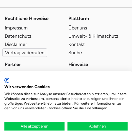
Rechtliche Hinweise
Plattform
Impressum
Über uns
Datenschutz
Umwelt- & Klimaschutz
Disclaimer
Kontakt
Vertrag widerrufen
Suche
Partner
Hinweise
Partner werden
Blog
Qualitätsvoraussetzungen
Ratgeber
Wir verwenden Cookies
Partner-Login
Plattform-Hinweise
Wir können diese zur Analyse unserer Besucherdaten platzieren, um unsere
Webseite zu verbessern, personalisierte Inhalte anzuzeigen und Ihnen ein
großartiges Webseiten-Erlebnis zu bieten. Für weitere Informationen zu
den von uns verwendeten Cookies öffnen Sie die Einstellungen.
Das Ökosystem für beste Ver- und Entsorgung
vor Ort.
Durch deine Bestellung wird regional aufgeforstet
Alle akzeptieren
Ablehnen