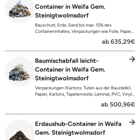
Container in Weifa Gem.
Steinigtwolmsdorf
Bauschutt, Erde, Sand bis max. 15% des
Containerinhaltes, Verpackungen wie Folie, Papier,
Pappe, Kartonage auch mit Anhaftungen,
ab 635,29€
Tapetenreste, Laminat, PVC, Vinyl,
Kunststoffe, Gummi, Styropor, Holz (z.B.
Spanplatten, Bauholz, Paletten), Textilien wie
Baumischabfall leicht-
Teppiche, Gardinen, Gipswände/
Container in Weifa Gem.
Trockenbauwände, Metalle, Bleche, Rohre, Kabel,
Türen für den Innenbereich, Restentleerte
Steinigtwolmsdorf
Gebinde wie Dosen, Fässer, Eimer,
Sauerkrautplatten
Verpackungen (Kartons, Tüten aus der Baustelle),
Papier, Kartons, Tapetenreste, Laminat, PVC, Vinyl,
Kunststoffe, Folien, Gummi, Styropor, Holz (z.B.
ab 500,96€
Spanplatten, Bauholz, Paletten), Textilien wie
Teppiche, Gardinen, Gipswände/
Trockenbauwände, Metalle, Bleche, Rohre, Kabel,
Erdaushub-Container in Weifa
Türen für den Innenbereich, Restentleerte
Gem. Steinigtwolmsdorf
Gebinde wie Dosen, Fässer, Eimer,
Sauerkrautplatten, Bauschutt bis max. 5% des