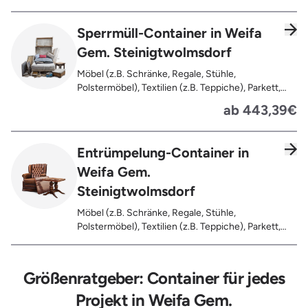
Verfaultes oder verbranntes Holz, Fensterrahmen,
Außentüren, Balkongeländer, Holzterrassen,
Sperrmüll-Container in Weifa
Bahnschwellen, Pflanzfähle, Jägerzaun
Gem. Steinigtwolmsdorf
Möbel (z.B. Schränke, Regale, Stühle,
Polstermöbel), Textilien (z.B. Teppiche), Parkett,
Koffer, Fensterholz oder Türholz / Türen (ohne
ab 443,39€
Glas), Fahrräder, Matratzen, Spielzeug, Bücher,
Laminat
Entrümpelung-Container in
Weifa Gem.
Steinigtwolmsdorf
Möbel (z.B. Schränke, Regale, Stühle,
Polstermöbel), Textilien (z.B. Teppiche), Parkett,
Koffer, Fensterholz oder Türholz / Türen (ohne
Glas), Fahrräder, Matratzen, Laminat, Türen für den
Innenbereich, Restentleerte Gebinde wie Dosen,
Größenratgeber: Container für jedes
Fässer, Eimer, Sonstiger Hausstand
Projekt in Weifa Gem.