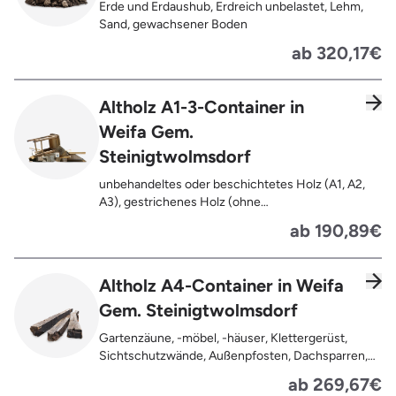
Erde und Erdaushub, Erdreich unbelastet, Lehm,
gesamten Containerinhalts
Sand, gewachsener Boden
ab 320,17€
Altholz A1-3-Container in
Weifa Gem.
Steinigtwolmsdorf
unbehandeltes oder beschichtetes Holz (A1, A2,
A3), gestrichenes Holz (ohne
Oberflächenbehandlung wie Anstrich, Lasur,
ab 190,89€
Lackierung ), kleine Anhaftungen wie Nägel,
Schrauben oder Scharniere , Möbel und Türen,
Geleimtes Holz oder Furnierholz, Unbehandeltes
Altholz A4-Container in Weifa
Holz (z.B. Paletten, Bauholz),
Gem. Steinigtwolmsdorf
Holzweichfaserplatten, Holzkisten,
Kabeltrommeln, Holzschnittreste, Leimholzplatten
Gartenzäune, -möbel, -häuser, Klettergerüst,
Sichtschutzwände, Außenpfosten, Dachsparren,
Dachlatten, Lackiertes, imprägniertes oder
ab 269,67€
behandeltes Holz (=schadstoffbelastet),