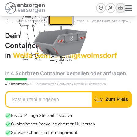
Zum Hauptinhalt springen
Cart
/
Containerdienst
/
Sachsen
/
Bautzen
>
Weifa Gem. Steinigtwolmsdorf
Dein
Containerdienst
in
Weifa Gem. Steinigtwolmsdorf
Weifa Gem. St
einigtwolmsdo
rf
In 4 Schritten Container bestellen oder anfragen
1. Ortsauswahl
2. Abfallsorte
3. Container & Termin
4. Bestelldaten
Zum Preis
Bis zu 14 Tage Stellzeit inklusive
Ökologisches Recycling diverser Müllsorten
Service schnell und termingerecht