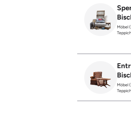
Sper
Bis
Möbel (
Teppich
Glas), 
Ent
Bis
Möbel (
Teppich
Glas), 
Restent
Hausst