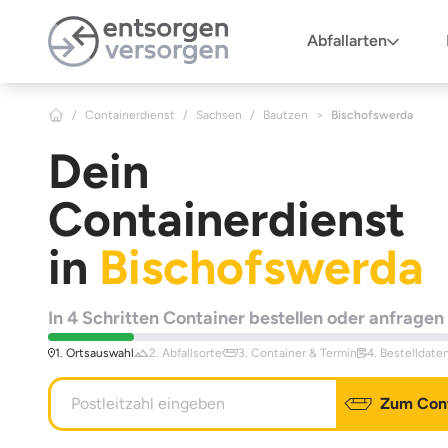
Zum Hauptinhalt springen
Abfallarten
/
Containerdienst
/
Sachsen
/
Bautzen
>
Bischofswerda
Dein
Containerdienst
in
Bischofswerda
In 4 Schritten Container bestellen oder anfragen
1. Ortsauswahl
2. Abfallsorte
3. Container & Termin
4. Bestelldate
Zum Cont