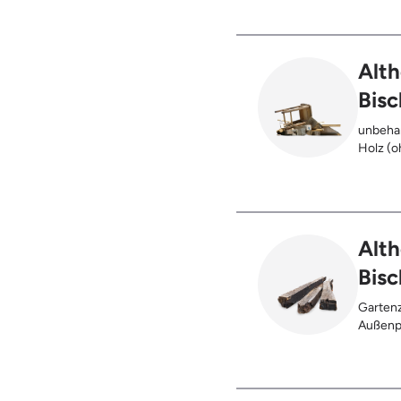
Alth
Bis
unbehan
Holz (oh
), klei
Möbel u
Holz (z
Kabeltr
Alth
Bis
Gartenz
Außenpf
oder be
verbran
Holzter