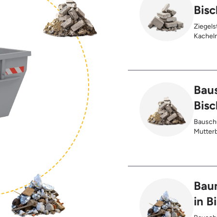
Bis
Ziegels
Kacheln
Gehwegp
Putzres
Baus
Bis
Bauschu
Mutterb
Bau
in B