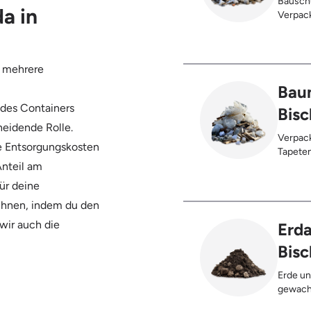
Bauschu
a in
Verpack
Anhaftungen,
Kunstst
Palette
h mehrere
Trocken
Innenbe
Baum
Sauerkr
 des Containers
Bis
heidende Rolle.
Verpack
ie Entsorgungskosten
Tapetenreste, Laminat, PVC, Vinyl
Anteil am
Styropor
Teppich
ür deine
Bleche,
chnen, indem du den
Gebinde
max. 5%
 wir auch die
Erda
Bis
Erde un
gewach