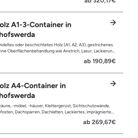
ab 320,17€
olz A1-3-Container in
chofswerda
deltes oder beschichtetes Holz (A1, A2, A3), gestrichenes
ne Oberflächenbehandlung wie Anstrich, Lasur, Lackierung
ne Anhaftungen wie Nägel, Schrauben oder Scharniere ,
ab 190,89€
nd Türen, Geleimtes Holz oder Furnierholz, Unbehandeltes
.B. Paletten, Bauholz), Holzweichfaserplatten, Holzkisten,
ommeln, Holzschnittreste, Leimholzplatten
olz A4-Container in
chofswerda
äune, -möbel, -häuser, Klettergerüst, Sichtschutzwände,
osten, Dachsparren, Dachlatten, Lackiertes, imprägniertes
handeltes Holz (=schadstoffbelastet), Verfaultes oder
ab 269,67€
ntes Holz, Fensterrahmen, Außentüren, Balkongeländer,
rassen, Bahnschwellen, Pflanzfähle, Jägerzaun