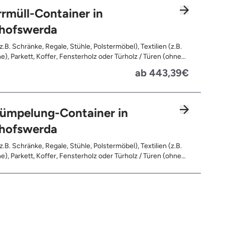
rmüll-Container in
chofswerda
z.B. Schränke, Regale, Stühle, Polstermöbel), Textilien (z.B.
e), Parkett, Koffer, Fensterholz oder Türholz / Türen (ohne
Fahrräder, Matratzen, Spielzeug, Bücher, Laminat
ab 443,39€
rümpelung-Container in
chofswerda
z.B. Schränke, Regale, Stühle, Polstermöbel), Textilien (z.B.
e), Parkett, Koffer, Fensterholz oder Türholz / Türen (ohne
Fahrräder, Matratzen, Laminat, Türen für den Innenbereich,
leerte Gebinde wie Dosen, Fässer, Eimer, Sonstiger
and