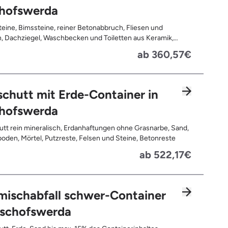
chofswerda
teine, Bimssteine, reiner Betonabbruch, Fliesen und
, Dachziegel, Waschbecken und Toiletten aus Keramik,
latten, Pflastersteine, Kalksand-Mauerwerk, Zement und
ab 360,57€
te
chutt mit Erde-Container in
chofswerda
tt rein mineralisch, Erdanhaftungen ohne Grasnarbe, Sand,
oden, Mörtel, Putzreste, Felsen und Steine, Betonreste
ab 522,17€
mischabfall schwer-Container
ischofswerda