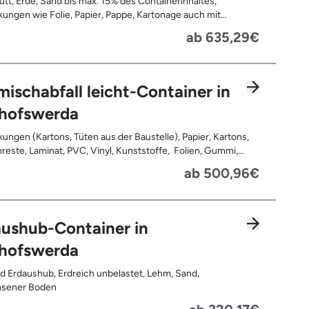
tt, Erde, Sand bis max. 15% des Containerinhaltes,
ungen wie Folie, Papier, Pappe, Kartonage auch mit
 Tapetenreste, Laminat, PVC, Vinyl,
ab 635,29€
offe, Gummi, Styropor, Holz (z.B. Spanplatten, Bauholz,
n), Textilien wie Teppiche, Gardinen, Gipswände/
bauwände, Metalle, Bleche, Rohre, Kabel, Türen für den
reich, Restentleerte Gebinde wie Dosen, Fässer, Eimer,
ischabfall leicht-Container in
autplatten
chofswerda
ungen (Kartons, Tüten aus der Baustelle), Papier, Kartons,
, Kunststoffe, Folien, Gummi,
, Holz (z.B. Spanplatten, Bauholz, Paletten), Textilien wie
ab 500,96€
e, Gardinen, Gipswände/ Trockenbauwände, Metalle,
 Rohre, Kabel, Türen für den Innenbereich, Restentleerte
 wie Dosen, Fässer, Eimer, Sauerkrautplatten, Bauschutt bis
 des gesamten Containerinhalts
ushub-Container in
chofswerda
d Erdaushub, Erdreich unbelastet, Lehm, Sand,
sener Boden