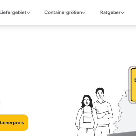
Liefergebiet
Containergrößen
Ratgeber
n
ainerpreis