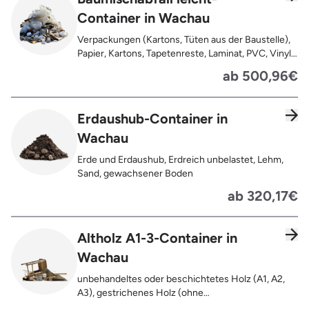
Teppiche, Gardinen, Gipswände/
Container in Wachau
Trockenbauwände, Metalle, Bleche, Rohre, Kabel,
Türen für den Innenbereich, Restentleerte
Verpackungen (Kartons, Tüten aus der Baustelle),
Gebinde wie Dosen, Fässer, Eimer,
Papier, Kartons, Tapetenreste, Laminat, PVC, Vinyl,
Sauerkrautplatten
Kunststoffe, Folien, Gummi, Styropor, Holz (z.B.
ab 500,96€
Spanplatten, Bauholz, Paletten), Textilien wie
Teppiche, Gardinen, Gipswände/
Trockenbauwände, Metalle, Bleche, Rohre, Kabel,
Erdaushub-Container in
Türen für den Innenbereich, Restentleerte
Wachau
Gebinde wie Dosen, Fässer, Eimer,
Sauerkrautplatten, Bauschutt bis max. 5% des
Erde und Erdaushub, Erdreich unbelastet, Lehm,
gesamten Containerinhalts
Sand, gewachsener Boden
ab 320,17€
Altholz A1-3-Container in
Wachau
unbehandeltes oder beschichtetes Holz (A1, A2,
A3), gestrichenes Holz (ohne
Oberflächenbehandlung wie Anstrich, Lasur,