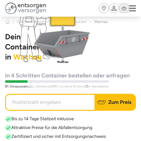
Zum Hauptinhalt springen
Cart
/
Containerdienst
/
Sachsen
/
Bautzen
>
Wachau
Dein
Containerdienst
in
Wachau
Wachau
In 4 Schritten Container bestellen oder anfragen
1. Ortsauswahl
2. Abfallsorte
3. Container & Termin
4. Bestelldaten
Zum Preis
Bis zu 14 Tage Stellzeit inklusive
Attraktive Preise für die Abfallentsorgung
Zertifiziert und sicher mit Entsorgungsnachweis