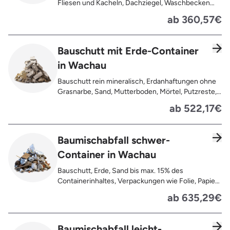
Fliesen und Kacheln, Dachziegel, Waschbecken
und Toiletten aus Keramik, Gehwegplatten,
ab 360,57€
Pflastersteine, Kalksand-Mauerwerk, Zement und
Putzreste
Bauschutt mit Erde-Container
in Wachau
Bauschutt rein mineralisch, Erdanhaftungen ohne
Grasnarbe, Sand, Mutterboden, Mörtel, Putzreste,
Felsen und Steine, Betonreste
ab 522,17€
Baumischabfall schwer-
Container in Wachau
Bauschutt, Erde, Sand bis max. 15% des
Containerinhaltes, Verpackungen wie Folie, Papier,
Pappe, Kartonage auch mit Anhaftungen,
ab 635,29€
Tapetenreste, Laminat, PVC, Vinyl,
Kunststoffe, Gummi, Styropor, Holz (z.B.
Spanplatten, Bauholz, Paletten), Textilien wie
Baumischabfall leicht-