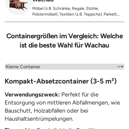
Möbel (z.B. Schränke, Regale, Stühle,
Polstermöbel), Textilien (z.B. Teppiche), Parkett,
Koffer, Fensterholz oder Türholz / Türen (ohne
Glas), Fahrräder, Matratzen, Laminat, Türen für den
Innenbereich, Restentleerte Gebinde wie Dosen,
Containergrößen im Vergleich: Welche
Fässer, Eimer, Sonstiger Hausstand
ist die beste Wahl für Wachau
Wähle einen Menüpunkt aus
Kompakt-Absetzcontainer (3-5 m³)
Verwendungszweck:
Perfekt für die
Entsorgung von mittleren Abfallmengen, wie
Bauschutt, Holzabfällen oder bei
Haushaltsentrümpelungen.