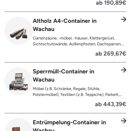
ab 190,89€
Lackierung ), kleine Anhaftungen wie Nägel,
Schrauben oder Scharniere , Möbel und Türen,
Geleimtes Holz oder Furnierholz, Unbehandeltes
Altholz A4-Container in
Holz (z.B. Paletten, Bauholz),
Wachau
Holzweichfaserplatten, Holzkisten,
Kabeltrommeln, Holzschnittreste, Leimholzplatten
Gartenzäune, -möbel, -häuser, Klettergerüst,
Sichtschutzwände, Außenpfosten, Dachsparren,
Dachlatten, Lackiertes, imprägniertes oder
ab 269,67€
behandeltes Holz (=schadstoffbelastet),
Verfaultes oder verbranntes Holz, Fensterrahmen,
Außentüren, Balkongeländer, Holzterrassen,
Sperrmüll-Container in
Bahnschwellen, Pflanzfähle, Jägerzaun
Wachau
Möbel (z.B. Schränke, Regale, Stühle,
Polstermöbel), Textilien (z.B. Teppiche), Parkett,
Koffer, Fensterholz oder Türholz / Türen (ohne
ab 443,39€
Glas), Fahrräder, Matratzen, Spielzeug, Bücher,
Laminat
Entrümpelung-Container in
Wachau