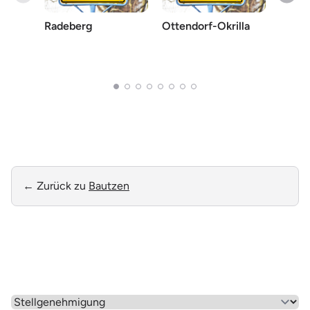
Radeberg
Ottendorf-Okrilla
Arnsd
← Zurück zu
Bautzen
Wähle einen Menüpunkt aus