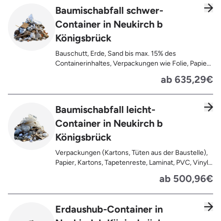
Baumischabfall schwer-
Container in Neukirch b
Königsbrück
Bauschutt, Erde, Sand bis max. 15% des
Containerinhaltes, Verpackungen wie Folie, Papier,
Pappe, Kartonage auch mit Anhaftungen,
ab 635,29€
Tapetenreste, Laminat, PVC, Vinyl,
Kunststoffe, Gummi, Styropor, Holz (z.B.
Spanplatten, Bauholz, Paletten), Textilien wie
Baumischabfall leicht-
Teppiche, Gardinen, Gipswände/
Container in Neukirch b
Trockenbauwände, Metalle, Bleche, Rohre, Kabel,
Türen für den Innenbereich, Restentleerte
Königsbrück
Gebinde wie Dosen, Fässer, Eimer,
Sauerkrautplatten
Verpackungen (Kartons, Tüten aus der Baustelle),
Papier, Kartons, Tapetenreste, Laminat, PVC, Vinyl,
Kunststoffe, Folien, Gummi, Styropor, Holz (z.B.
ab 500,96€
Spanplatten, Bauholz, Paletten), Textilien wie
Teppiche, Gardinen, Gipswände/
Trockenbauwände, Metalle, Bleche, Rohre, Kabel,
Erdaushub-Container in
Türen für den Innenbereich, Restentleerte