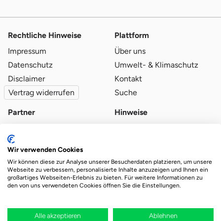
Rechtliche Hinweise
Plattform
Impressum
Über uns
Datenschutz
Umwelt- & Klimaschutz
Disclaimer
Kontakt
Vertrag widerrufen
Suche
Partner
Hinweise
Partner werden
Blog
Qualitätsvoraussetzungen
Ratgeber
Wir verwenden Cookies
Partner-Login
Plattform-Hinweise
Wir können diese zur Analyse unserer Besucherdaten platzieren, um unsere
Webseite zu verbessern, personalisierte Inhalte anzuzeigen und Ihnen ein
großartiges Webseiten-Erlebnis zu bieten. Für weitere Informationen zu
den von uns verwendeten Cookies öffnen Sie die Einstellungen.
Das Ökosystem für beste Ver- und Entsorgung
vor Ort.
Durch deine Bestellung wird regional aufgeforstet
Alle akzeptieren
Ablehnen