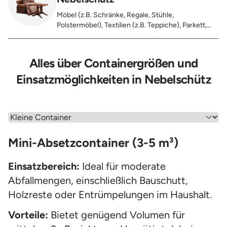
Möbel (z.B. Schränke, Regale, Stühle,
Polstermöbel), Textilien (z.B. Teppiche), Parkett,
Koffer, Fensterholz oder Türholz / Türen (ohne
Glas), Fahrräder, Matratzen, Laminat, Türen für den
Innenbereich, Restentleerte Gebinde wie Dosen,
Alles über Containergrößen und
Fässer, Eimer, Sonstiger Hausstand
Einsatzmöglichkeiten in Nebelschütz
Wähle einen Menüpunkt aus
Mini-Absetzcontainer (3-5 m³)
Einsatzbereich:
Ideal für moderate
Abfallmengen, einschließlich Bauschutt,
Holzreste oder Entrümpelungen im Haushalt.
Vorteile:
Bietet genügend Volumen für