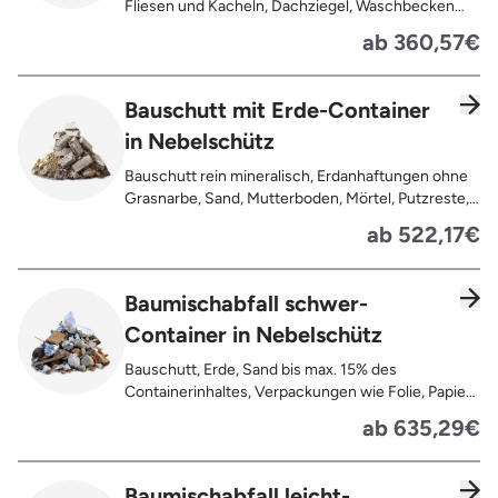
Fliesen und Kacheln, Dachziegel, Waschbecken
und Toiletten aus Keramik, Gehwegplatten,
ab 360,57€
Pflastersteine, Kalksand-Mauerwerk, Zement und
Putzreste
Bauschutt mit Erde-Container
in Nebelschütz
Bauschutt rein mineralisch, Erdanhaftungen ohne
Grasnarbe, Sand, Mutterboden, Mörtel, Putzreste,
Felsen und Steine, Betonreste
ab 522,17€
Baumischabfall schwer-
Container in Nebelschütz
Bauschutt, Erde, Sand bis max. 15% des
Containerinhaltes, Verpackungen wie Folie, Papier,
Pappe, Kartonage auch mit Anhaftungen,
ab 635,29€
Tapetenreste, Laminat, PVC, Vinyl,
Kunststoffe, Gummi, Styropor, Holz (z.B.
Spanplatten, Bauholz, Paletten), Textilien wie
Baumischabfall leicht-