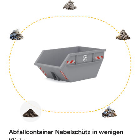
Abfallcontainer Nebelschütz in wenigen