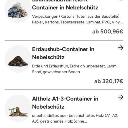
Teppiche, Gardinen, Gipswände/
Container in Nebelschütz
Trockenbauwände, Metalle, Bleche, Rohre, Kabel,
Türen für den Innenbereich, Restentleerte
Verpackungen (Kartons, Tüten aus der Baustelle),
Gebinde wie Dosen, Fässer, Eimer,
Papier, Kartons, Tapetenreste, Laminat, PVC, Vinyl,
Sauerkrautplatten
Kunststoffe, Folien, Gummi, Styropor, Holz (z.B.
ab 500,96€
Spanplatten, Bauholz, Paletten), Textilien wie
Teppiche, Gardinen, Gipswände/
Trockenbauwände, Metalle, Bleche, Rohre, Kabel,
Erdaushub-Container in
Türen für den Innenbereich, Restentleerte
Nebelschütz
Gebinde wie Dosen, Fässer, Eimer,
Sauerkrautplatten, Bauschutt bis max. 5% des
Erde und Erdaushub, Erdreich unbelastet, Lehm,
gesamten Containerinhalts
Sand, gewachsener Boden
ab 320,17€
Altholz A1-3-Container in
Nebelschütz
unbehandeltes oder beschichtetes Holz (A1, A2,
A3), gestrichenes Holz (ohne
Oberflächenbehandlung wie Anstrich, Lasur,