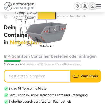
Zum Hauptinhalt springen
Cart
/
Containerdienst
/
Sachsen
/
Bautzen
>
Nebelschütz
Dein
Containerdienst
in
Nebelschütz
Nebelschütz
In 4 Schritten Container bestellen oder anfragen
1. Ortsauswahl
2. Abfallsorte
3. Container & Termin
4. Bestelldaten
Zum Preis
Bis zu 14 Tage ohne Miete
Faire Preise inklusive Transport, Miete und Entsorgung
Sicherheit durch zertifizierten Fachbetrieb