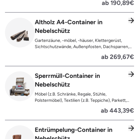
ab 190,89€
Lackierung ), kleine Anhaftungen wie Nägel,
Schrauben oder Scharniere , Möbel und Türen,
Geleimtes Holz oder Furnierholz, Unbehandeltes
Altholz A4-Container in
Holz (z.B. Paletten, Bauholz),
Nebelschütz
Holzweichfaserplatten, Holzkisten,
Kabeltrommeln, Holzschnittreste, Leimholzplatten
Gartenzäune, -möbel, -häuser, Klettergerüst,
Sichtschutzwände, Außenpfosten, Dachsparren,
Dachlatten, Lackiertes, imprägniertes oder
ab 269,67€
behandeltes Holz (=schadstoffbelastet),
Verfaultes oder verbranntes Holz, Fensterrahmen,
Außentüren, Balkongeländer, Holzterrassen,
Sperrmüll-Container in
Bahnschwellen, Pflanzfähle, Jägerzaun
Nebelschütz
Möbel (z.B. Schränke, Regale, Stühle,
Polstermöbel), Textilien (z.B. Teppiche), Parkett,
Koffer, Fensterholz oder Türholz / Türen (ohne
ab 443,39€
Glas), Fahrräder, Matratzen, Spielzeug, Bücher,
Laminat
Entrümpelung-Container in
Nebelschütz