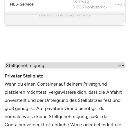
Kornweg 1
NES-Service
+49 35
anzuzeigen.
01936 Königsbrück
Cookie-Einstellungen öffnen
Mehr anzeigen >
Wähle einen Menüpunkt aus
Privater Stellplatz
Wenn du einen Container auf deinem Privatgrund
platzieren möchtest, vergewissere dich, dass die Anfahrt
unverstellt und der Untergrund des Stellplatzes fest und
groß genug ist. Auf privatem Grund benötigst du
normalerweise keine Stellgenehmigung, außer der
Container verdeckt öffentliche Wege oder behindert die