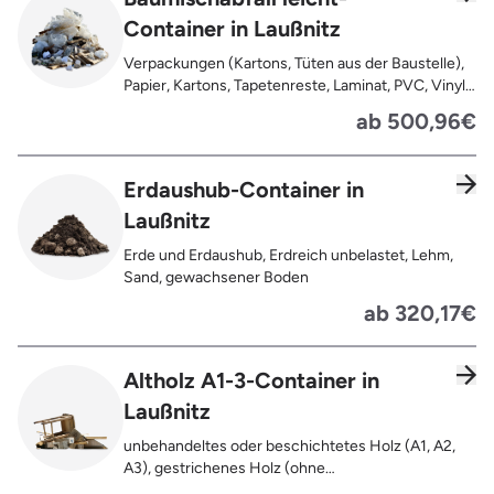
Teppiche, Gardinen, Gipswände/
Container in Laußnitz
Trockenbauwände, Metalle, Bleche, Rohre, Kabel,
Türen für den Innenbereich, Restentleerte
Verpackungen (Kartons, Tüten aus der Baustelle),
Gebinde wie Dosen, Fässer, Eimer,
Papier, Kartons, Tapetenreste, Laminat, PVC, Vinyl,
Sauerkrautplatten
Kunststoffe, Folien, Gummi, Styropor, Holz (z.B.
ab 500,96€
Spanplatten, Bauholz, Paletten), Textilien wie
Teppiche, Gardinen, Gipswände/
Trockenbauwände, Metalle, Bleche, Rohre, Kabel,
Erdaushub-Container in
Türen für den Innenbereich, Restentleerte
Laußnitz
Gebinde wie Dosen, Fässer, Eimer,
Sauerkrautplatten, Bauschutt bis max. 5% des
Erde und Erdaushub, Erdreich unbelastet, Lehm,
gesamten Containerinhalts
Sand, gewachsener Boden
ab 320,17€
Altholz A1-3-Container in
Laußnitz
unbehandeltes oder beschichtetes Holz (A1, A2,
A3), gestrichenes Holz (ohne
Oberflächenbehandlung wie Anstrich, Lasur,