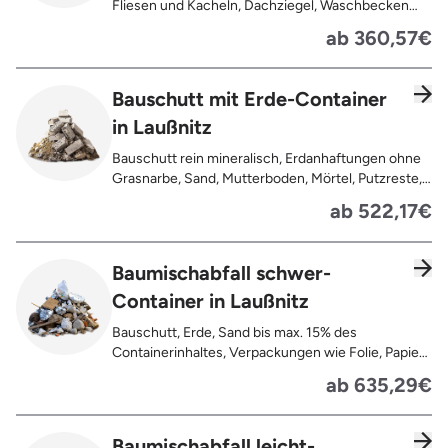
Fliesen und Kacheln, Dachziegel, Waschbecken
und Toiletten aus Keramik, Gehwegplatten,
ab 360,57€
Pflastersteine, Kalksand-Mauerwerk, Zement und
Putzreste
Bauschutt mit Erde-Container
in Laußnitz
Bauschutt rein mineralisch, Erdanhaftungen ohne
Grasnarbe, Sand, Mutterboden, Mörtel, Putzreste,
Felsen und Steine, Betonreste
ab 522,17€
Baumischabfall schwer-
Container in Laußnitz
Bauschutt, Erde, Sand bis max. 15% des
Containerinhaltes, Verpackungen wie Folie, Papier,
Pappe, Kartonage auch mit Anhaftungen,
ab 635,29€
Tapetenreste, Laminat, PVC, Vinyl,
Kunststoffe, Gummi, Styropor, Holz (z.B.
Spanplatten, Bauholz, Paletten), Textilien wie
Baumischabfall leicht-