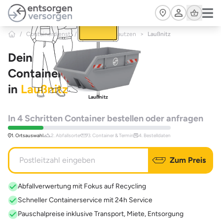
Zum Hauptinhalt springen
Cart
/
Containerdienst
/
Sachsen
/
Bautzen
>
Laußnitz
Dein
Containerdienst
in
Laußnitz
Laußnitz
In 4 Schritten Container bestellen oder anfragen
1. Ortsauswahl
2. Abfallsorte
3. Container & Termin
4. Bestelldaten
Zum Preis
Abfallverwertung mit Fokus auf Recycling
Schneller Containerservice mit 24h Service
Pauschalpreise inklusive Transport, Miete, Entsorgung