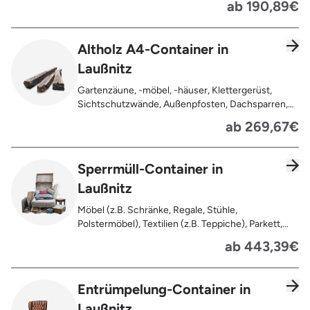
ab 190,89€
Lackierung ), kleine Anhaftungen wie Nägel,
Schrauben oder Scharniere , Möbel und Türen,
Geleimtes Holz oder Furnierholz, Unbehandeltes
Altholz A4-Container in
Holz (z.B. Paletten, Bauholz),
Laußnitz
Holzweichfaserplatten, Holzkisten,
Kabeltrommeln, Holzschnittreste, Leimholzplatten
Gartenzäune, -möbel, -häuser, Klettergerüst,
Sichtschutzwände, Außenpfosten, Dachsparren,
Dachlatten, Lackiertes, imprägniertes oder
ab 269,67€
behandeltes Holz (=schadstoffbelastet),
Verfaultes oder verbranntes Holz, Fensterrahmen,
Außentüren, Balkongeländer, Holzterrassen,
Sperrmüll-Container in
Bahnschwellen, Pflanzfähle, Jägerzaun
Laußnitz
Möbel (z.B. Schränke, Regale, Stühle,
Polstermöbel), Textilien (z.B. Teppiche), Parkett,
Koffer, Fensterholz oder Türholz / Türen (ohne
ab 443,39€
Glas), Fahrräder, Matratzen, Spielzeug, Bücher,
Laminat
Entrümpelung-Container in
Laußnitz