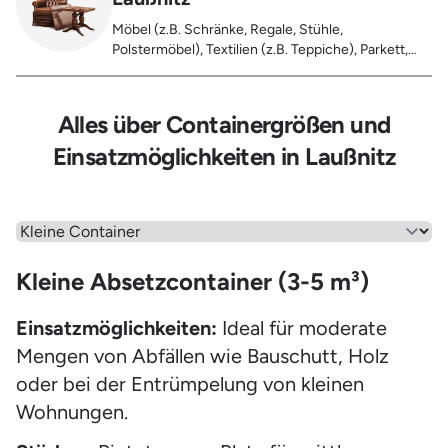
Möbel (z.B. Schränke, Regale, Stühle,
Polstermöbel), Textilien (z.B. Teppiche), Parkett,
Koffer, Fensterholz oder Türholz / Türen (ohne
Glas), Fahrräder, Matratzen, Laminat, Türen für den
Innenbereich, Restentleerte Gebinde wie Dosen,
Alles über Containergrößen und
Fässer, Eimer, Sonstiger Hausstand
Einsatzmöglichkeiten in Laußnitz
Wähle einen Menüpunkt aus
Kleine Absetzcontainer (3-5 m³)
Einsatzmöglichkeiten:
Ideal für moderate
Mengen von Abfällen wie Bauschutt, Holz
oder bei der Entrümpelung von kleinen
Wohnungen.