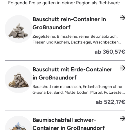
Folgende Preise gelten in deiner Region als Richtwert:
Bauschutt rein-Container in
Großnaundorf
Ziegelsteine, Bimssteine, reiner Betonabbruch,
Fliesen und Kacheln, Dachziegel, Waschbecken
und Toiletten aus Keramik, Gehwegplatten,
ab 360,57€
Pflastersteine, Kalksand-Mauerwerk, Zement und
Putzreste
Bauschutt mit Erde-Container
in Großnaundorf
Bauschutt rein mineralisch, Erdanhaftungen ohne
Grasnarbe, Sand, Mutterboden, Mörtel, Putzreste,
Felsen und Steine, Betonreste
ab 522,17€
Baumischabfall schwer-
Container in Großnaundorf