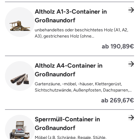
Altholz A1-3-Container in
Großnaundorf
unbehandeltes oder beschichtetes Holz (A1, A2,
A3), gestrichenes Holz (ohne
Oberflächenbehandlung wie Anstrich, Lasur,
ab 190,89€
Lackierung ), kleine Anhaftungen wie Nägel,
Schrauben oder Scharniere , Möbel und Türen,
Geleimtes Holz oder Furnierholz, Unbehandeltes
Altholz A4-Container in
Holz (z.B. Paletten, Bauholz),
Großnaundorf
Holzweichfaserplatten, Holzkisten,
Kabeltrommeln, Holzschnittreste, Leimholzplatten
Gartenzäune, -möbel, -häuser, Klettergerüst,
Sichtschutzwände, Außenpfosten, Dachsparren,
Dachlatten, Lackiertes, imprägniertes oder
ab 269,67€
behandeltes Holz (=schadstoffbelastet),
Verfaultes oder verbranntes Holz, Fensterrahmen,
Außentüren, Balkongeländer, Holzterrassen,
Sperrmüll-Container in
Bahnschwellen, Pflanzfähle, Jägerzaun
Großnaundorf
Möbel (z.B. Schränke, Regale, Stühle,