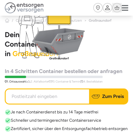
Zum Hauptinhalt springen
Cart
/
Containerdienst
/
Sachsen
/
Bautzen
>
Großnaundorf
Dein
Containerdienst
in
Großnaundorf
Großnaundorf
In 4 Schritten Container bestellen oder anfragen
1. Ortsauswahl
2. Abfallsorte
3. Container & Termin
4. Bestelldaten
Zum Preis
Je nach Containerdienst bis zu 14 Tage mietfrei
Schneller und termingerechter Containerservice
Zertifiziert, sicher über den Entsorgungsfachbetrieb entsorgen