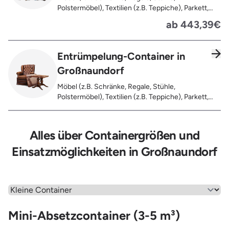
Polstermöbel), Textilien (z.B. Teppiche), Parkett,
Koffer, Fensterholz oder Türholz / Türen (ohne
ab 443,39€
Glas), Fahrräder, Matratzen, Spielzeug, Bücher,
Laminat
Entrümpelung-Container in
Großnaundorf
Möbel (z.B. Schränke, Regale, Stühle,
Polstermöbel), Textilien (z.B. Teppiche), Parkett,
Koffer, Fensterholz oder Türholz / Türen (ohne
Glas), Fahrräder, Matratzen, Laminat, Türen für den
Innenbereich, Restentleerte Gebinde wie Dosen,
Alles über Containergrößen und
Fässer, Eimer, Sonstiger Hausstand
Einsatzmöglichkeiten in Großnaundorf
Wähle einen Menüpunkt aus
Mini-Absetzcontainer (3-5 m³)