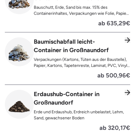
Bauschutt, Erde, Sand bis max. 15% des
Containerinhaltes, Verpackungen wie Folie, Papier,
Pappe, Kartonage auch mit Anhaftungen,
ab 635,29€
Tapetenreste, Laminat, PVC, Vinyl,
Kunststoffe, Gummi, Styropor, Holz (z.B.
Spanplatten, Bauholz, Paletten), Textilien wie
Baumischabfall leicht-
Teppiche, Gardinen, Gipswände/
Container in Großnaundorf
Trockenbauwände, Metalle, Bleche, Rohre, Kabel,
Türen für den Innenbereich, Restentleerte
Verpackungen (Kartons, Tüten aus der Baustelle),
Gebinde wie Dosen, Fässer, Eimer,
Papier, Kartons, Tapetenreste, Laminat, PVC, Vinyl,
Sauerkrautplatten
Kunststoffe, Folien, Gummi, Styropor, Holz (z.B.
ab 500,96€
Spanplatten, Bauholz, Paletten), Textilien wie
Teppiche, Gardinen, Gipswände/
Trockenbauwände, Metalle, Bleche, Rohre, Kabel,
Erdaushub-Container in
Türen für den Innenbereich, Restentleerte
Großnaundorf
Gebinde wie Dosen, Fässer, Eimer,
Sauerkrautplatten, Bauschutt bis max. 5% des
Erde und Erdaushub, Erdreich unbelastet, Lehm,
gesamten Containerinhalts
Sand, gewachsener Boden
ab 320,17€