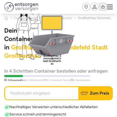
Zum Hauptinhalt springen
Cart
/
Containerdienst
/
Sachsen
/
Bautzen
>
Großharthau-Schmiedefeld Stadt Großharthau
Dein
Containerdienst
in
Großharthau-Schmiedefeld Stadt
Großharthau
Großharthau-S
chmiedefeld S
tadt Großharth
au
In 4 Schritten Container bestellen oder anfragen
1. Ortsauswahl
2. Abfallsorte
3. Container & Termin
4. Bestelldaten
Zum Preis
Nachhaltiges Verwerten unterschiedlicher Abfallarten
Service schnell und termingerecht