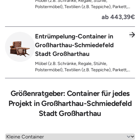
Möbel (z.B. Schränke, Regale, Stühle,
Polstermöbel), Textilien (z.B. Teppiche), Parkett,
Koffer, Fensterholz oder Türholz / Türen (ohne
ab 443,39€
Glas), Fahrräder, Matratzen, Spielzeug, Bücher,
Laminat
Entrümpelung-Container in
Großharthau-Schmiedefeld
Stadt Großharthau
Möbel (z.B. Schränke, Regale, Stühle,
Polstermöbel), Textilien (z.B. Teppiche), Parkett,
Koffer, Fensterholz oder Türholz / Türen (ohne
Glas), Fahrräder, Matratzen, Laminat, Türen für den
Innenbereich, Restentleerte Gebinde wie Dosen,
Größenratgeber: Container für jedes
Fässer, Eimer, Sonstiger Hausstand
Projekt in Großharthau-Schmiedefeld
Stadt Großharthau
Wähle einen Menüpunkt aus