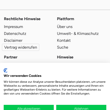
Rechtliche Hinweise
Plattform
Impressum
Über uns
Datenschutz
Umwelt- & Klimaschutz
Disclaimer
Kontakt
Vertrag widerrufen
Suche
Partner
Hinweise
Partner werden
Blog
Qualitätsvoraussetzungen
Ratgeber
Wir verwenden Cookies
Partner-Login
Plattform-Hinweise
Wir können diese zur Analyse unserer Besucherdaten platzieren, um unsere
Webseite zu verbessern, personalisierte Inhalte anzuzeigen und Ihnen ein
großartiges Webseiten-Erlebnis zu bieten. Für weitere Informationen zu
den von uns verwendeten Cookies öffnen Sie die Einstellungen.
Das Ökosystem für beste Ver- und Entsorgung
vor Ort.
Durch deine Bestellung wird regional aufgeforstet
Alle akzeptieren
Ablehnen