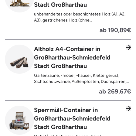
Stadt Großharthau
unbehandeltes oder beschichtetes Holz (A1, A2,
A3), gestrichenes Holz (ohne
Oberflächenbehandlung wie Anstrich, Lasur,
ab 190,89€
Lackierung ), kleine Anhaftungen wie Nägel,
Schrauben oder Scharniere , Möbel und Türen,
Geleimtes Holz oder Furnierholz, Unbehandeltes
Altholz A4-Container in
Holz (z.B. Paletten, Bauholz),
Großharthau-Schmiedefeld
Holzweichfaserplatten, Holzkisten,
Kabeltrommeln, Holzschnittreste, Leimholzplatten
Stadt Großharthau
Gartenzäune, -möbel, -häuser, Klettergerüst,
Sichtschutzwände, Außenpfosten, Dachsparren,
Dachlatten, Lackiertes, imprägniertes oder
ab 269,67€
behandeltes Holz (=schadstoffbelastet),
Verfaultes oder verbranntes Holz, Fensterrahmen,
Außentüren, Balkongeländer, Holzterrassen,
Sperrmüll-Container in
Bahnschwellen, Pflanzfähle, Jägerzaun
Großharthau-Schmiedefeld
Stadt Großharthau