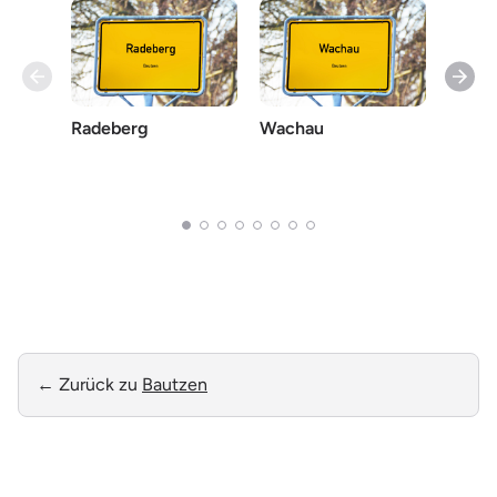
Radeberg
Wachau
Otten
← Zurück zu
Bautzen