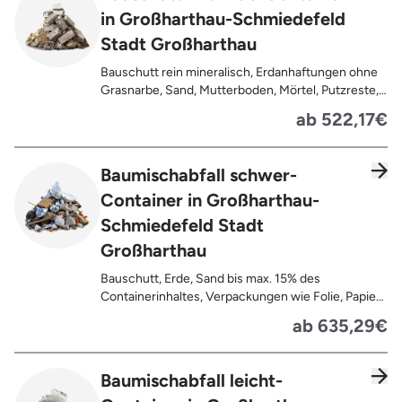
in Großharthau-Schmiedefeld
Stadt Großharthau
Bauschutt rein mineralisch, Erdanhaftungen ohne
Grasnarbe, Sand, Mutterboden, Mörtel, Putzreste,
Felsen und Steine, Betonreste
ab 522,17€
Baumischabfall schwer-
Container in Großharthau-
Schmiedefeld Stadt
Großharthau
Bauschutt, Erde, Sand bis max. 15% des
Containerinhaltes, Verpackungen wie Folie, Papier,
Pappe, Kartonage auch mit Anhaftungen,
ab 635,29€
Tapetenreste, Laminat, PVC, Vinyl,
Kunststoffe, Gummi, Styropor, Holz (z.B.
Spanplatten, Bauholz, Paletten), Textilien wie
Baumischabfall leicht-
Teppiche, Gardinen, Gipswände/