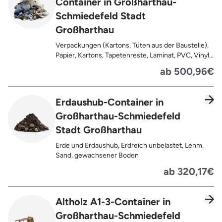
Container in Großharthau-
Trockenbauwände, Metalle, Bleche, Rohre, Kabel,
Türen für den Innenbereich, Restentleerte
Schmiedefeld Stadt
Gebinde wie Dosen, Fässer, Eimer,
Großharthau
Sauerkrautplatten
Verpackungen (Kartons, Tüten aus der Baustelle),
Papier, Kartons, Tapetenreste, Laminat, PVC, Vinyl,
Kunststoffe, Folien, Gummi, Styropor, Holz (z.B.
ab 500,96€
Spanplatten, Bauholz, Paletten), Textilien wie
Teppiche, Gardinen, Gipswände/
Trockenbauwände, Metalle, Bleche, Rohre, Kabel,
Erdaushub-Container in
Türen für den Innenbereich, Restentleerte
Großharthau-Schmiedefeld
Gebinde wie Dosen, Fässer, Eimer,
Sauerkrautplatten, Bauschutt bis max. 5% des
Stadt Großharthau
gesamten Containerinhalts
Erde und Erdaushub, Erdreich unbelastet, Lehm,
Sand, gewachsener Boden
ab 320,17€
Altholz A1-3-Container in
Großharthau-Schmiedefeld