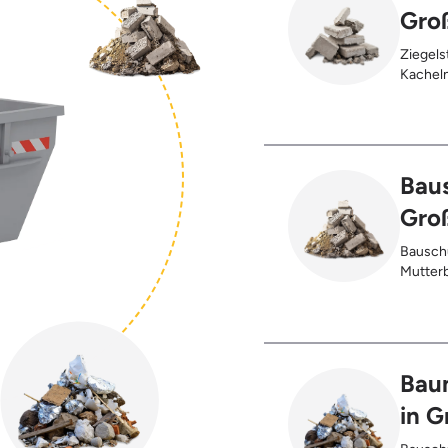
Gro
Ziegels
Kacheln
Gehwegp
Putzres
Baus
Gro
Bauschu
Mutterb
Bau
in G