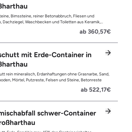
ßharthau
teine, Bimssteine, reiner Betonabbruch, Fliesen und
, Dachziegel, Waschbecken und Toiletten aus Keramik,
latten, Pflastersteine, Kalksand-Mauerwerk, Zement und
ab 360,57€
te
chutt mit Erde-Container in
ßharthau
tt rein mineralisch, Erdanhaftungen ohne Grasnarbe, Sand,
oden, Mörtel, Putzreste, Felsen und Steine, Betonreste
ab 522,17€
mischabfall schwer-Container
roßharthau