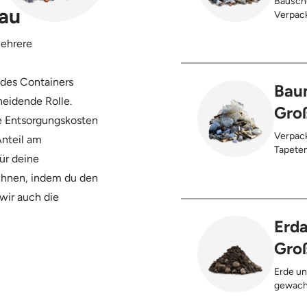
Bauschu
hau
Verpack
Anhaftungen,
Kunstst
mehrere
Palette
Trocken
 des Containers
Innenbe
Baum
Sauerkr
heidende Rolle.
Gro
ie Entsorgungskosten
Verpack
Anteil am
Tapetenreste, Laminat, PVC, Vinyl
ür deine
Styropor
chnen, indem du den
Teppich
Bleche,
 wir auch die
Gebinde
max. 5%
Erda
Gro
Erde un
gewach