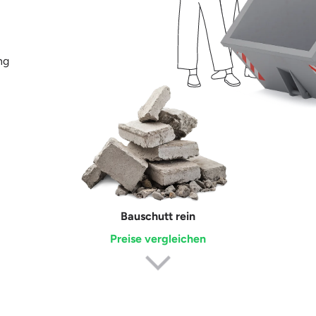
ng
Bauschutt rein
Erdaushub
Preise vergleichen