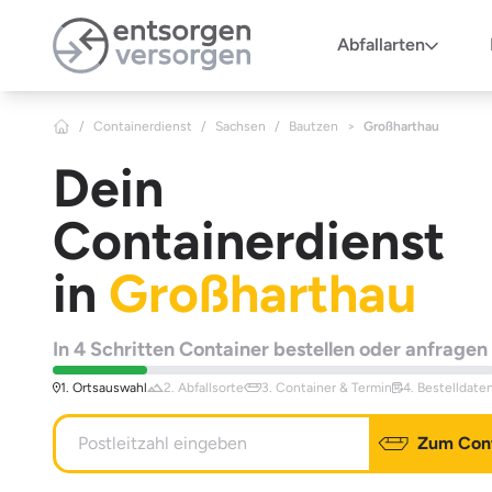
Zum Hauptinhalt springen
Abfallarten
/
Containerdienst
/
Sachsen
/
Bautzen
>
Großharthau
Dein
Containerdienst
in
Großharthau
In 4 Schritten Container bestellen oder anfragen
1. Ortsauswahl
2. Abfallsorte
3. Container & Termin
4. Bestelldate
Zum Cont