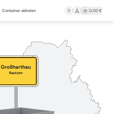
Cart
Container abholen
0,00 €
Großharthau
Bautzen