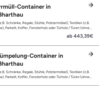
rmüll-Container in
ßharthau
z.B. Schränke, Regale, Stühle, Polstermöbel), Textilien (z.B.
e), Parkett, Koffer, Fensterholz oder Türholz / Türen (ohne
Fahrräder, Matratzen, Spielzeug, Bücher, Laminat
ab 443,39€
rümpelung-Container in
ßharthau
z.B. Schränke, Regale, Stühle, Polstermöbel), Textilien (z.B.
e), Parkett, Koffer, Fensterholz oder Türholz / Türen (ohne
Fahrräder, Matratzen, Laminat, Türen für den Innenbereich,
leerte Gebinde wie Dosen, Fässer, Eimer, Sonstiger
and