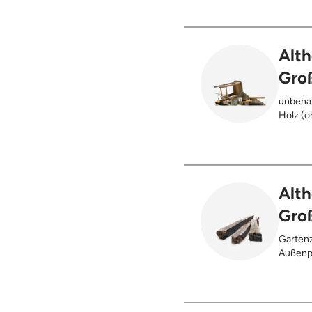
Alth
Gro
unbehan
Holz (oh
), klei
Möbel u
Holz (z
Kabeltr
Alth
Gro
Gartenz
Außenpf
oder be
verbran
Holzter