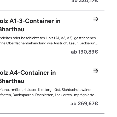
ab 320,17€
olz A1-3-Container in
ßharthau
deltes oder beschichtetes Holz (A1, A2, A3), gestrichenes
ne Oberflächenbehandlung wie Anstrich, Lasur, Lackierung
ne Anhaftungen wie Nägel, Schrauben oder Scharniere ,
ab 190,89€
nd Türen, Geleimtes Holz oder Furnierholz, Unbehandeltes
.B. Paletten, Bauholz), Holzweichfaserplatten, Holzkisten,
ommeln, Holzschnittreste, Leimholzplatten
olz A4-Container in
ßharthau
äune, -möbel, -häuser, Klettergerüst, Sichtschutzwände,
osten, Dachsparren, Dachlatten, Lackiertes, imprägniertes
handeltes Holz (=schadstoffbelastet), Verfaultes oder
ab 269,67€
ntes Holz, Fensterrahmen, Außentüren, Balkongeländer,
rassen, Bahnschwellen, Pflanzfähle, Jägerzaun