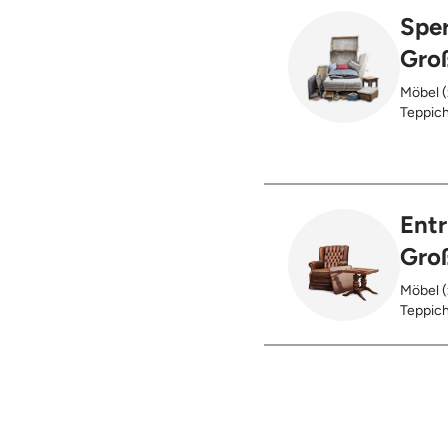
Sper
Gro
Möbel (
Teppich
Glas), 
Ent
Gro
Möbel (
Teppich
Glas), 
Restent
Hausst