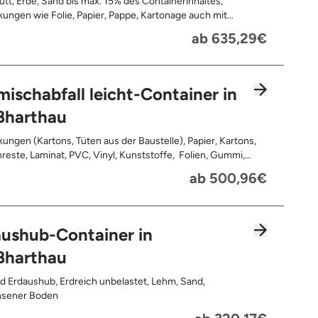
tt, Erde, Sand bis max. 15% des Containerinhaltes,
ungen wie Folie, Papier, Pappe, Kartonage auch mit
 Tapetenreste, Laminat, PVC, Vinyl,
ab 635,29€
offe, Gummi, Styropor, Holz (z.B. Spanplatten, Bauholz,
n), Textilien wie Teppiche, Gardinen, Gipswände/
bauwände, Metalle, Bleche, Rohre, Kabel, Türen für den
reich, Restentleerte Gebinde wie Dosen, Fässer, Eimer,
ischabfall leicht-Container in
autplatten
ßharthau
ungen (Kartons, Tüten aus der Baustelle), Papier, Kartons,
, Kunststoffe, Folien, Gummi,
, Holz (z.B. Spanplatten, Bauholz, Paletten), Textilien wie
ab 500,96€
e, Gardinen, Gipswände/ Trockenbauwände, Metalle,
 Rohre, Kabel, Türen für den Innenbereich, Restentleerte
 wie Dosen, Fässer, Eimer, Sauerkrautplatten, Bauschutt bis
 des gesamten Containerinhalts
ushub-Container in
ßharthau
d Erdaushub, Erdreich unbelastet, Lehm, Sand,
sener Boden