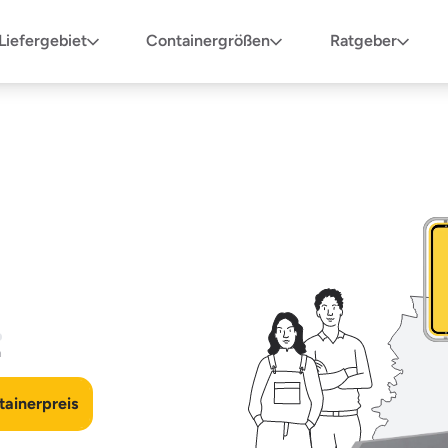
Liefergebiet
Containergrößen
Ratgeber
n
ainerpreis