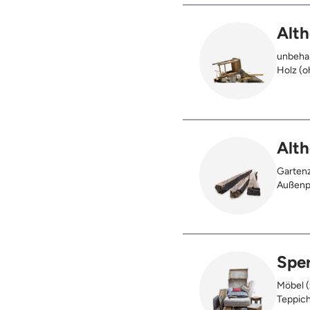
Alth
unbehan
Holz (oh
), klei
Möbel u
Holz (z
Kabeltr
Alth
Gartenz
Außenpf
oder be
verbran
Holzter
Sper
Möbel (
Teppich