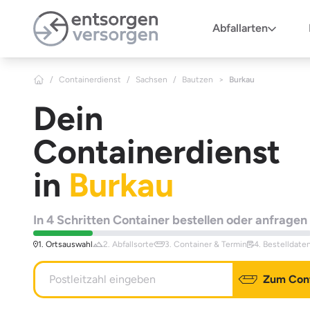
Zum Hauptinhalt springen
Abfallarten
/
Containerdienst
/
Sachsen
/
Bautzen
>
Burkau
Dein
Containerdienst
in
Burkau
In 4 Schritten Container bestellen oder anfragen
1. Ortsauswahl
2. Abfallsorte
3. Container & Termin
4. Bestelldate
Zum Cont