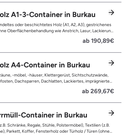
olz A1-3-Container in Burkau
deltes oder beschichtetes Holz (A1, A2, A3), gestrichenes
ne Oberflächenbehandlung wie Anstrich, Lasur, Lackierung
ne Anhaftungen wie Nägel, Schrauben oder Scharniere ,
ab 190,89€
nd Türen, Geleimtes Holz oder Furnierholz, Unbehandeltes
.B. Paletten, Bauholz), Holzweichfaserplatten, Holzkisten,
ommeln, Holzschnittreste, Leimholzplatten
olz A4-Container in Burkau
äune, -möbel, -häuser, Klettergerüst, Sichtschutzwände,
osten, Dachsparren, Dachlatten, Lackiertes, imprägniertes
handeltes Holz (=schadstoffbelastet), Verfaultes oder
ab 269,67€
ntes Holz, Fensterrahmen, Außentüren, Balkongeländer,
rassen, Bahnschwellen, Pflanzfähle, Jägerzaun
rmüll-Container in Burkau
z.B. Schränke, Regale, Stühle, Polstermöbel), Textilien (z.B.
e), Parkett, Koffer, Fensterholz oder Türholz / Türen (ohne