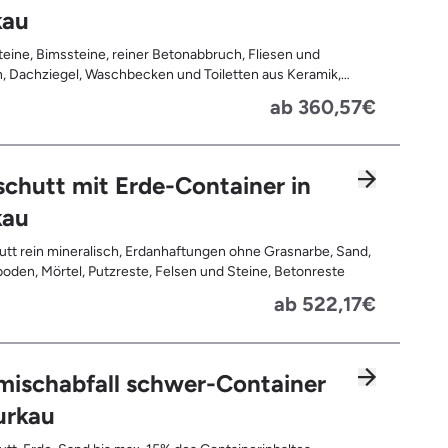
kau
teine, Bimssteine, reiner Betonabbruch, Fliesen und
, Dachziegel, Waschbecken und Toiletten aus Keramik,
latten, Pflastersteine, Kalksand-Mauerwerk, Zement und
ab 360,57€
te
chutt mit Erde-Container in
kau
tt rein mineralisch, Erdanhaftungen ohne Grasnarbe, Sand,
oden, Mörtel, Putzreste, Felsen und Steine, Betonreste
ab 522,17€
mischabfall schwer-Container
urkau