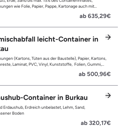
tt, Erde, Sand bis max. 15% des Containerinhaltes,
ungen wie Folie, Papier, Pappe, Kartonage auch mit
 Tapetenreste, Laminat, PVC, Vinyl,
ab 635,29€
offe, Gummi, Styropor, Holz (z.B. Spanplatten, Bauholz,
n), Textilien wie Teppiche, Gardinen, Gipswände/
bauwände, Metalle, Bleche, Rohre, Kabel, Türen für den
reich, Restentleerte Gebinde wie Dosen, Fässer, Eimer,
ischabfall leicht-Container in
autplatten
kau
ungen (Kartons, Tüten aus der Baustelle), Papier, Kartons,
, Kunststoffe, Folien, Gummi,
, Holz (z.B. Spanplatten, Bauholz, Paletten), Textilien wie
ab 500,96€
e, Gardinen, Gipswände/ Trockenbauwände, Metalle,
 Rohre, Kabel, Türen für den Innenbereich, Restentleerte
 wie Dosen, Fässer, Eimer, Sauerkrautplatten, Bauschutt bis
 des gesamten Containerinhalts
ushub-Container in Burkau
d Erdaushub, Erdreich unbelastet, Lehm, Sand,
sener Boden
ab 320,17€