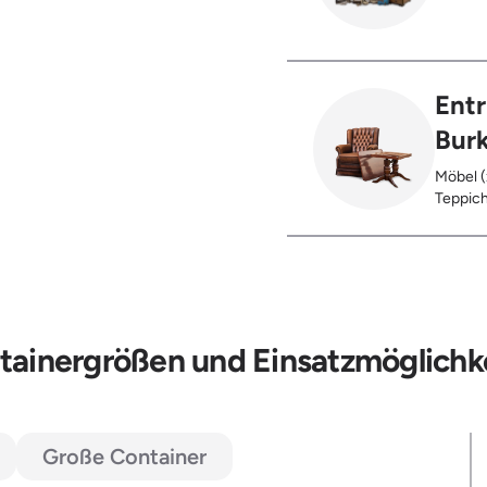
Glas), 
Ent
Bur
Möbel (
Teppich
Glas), 
Restent
Hausst
ntainergrößen und Einsatzmöglichke
Große Container