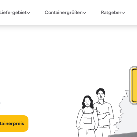
Liefergebiet
Containergrößen
Ratgeber
n
ainerpreis