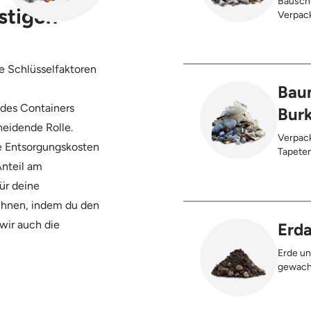
Bauschu
stigen
Verpack
Anhaftungen,
Kunstst
Palette
re Schlüsselfaktoren
Trocken
Innenbe
Baum
Sauerkr
 des Containers
Bur
heidende Rolle.
Verpack
ie Entsorgungskosten
Tapetenreste, Laminat, PVC, Vinyl
Anteil am
Styropor
Teppich
ür deine
Bleche,
chnen, indem du den
Gebinde
max. 5%
 wir auch die
Erda
Erde un
gewach