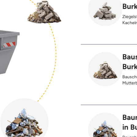
Bur
Ziegels
Kacheln
Gehwegp
Putzres
Baus
Bur
Bauschu
Mutterb
Bau
in B