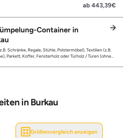
Fahrräder, Matratzen, Spielzeug, Bücher, Laminat
ab 443,39€
rümpelung-Container in
kau
z.B. Schränke, Regale, Stühle, Polstermöbel), Textilien (z.B.
e), Parkett, Koffer, Fensterholz oder Türholz / Türen (ohne
Fahrräder, Matratzen, Laminat, Türen für den Innenbereich,
leerte Gebinde wie Dosen, Fässer, Eimer, Sonstiger
and
iten in Burkau
Größenvergleich anzeigen