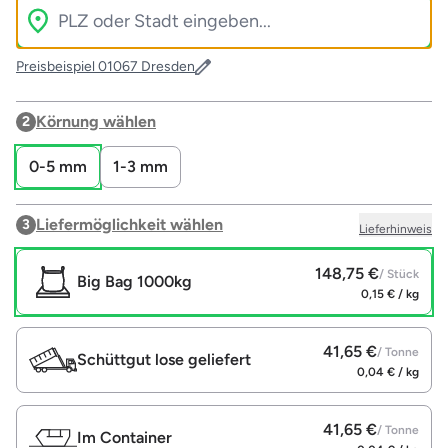
Preisbeispiel 01067 Dresden
Körnung wählen
2
0-5 mm
1-3 mm
Liefermöglichkeit wählen
3
Lieferhinweis
148,75 €
/ Stück
Big Bag 1000kg
0,15 € / kg
41,65 €
/ Tonne
Schüttgut lose geliefert
0,04 € / kg
41,65 €
/ Tonne
Im Container