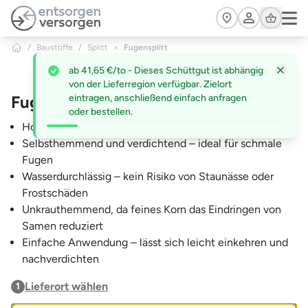
Zum Hauptinhalt springen
Cart
/
Baustoffe
/
Splitt
>
Fugensplitt
ab 41,65 €/to - Dieses Schüttgut ist abhängig
von der Lieferregion verfügbar. Zielort
Fugensplitt
eintragen, anschließend einfach anfragen
oder bestellen.
Hohe Fugenstabilität durch fein abgestufte Körnung
Selbsthemmend und verdichtend – ideal für schmale
Fugen
Wasserdurchlässig – kein Risiko von Staunässe oder
Frostschäden
Unkrauthemmend, da feines Korn das Eindringen von
Samen reduziert
Einfache Anwendung – lässt sich leicht einkehren und
nachverdichten
Lieferort wählen
1