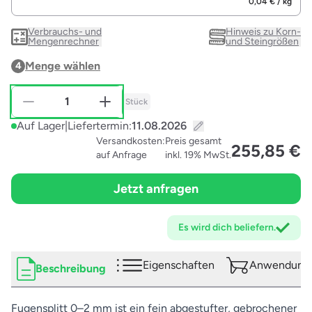
0,04 € / kg
Verbrauchs- und
Hinweis zu Korn-
Mengenrechner
und Steingrößen
Menge wählen
4
Stück
Auf Lager
|
Liefertermin:
Versandkosten:
Preis gesamt
255,85 €
auf Anfrage
inkl. 19% MwSt.
Jetzt anfragen
Es wird dich
beliefern.
Eigenschaften
Anwendungs
Beschreibung
Fugensplitt 0–2 mm ist ein fein abgestufter, gebrochener