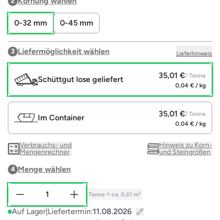
Körnung wählen
2
0-32 mm
0-45 mm
Liefermöglichkeit wählen
3
Lieferhinweis
35,01 €
/ Tonne
Schüttgut lose geliefert
0,04 € / kg
35,01 €
/ Tonne
Im Container
0,04 € / kg
Verbrauchs- und
Hinweis zu Korn-
Mengenrechner
und Steingrößen
Menge wählen
4
Tonne
≈ ca. 0,61 m³
Auf Lager
|
Liefertermin: