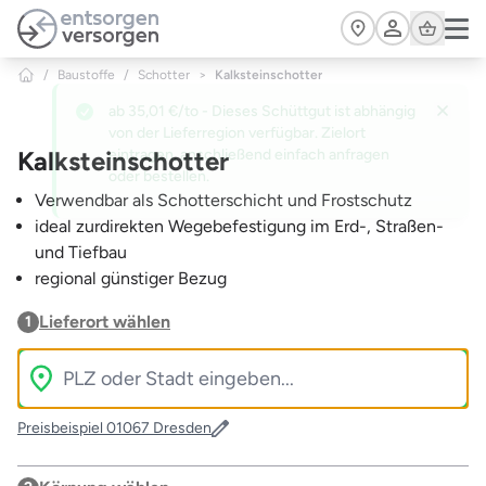
Zum Hauptinhalt springen
Cart
/
Baustoffe
/
Schotter
>
Kalksteinschotter
Kalksteinschotter
Verwendbar als Schotterschicht und Frostschutz
ideal zurdirekten Wegebefestigung im Erd-, Straßen-
und Tiefbau
regional günstiger Bezug
Lieferort wählen
1
Preisbeispiel 01067 Dresden