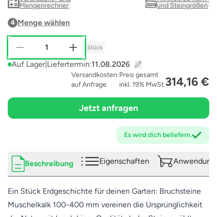
Mengenrechner
und Steingrößen
Menge wählen
4
Stück
Auf Lager
|
Liefertermin:
Versandkosten:
Preis gesamt
314,16 €
auf Anfrage
inkl. 19% MwSt.
Jetzt anfragen
Es wird dich
beliefern.
Eigenschaften
Anwendungs
Beschreibung
Ein Stück Erdgeschichte für deinen Garten: Bruchsteine
Muschelkalk 100-400 mm vereinen die Ursprünglichkeit