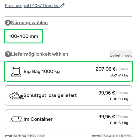
Preisbeispiel 01067 Dresden
Körnung wählen
2
100-400 mm
Liefermöglichkeit wählen
3
Lieferhinweis
207,06 €
/ Stück
Big Bag 1000 kg
0,21 € / kg
99,96 €
/ Tonne
Schüttgut lose geliefert
0,10 € / kg
99,96 €
/ Tonne
Im Container
0,10 € / kg
Verbrauchs- und
Hinweis zu Korn-