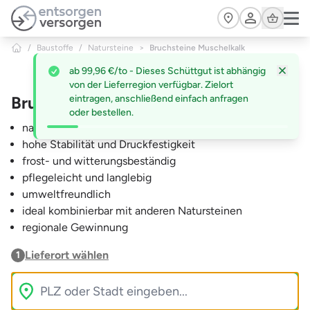
Zum Hauptinhalt springen
Cart
/
Baustoffe
/
Natursteine
>
Bruchsteine Muschelkalk
ab 99,96 €/to - Dieses Schüttgut ist abhängig
von der Lieferregion verfügbar. Zielort
Bruchsteine Muschelkalk
eintragen, anschließend einfach anfragen
oder bestellen.
natürliche, zeitlose Optik
hohe Stabilität und Druckfestigkeit
frost- und witterungsbeständig
pflegeleicht und langlebig
umweltfreundlich
ideal kombinierbar mit anderen Natursteinen
regionale Gewinnung
Lieferort wählen
1