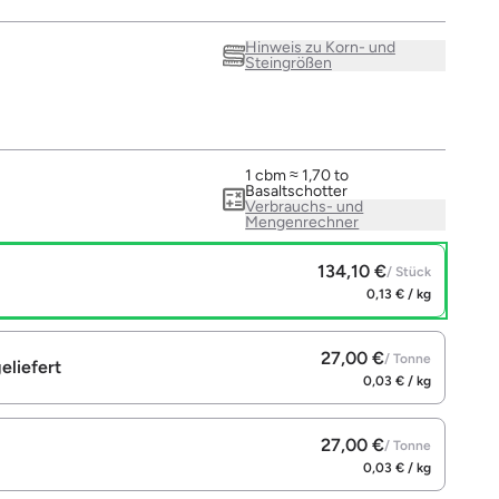
Hinweis zu Korn- und
Steingrößen
1 cbm ≈ 1,70 to
Basaltschotter
Verbrauchs- und
Mengenrechner
134,10 €
/ Stück
0,13 € / kg
27,00 €
/ Tonne
eliefert
0,03 € / kg
27,00 €
/ Tonne
0,03 € / kg