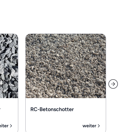
Kalks
r
RC-Betonschotter
iter
weiter