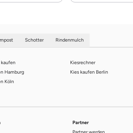
mpost
Schotter
Rindenmulch
 kaufen
Kiesrechner
fen Hamburg
Kies kaufen Berlin
en Köln
m
Partner
Partner werden