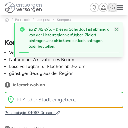
Zum Hauptinhalt springen
Cart
/
Baustoffe
/
Kompost
>
Kompost
ab 21,42 €/to - Dieses Schüttgut ist abhängig
von der Lieferregion verfügbar. Zielort
Kompost
eintragen, anschließend einfach anfragen
oder bestellen.
Vorhandene Bodenstruktur wird erhalten und gefördert
Natürlicher Aktivator des Bodens
Lose verfügbar für Flächen ab 2-3 qm
günstiger Bezug aus der Region
Lieferort wählen
1
Preisbeispiel 01067 Dresden