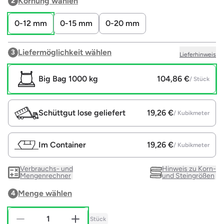
Körnung wählen
2
0-12 mm
0-15 mm
0-20 mm
Liefermöglichkeit wählen
3
Lieferhinweis
Big Bag 1000 kg
104,86 €
/ Stück
Schüttgut lose geliefert
19,26 €
/ Kubikmeter
Im Container
19,26 €
/ Kubikmeter
Verbrauchs- und
Hinweis zu Korn-
Mengenrechner
und Steingrößen
Menge wählen
4
Stück