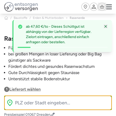
Zum Hauptinhalt springen
Cart
/
Baustoffe
/
Erden & Mutterboden
>
Rasenerde
ab 47,60 €/to - Dieses Schüttgut ist
abhängig von der Lieferregion verfügbar.
Rasenerde
Zielort eintragen, anschließend einfach
anfragen oder bestellen.
Für Rollrasen und Rasensaat
bei großen Mengen in loser Lieferung oder Big Bag
günstiger als Sackware
Fördert dichtes und gesundes Rasenwachstum
Gute Durchlässigkeit gegen Staunässe
Unterstützt stabile Bodenstruktur
Lieferort wählen
1
Preisbeispiel 01067 Dresden