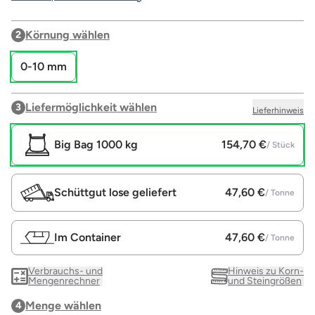
Körnung wählen
2
0-10 mm
Liefermöglichkeit wählen
3
Lieferhinweis
Big Bag 1000 kg
154,70 €
/ Stück
Schüttgut lose geliefert
47,60 €
/ Tonne
Im Container
47,60 €
/ Tonne
Verbrauchs- und
Hinweis zu Korn-
Mengenrechner
und Steingrößen
Menge wählen
4