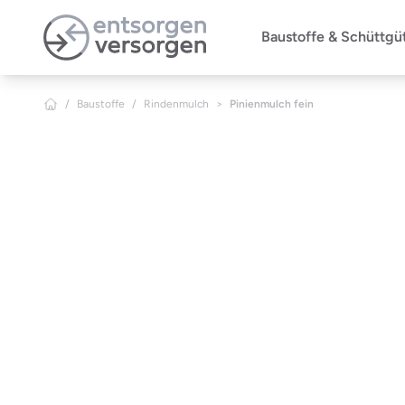
Zum Hauptinhalt springen
Baustoffe & Schüttgü
/
Baustoffe
/
Rindenmulch
>
Pinienmulch fein