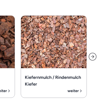
Lavam
Kiefernmulch / Rindenmulch
Kiefer
iter
weiter