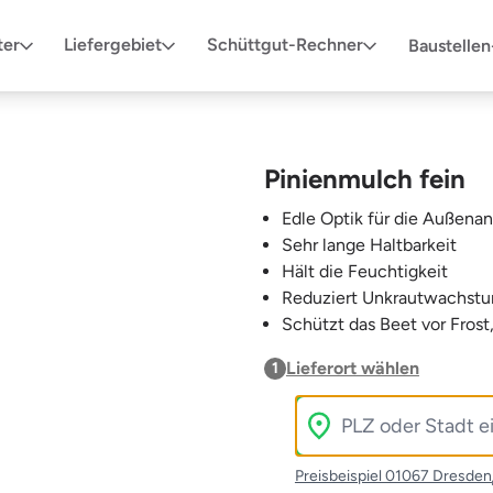
ter
Liefergebiet
Schüttgut-Rechner
Baustelle
Pinienmulch fein
Edle Optik für die Außena
Sehr lange Haltbarkeit
Hält die Feuchtigkeit
Reduziert Unkrautwachst
Schützt das Beet vor Fro
Lieferort wählen
1
Preisbeispiel 01067 Dresden