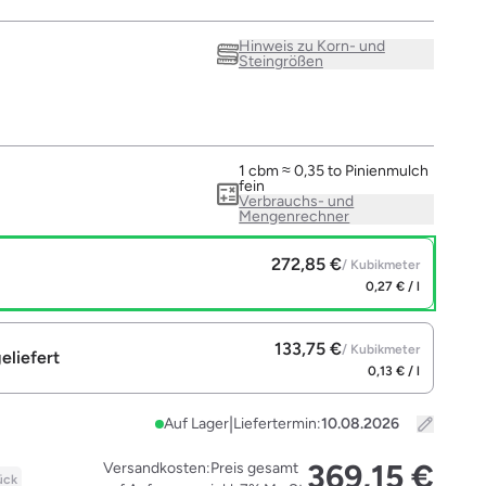
Hinweis zu Korn- und
Steingrößen
1 cbm ≈ 0,35 to Pinienmulch
fein
Verbrauchs- und
Mengenrechner
272,85 €
/ Kubikmeter
0,27 € / l
133,75 €
/ Kubikmeter
eliefert
0,13 € / l
|
Auf Lager
Liefertermin:
369,15 €
Versandkosten:
Preis gesamt
ück