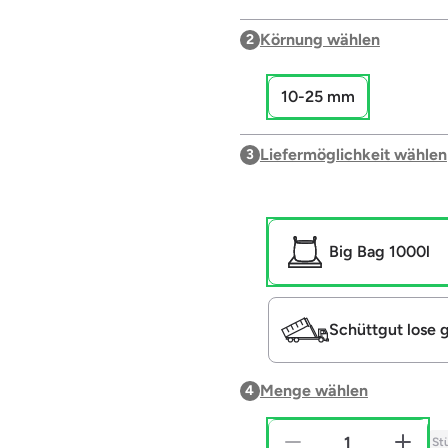
Körnung wählen
2
10-25 mm
Liefermöglichkeit wählen
3
Big Bag 1000l
Schüttgut lose g
Menge wählen
4
St