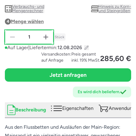
Verbrauchs- und
Hinweis zu Korn-
Mengenrechner
und Steingrößen
Menge wählen
4
Stück
Auf Lager
|
Liefertermin:
Versandkosten:
Preis gesamt
285,60 €
auf Anfrage
inkl. 19% MwSt.
Jetzt anfragen
Es wird dich
beliefern.
Eigenschaften
Anwendungs
Beschreibung
Aus den Flussbetten und Ausläufen der Main-Region:
Mainsand ist ein vielseitig einsetzbarer, gewaschener