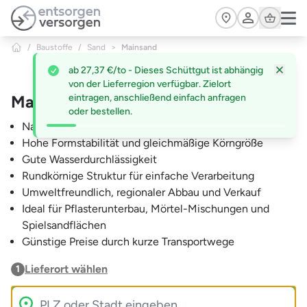
Zum Hauptinhalt springen
Cart
/
Baustoffe
/
Sand
>
Mainsand
ab 27,37 €/to - Dieses Schüttgut ist abhängig
von der Lieferregion verfügbar. Zielort
Mainsand
eintragen, anschließend einfach anfragen
oder bestellen.
Natürlich gewaschen und sauber
Hohe Formstabilität und gleichmäßige Körngröße
Gute Wasserdurchlässigkeit
Rundkörnige Struktur für einfache Verarbeitung
Umweltfreundlich, regionaler Abbau und Verkauf
Ideal für Pflasterunterbau, Mörtel-Mischungen und
Spielsandflächen
Günstige Preise durch kurze Transportwege
Lieferort wählen
1